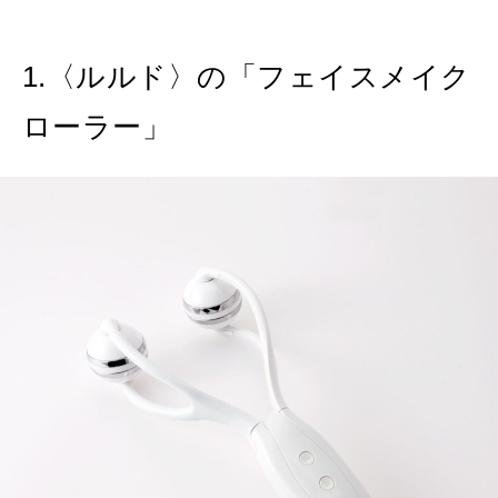
MAGAZINE
1.〈ルルド〉の「フェイスメイク
特集
ローラー」
2026年9月号「北海道 おいしく遊ぶ、夏のご褒美旅。」
2026年8月号『お茶の時間です。』
MAGAZINE
MOOK
2026年7月号「鎌倉 ローカルが 教えてくれた 本当の歩き方。」
2026年6月号「大銀座 トレンドが生まれる 新しい一流店へ。」
FOLLOW US!
2026年5月号「“大好き”に出会いに。韓国」
2026年4月号「未来をつくる、学びの教科書。」
2026年3月号「スイーツ予想図 2026」