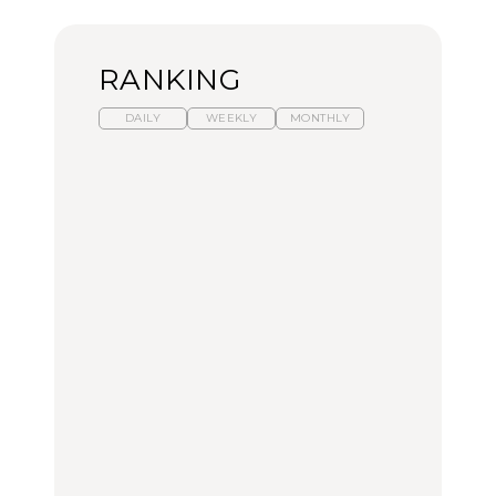
RANKING
DAILY
WEEKLY
MONTHLY
暑いから食べたくなる。
【東京近郊】日帰りひと
「来たぞ、トイトレ」|
わざわざ行きたいラーメ
り旅スポット5選｜館
弘中綾香の「純度
ン13選｜プロが選ぶベス
山、前橋、日光など
100%」～第141回～
ト3、大井町の人気店、
ご当地ラーメン
TRAVEL
LEARN
FOOD
No.1259『北海道 おいし
No.1259『北海道 おいし
【あんこ】一度は食べた
く遊ぶ、夏のご褒美
く遊ぶ、夏のご褒美
い名店13選｜どら焼き・
旅。』
旅。』
おはぎほか
FOOD
いつもの食卓を格上げす
【東京近郊】日帰りひと
「来たぞ、トイトレ」|
る、夏の新定番「ホワイ
り旅スポット5選｜館
弘中綾香の「純度
トビール」で乾杯！｜料
山、前橋、日光など
100%」～第141回～