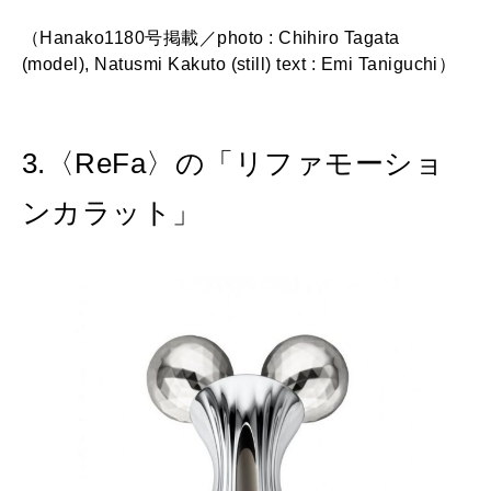
（Hanako1180号掲載／photo : Chihiro Tagata
(model), Natusmi Kakuto (still) text : Emi Taniguchi）
3.〈ReFa〉の「リファモーショ
ンカラット」