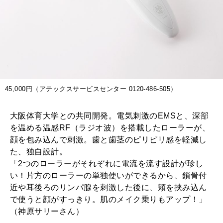
2026年2月号「良運を掴む 新・開運術。」
2026年1月号「猫がいれば、幸せ」
2025年12月号「お酒の新常識。」
45,000円（アテックスサービスセンター 0120-486-505）
大阪体育大学との共同開発。電気刺激のEMSと、深部
を温める温感RF（ラジオ波）を搭載したローラーが、
顔を包み込んで刺激。歯と歯茎のピリピリ感を軽減し
た、独自設計。
「2つのローラーがそれぞれに電流を流す設計が珍し
い！片方のローラーの単独使いができるから、鎖骨付
近や耳後ろのリンパ腺を刺激した後に、頬を挟み込ん
で使うと顔がすっきり。肌のメイク乗りもアップ！」
（神原サリーさん）