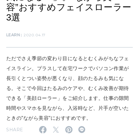
算命学がわかる今月のあなた
容”おすすめフェイスローラー
知る、考える
3選
MAMA
LEARN
2020.04.17
ママもいろいろ
ただでさえ季節の変わり目になるとむくみがちなフェ
SUSTAINABLE
わたしができること
イスライン。プラスして在宅ワークでパソコン作業が
長引くとつい姿勢が悪くなり、顔のたるみも気にな
る。そこで今回はたるみのケアや、むくみ改善が期待
CULTURE
自分を耕す
できる「美顔ローラー」をご紹介します。仕事の隙間
時間やスマホを見ながら、入浴時など、片手が空いた
ときの”ながら美容”におすすめです。
WORK&MONEY
いい人生って？
SHARE