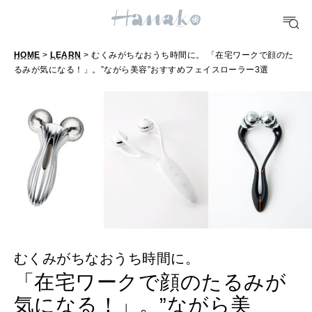
FOOD
おいしい
HOME
>
LEARN
> むくみがちなおうち時間に。 「在宅ワークで顔のた
るみが気になる！」。”ながら美容”おすすめフェイスローラー3選
TRAVEL
どこ行く？
FORTUNE
明日のわたし
[12星座別] Weekly Holoscope
HEALTH
[12星座別] Monthly Love Holoscope
自分にやさしく
むくみがちなおうち時間に。
「在宅ワークで顔のたるみが
女神まり愛のタロットメッセージ
気になる！」。”ながら美
LEARN