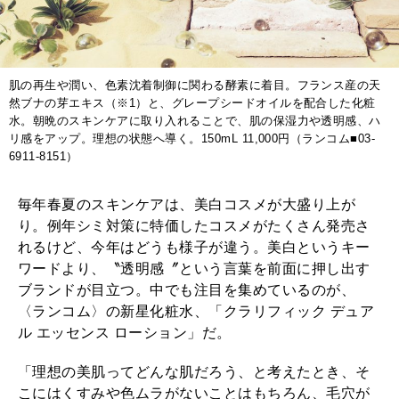
2026年1月号「猫がいれば、幸せ」
2025年12月号「お酒の新常識。」
肌の再生や潤い、色素沈着制御に関わる酵素に着目。フランス産の天
然ブナの芽エキス（※1）と、グレープシードオイルを配合した化粧
水。朝晩のスキンケアに取り入れることで、肌の保湿力や透明感、ハ
リ感をアップ。理想の状態へ導く。150mL 11,000円（ランコム■03-
6911-8151）
毎年春夏のスキンケアは、美白コスメが大盛り上が
り。例年シミ対策に特価したコスメがたくさん発売さ
れるけど、今年はどうも様子が違う。美白というキー
ワードより、〝透明感〞という言葉を前面に押し出す
ブランドが目立つ。中でも注目を集めているのが、
〈ランコム〉の新星化粧水、「クラリフィック デュア
ル エッセンス ローション」だ。
「理想の美肌ってどんな肌だろう、と考えたとき、そ
こにはくすみや色ムラがないことはもちろん、毛穴が