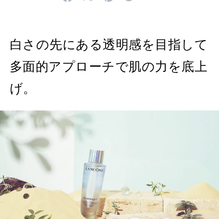
MAGAZINE
特集
2026年9月号「北海道 おいしく遊ぶ、夏のご褒美旅。」
白さの先にある透明感を目指して
2026年8月号『お茶の時間です。』
多面的アプローチで肌の力を底上
MAGAZINE
MOOK
2026年7月号「鎌倉 ローカルが 教えてくれた 本当の歩き方。」
げ。
2026年6月号「大銀座 トレンドが生まれる 新しい一流店へ。」
FOLLOW US!
2026年5月号「“大好き”に出会いに。韓国」
2026年4月号「未来をつくる、学びの教科書。」
2026年3月号「スイーツ予想図 2026」
2026年2月号「良運を掴む 新・開運術。」