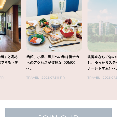
函館、小樽、旭川への旅は街ナカ
北海道ならではの大自然を体感
へのアクセスが抜群な〈OMO〉
し、ゆったりステイが叶う〈リ
へ。
ナーレトマム〉へ。
TRAVEL
2026.07.31
PR
TRAVEL
2026.07.31
PR