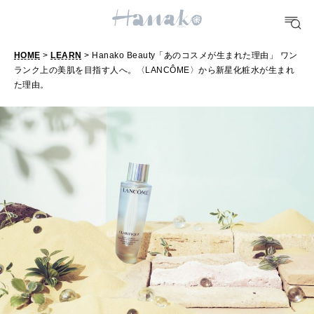
FOOD
おいしい
HOME
>
LEARN
> Hanako Beauty「あのコスメが生まれた理由」 ワン
ランク上の美肌を目指す人へ。〈LANCÔME〉から新星化粧水が生まれ
TRAVEL
た理由。
どこ行く？
FORTUNE
明日のわたし
[12星座別] Weekly Holoscope
HEALTH
[12星座別] Monthly Love Holoscope
自分にやさしく
女神まり愛のタロットメッセージ
LEARN
算命学がわかる今月のあなた
知る、考える