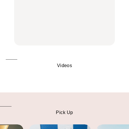
いつもの食卓を格上げす
【2026年最新】横浜の絶
行列に並んででも食べる
る、夏の新定番「ホワイ
品ランチ29選｜横浜駅周
べし！喜多方ラーメンの
トビール」で乾杯！｜料
辺、みなとみらい、横浜
名店3選
理家・長谷川あかりさん
中華街、和食、洋食ほか
の気取らないおもてな
FOOD
FOOD | PR
FOOD
し。
Videos
Pick Up