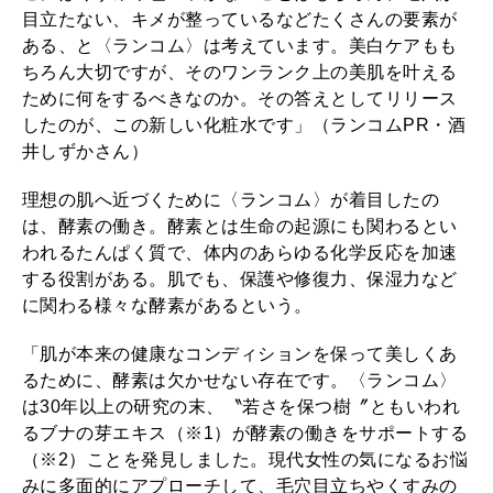
目立たない、キメが整っているなどたくさんの要素が
ある、と〈ランコム〉は考えています。美白ケアもも
ちろん大切ですが、そのワンランク上の美肌を叶える
ために何をするべきなのか。その答えとしてリリース
したのが、この新しい化粧水です」（ランコムPR・酒
井しずかさん）
理想の肌へ近づくために〈ランコム〉が着目したの
は、酵素の働き。酵素とは生命の起源にも関わるとい
われるたんぱく質で、体内のあらゆる化学反応を加速
する役割がある。肌でも、保護や修復力、保湿力など
に関わる様々な酵素があるという。
「肌が本来の健康なコンディションを保って美しくあ
るために、酵素は欠かせない存在です。〈ランコム〉
は30年以上の研究の末、〝若さを保つ樹〞ともいわれ
るブナの芽エキス（※1）が酵素の働きをサポートする
（※2）ことを発見しました。現代女性の気になるお悩
みに多面的にアプローチして、毛穴目立ちやくすみの