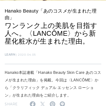
Hanako Beauty「あのコスメが生まれた理
MAMA
由」
ママもいろいろ
ワンランク上の美肌を目指す
人へ。〈LANCÔME〉から新
SUSTAINABLE
星化粧水が生まれた理由。
わたしができること
LEARN
2020.04.05
CULTURE
自分を耕す
Hanako本誌連載「Hanako Beauty Skin Care あのコス
メが生まれた理由」を掲載。今回は〈LANCÔME〉か
WORK&MONEY
ら「クラリフィック デュアル エッセンス ローショ
いい人生って？
ン」が生まれた理由をご紹介します。
SHARE