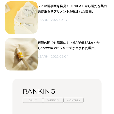
シミの新事実を発見！〈POLA〉から新たな美白
美容液＆サプリメントが生まれた理由。
LEARN
2022.03.14
医師の間でも話題に！〈MARVESALA〉か
ら“newtra vc”シリーズが生まれた理由。
LEARN
2022.02.04
RANKING
DAILY
WEEKLY
MONTHLY