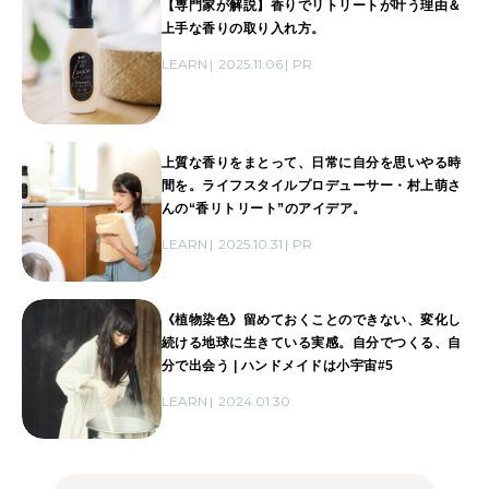
【専門家が解説】香りでリトリートが叶う理由＆
上手な香りの取り入れ方。
LEARN
2025.11.06
PR
上質な香りをまとって、日常に自分を思いやる時
間を。ライフスタイルプロデューサー・村上萌さ
んの“香リトリート”のアイデア。
LEARN
2025.10.31
PR
《植物染色》留めておくことのできない、変化し
続ける地球に生きている実感。自分でつくる、自
分で出会う | ハンドメイドは小宇宙#5
LEARN
2024.01.30