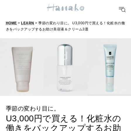
FOOD
HOME
>
LEARN
> 季節の変わり目に。 U3,000円で買える！化粧水の働
おいしい
きをバックアップするお助け美容液＆クリーム3選
TRAVEL
どこ行く？
FORTUNE
明日のわたし
[12星座別] Weekly Holoscope
HEALTH
季節の変わり目に。
[12星座別] Monthly Love Holoscope
自分にやさしく
U3,000円で買える！化粧水の
女神まり愛のタロットメッセージ
働きをバックアップするお助