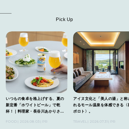
Pick Up
いつもの食卓を格上げする、夏の
アイヌ文化と「美人の湯」と称
新定番「ホワイトビール」で乾
れるモール温泉を体感できる〈
杯！｜料理家・長谷川あかりさん
ポロト〉。
の気取らないおもてなし。
FOOD
2026.08.03
PR
TRAVEL
2026.07.31
PR