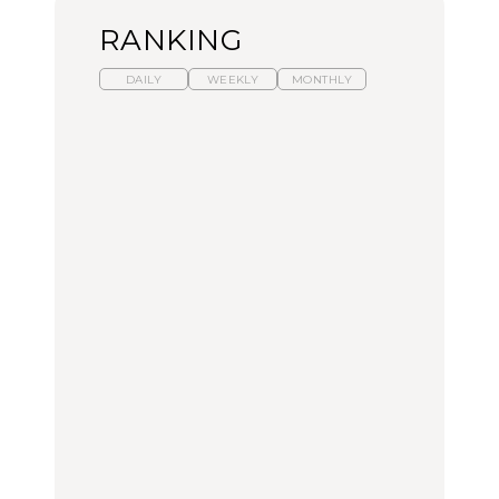
RANKING
DAILY
WEEKLY
MONTHLY
暑いから食べたくなる。
【東京近郊】日帰りひと
「来たぞ、トイトレ」|
わざわざ行きたいラーメ
り旅スポット5選｜館
弘中綾香の「純度
ン13選｜プロが選ぶベス
山、前橋、日光など
100%」～第141回～
ト3、大井町の人気店、
ご当地ラーメン
TRAVEL
LEARN
FOOD
【福島】わざわざ食べに
【東京近郊】日帰りひと
【あんこ】一度は食べた
行きたいご当地グルメ23
り旅スポット5選｜館
い名店13選｜どら焼き・
選｜ラーメン、餃子、そ
山、前橋、日光など
おはぎほか
ばほか
FOOD
TRAVEL
FOOD
中目黒からひと駅の穴
No.1259『北海道 おいし
「来たぞ、トイトレ」|
場。祐天寺の魅力10選｜
く遊ぶ、夏のご褒美
弘中綾香の「純度
グルメ、ショッピング、
旅。』
100%」～第141回～
古着ほか