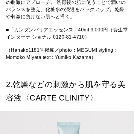
の刺激にアプローチ。 洗顔後の肌に使うことで潤いの
2026年2月号「良運を掴む 新・開運術。」
バランスを整え、化粧水の浸透をバックアップ。乾燥
や刺激に負けない肌へと導く。
2026年1月号「猫がいれば、幸せ」
■「カンダンバリアエッセンス」40ml 3,000円（資生堂
インターナ ショナル 0120-81-4710）
2025年12月号「お酒の新常識。」
（Hanako1181号掲載／photo：MEGUMI styling :
Momoko Miyata text : Yumiko Kazama）
2.乾燥などの刺激から肌を守る美
容液〈CARTÉ CLINITY〉