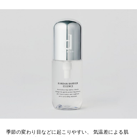
MAGAZINE
特集
2026年9月号「北海道 おいしく遊ぶ、夏のご褒美旅。」
2026年8月号『お茶の時間です。』
MAGAZINE
MOOK
2026年7月号「鎌倉 ローカルが 教えてくれた 本当の歩き方。」
2026年6月号「大銀座 トレンドが生まれる 新しい一流店へ。」
FOLLOW US!
2026年5月号「“大好き”に出会いに。韓国」
2026年4月号「未来をつくる、学びの教科書。」
2026年3月号「スイーツ予想図 2026」
季節の変わり目などに起こりやすい、 気温差による肌