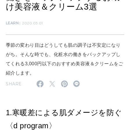
け美容液＆クリーム3選
LEARN
算命学がわかる今月のあなた
知る、考える
LEARN
2020.03.01
MAMA
ママもいろいろ
季節の変わり目はどうしても肌の調子は不安定になり
がち。そんな時でも、化粧水の働きをバックアップし
SUSTAINABLE
てくれる3,000円以下のおすすめ美容液＆クリームをご
わたしができること
紹介します。
SHARE
CULTURE
自分を耕す
1.寒暖差による肌ダメージを防ぐ
WORK&MONEY
〈d program〉
いい人生って？