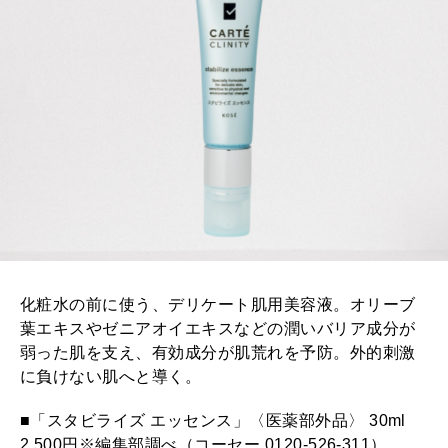
化粧水の前に使う、デリケート肌用美容液。オリーブ
葉エキスやゼニアオイエキスなどの潤いバリア成分が
弱った肌を支え、有効成分が肌荒れを予防。外的刺激
に負けない肌へと導く。
■「スタビライズ エッセンス」〈医薬部外品〉 30ml
2,500円※編集部調べ（コーセー 0120-526-311）