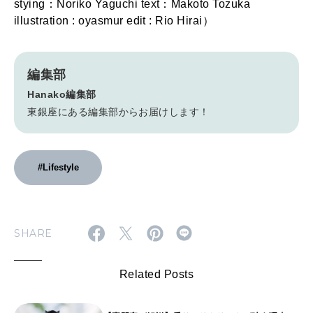
stying：Noriko Yaguchi text：Makoto Tozuka
illustration : oyasmur edit : Rio Hirai）
編集部
Hanako編集部
東銀座にある編集部からお届けします！
#Lifestyle
SHARE
Related Posts