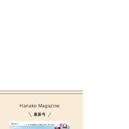
Hanako Magazine
最新号