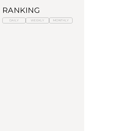
RANKING
DAILY
WEEKLY
MONTHLY
暑いから食べたくな
【東京近郊】日帰りひ
「来たぞ、トイトレ」|
る。わざわざ行きたい
とり旅スポット5選｜館
弘中綾香の「純度
ラーメン13選｜プロが
山、前橋、日光など
100%」～第141回～
選ぶベスト3、大井町の
人気店、ご当地ラーメ
TRAVEL
LEARN
FOOD
ン
No.1259『北海道 おい
No.1259『北海道 おい
【あんこ】一度は食べ
しく遊ぶ、夏のご褒美
しく遊ぶ、夏のご褒美
たい名店13選｜どら焼
旅。』
旅。』
き・おはぎほか
FOOD
いつもの食卓を格上げ
【東京近郊】日帰りひ
「来たぞ、トイトレ」|
する、夏の新定番「ホ
とり旅スポット5選｜館
弘中綾香の「純度
ワイトビール」で乾
山、前橋、日光など
100%」～第141回～
杯！｜料理家・長谷川
あかりさんの気取らな