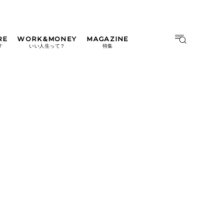
RE
WORK&MONEY
MAGAZINE
MAGAZINE
MOOK
す
いい人生って？
特集
2026年9月号「北海道 おいし
く遊ぶ、夏のご褒美旅。」
2026年8月号『お茶の時間で
す。』
日本橋
#中目黒
#吉祥寺
#横浜
2026年7月号「鎌倉 ローカル
が 教えてくれた 本当の歩き
方。」
2026年6月号「大銀座 トレン
ドが生まれる 新しい一流店
へ。」
2026年5月号「“大好き”に出
会いに。韓国」
2026年4月号「未来をつくる、