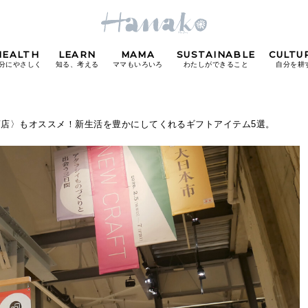
HEALTH
LEARN
MAMA
SUSTAINABLE
CULTU
分にやさしく
知る、考える
ママもいろいろ
わたしができること
自分を耕
POPULAR TAGS
商店〉もオススメ！新生活を豊かにしてくれるギフトアイテム5選。
#カフェ
#朝ごはん
#開運
#東京駅
#銀座
#
り
FOLLOW US!