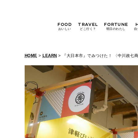
FOOD
TRAVEL
FORTUNE
おいしい
どこ行く？
明日のわたし
自
[12星座別] Weekly
Holoscope
HOME
>
LEARN
> 『大日本市』でみつけた！ 〈中川政七
[12星座別] Monthly
Holoscope
#手土産
#シュークリーム
#パン
女神まり愛の
タロットメッセージ
#京都
[算命学] 星読みハナコの月巡