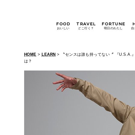
FOOD
TRAVEL
FORTUNE
おいしい
どこ行く？
明日のわたし
自
[12星座別] Weekly
Holoscope
HOME
>
LEARN
> 〝センスは誰も持ってない〞 『U.S.A
[12星座別] Monthly
は？
Holoscope
#手土産
#シュークリーム
#パン
女神まり愛の
タロットメッセージ
#京都
[算命学] 星読みハナコの月巡