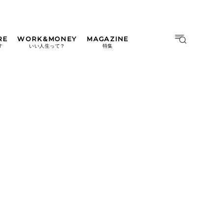
RE
WORK&MONEY
MAGAZINE
MAGAZINE
MOOK
す
いい人生って？
特集
2026年9月号「北海道 おいし
く遊ぶ、夏のご褒美旅。」
2026年8月号『お茶の時間で
す。』
日本橋
#中目黒
#吉祥寺
#横浜
2026年7月号「鎌倉 ローカル
が 教えてくれた 本当の歩き
方。」
2026年6月号「大銀座 トレン
ドが生まれる 新しい一流店
へ。」
2026年5月号「“大好き”に出
会いに。韓国」
2026年4月号「未来をつくる、