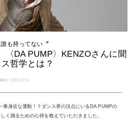
は誰も持ってない〞
。〈DA PUMP〉KENZOさんに聞
ンス哲学とは？
RN
2019.11.12
番身近な運動！？ダンス界の頂点にいるDA PUMPの
や、楽しく踊るための心得を教えていただきました。