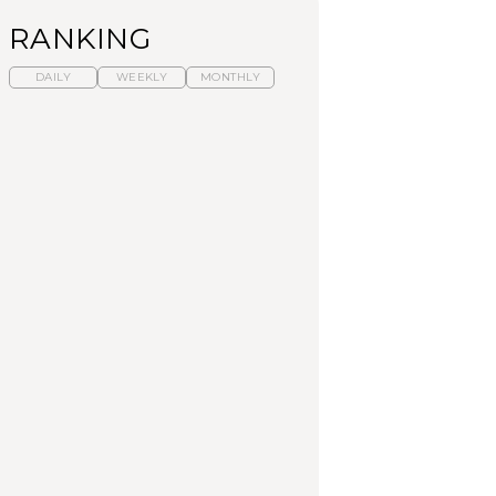
RANKING
DAILY
WEEKLY
MONTHLY
暑いから食べたくな
【東京近郊】日帰りひ
「来たぞ、トイトレ」|
る。わざわざ行きたい
とり旅スポット5選｜館
弘中綾香の「純度
ラーメン13選｜プロが
山、前橋、日光など
100%」～第141回～
選ぶベスト3、大井町の
人気店、ご当地ラーメ
TRAVEL
LEARN
FOOD
ン
【福島】わざわざ食べ
【東京近郊】日帰りひ
【あんこ】一度は食べ
に行きたいご当地グル
とり旅スポット5選｜館
たい名店13選｜どら焼
メ23選｜ラーメン、餃
山、前橋、日光など
き・おはぎほか
子、そばほか
FOOD
TRAVEL
FOOD
中目黒からひと駅の穴
No.1259『北海道 おい
「来たぞ、トイトレ」|
場。祐天寺の魅力10選
しく遊ぶ、夏のご褒美
弘中綾香の「純度
｜グルメ、ショッピン
旅。』
100%」～第141回～
グ、古着ほか