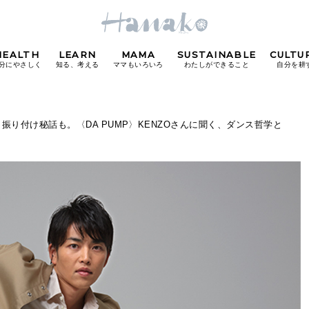
HEALTH
LEARN
MAMA
SUSTAINABLE
CULTU
分にやさしく
知る、考える
ママもいろいろ
わたしができること
自分を耕
POPULAR TAGS
.』振り付け秘話も。〈DA PUMP〉KENZOさんに聞く、ダンス哲学と
#カフェ
#朝ごはん
#開運
#東京駅
#銀座
#
り
FOLLOW US!