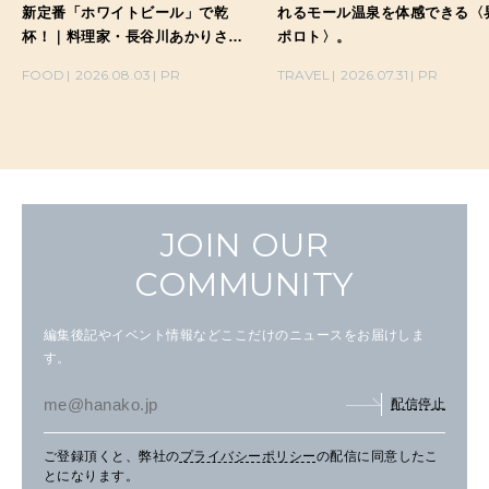
新定番「ホワイトビール」で乾
れるモール温泉を体感できる〈
杯！｜料理家・長谷川あかりさん
ポロト〉。
の気取らないおもてなし。
FOOD
2026.08.03
PR
TRAVEL
2026.07.31
PR
JOIN OUR
COMMUNITY
編集後記やイベント情報などここだけのニュースをお届けしま
す。
配信停止
ご登録頂くと、弊社の
プライバシーポリシー
の配信に同意したこ
とになります。