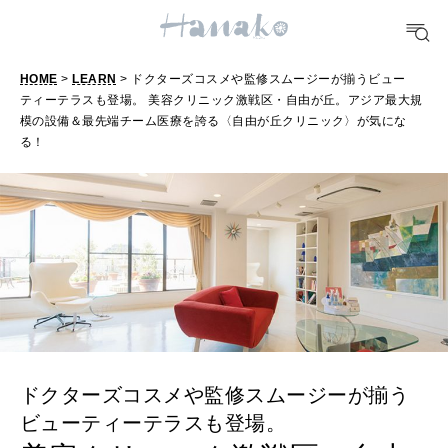
[12星座別] Weekly Holoscope
HEALTH
HOME
>
LEARN
> ドクターズコスメや監修スムージーが揃うビュー
[12星座別] Monthly Love Holoscope
自分にやさしく
ティーテラスも登場。 美容クリニック激戦区・自由が丘。アジア最大規
模の設備＆最先端チーム医療を誇る〈自由が丘クリニック〉が気にな
女神まり愛のタロットメッセージ
る！
LEARN
算命学がわかる今月のあなた
知る、考える
MAMA
ママもいろいろ
SUSTAINABLE
わたしができること
ドクターズコスメや監修スムージーが揃う
ビューティーテラスも登場。