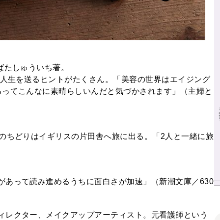
ばたしゅういち著。
な人生を送るヒントがたくさん。「美容の世界はエイジング
るってこんなに素晴らしいんだと気づかされます」（主婦と
妹のちどりはイギリスの片田舎へ旅に出る。「2人と一緒に旅
）
があって読み進めるうちに面白さが加速」（新潮文庫／630
ィレクター、メイクアップアーティスト。元看護師という