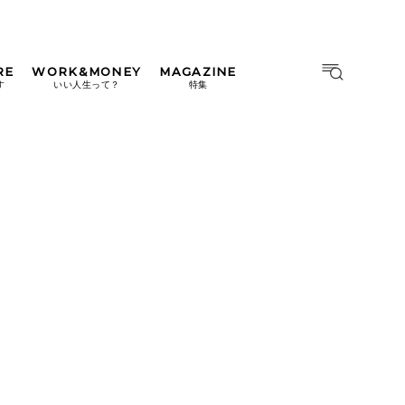
RE
WORK&MONEY
MAGAZINE
MAGAZINE
MOOK
す
いい人生って？
特集
2026年9月号「北海道 おいし
く遊ぶ、夏のご褒美旅。」
2026年8月号『お茶の時間で
す。』
日本橋
#中目黒
#吉祥寺
#横浜
2026年7月号「鎌倉 ローカル
が 教えてくれた 本当の歩き
方。」
2026年6月号「大銀座 トレン
ドが生まれる 新しい一流店
へ。」
2026年5月号「“大好き”に出
会いに。韓国」
2026年4月号「未来をつくる、