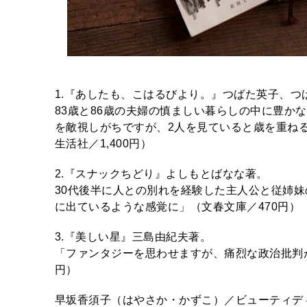
1.『あしたも、こはるびより。』つばた英子、つ
83歳と86歳の夫婦の慎ましい暮らしの中に豊か
を敵視しがちですが、2人を見ていると歳を重ね
生活社／1,400円）
2.『スナックちどり』よしもとばなな著。
30代後半に人との別れを経験した主人公と従姉
に出ているような感覚に」（文春文庫／470円
3.『美しい星』三島由紀夫著。
「ファンタジーを思わせますが、痛烈な政治批判
円）
早坂香須子（はやさか・かずこ）／ビューティデ