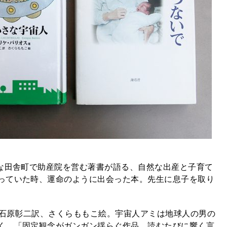
さな田舎町で助産院を営む著書が語る、自然な出産と子育て
っていた時、運命のように出会った本。先生に息子を取り
、石原彰二訳、さくらももこ絵。宇宙人アミは地球人の男の
く。「固定観念がガンガン揺らぐ作品。読むたびに響く言