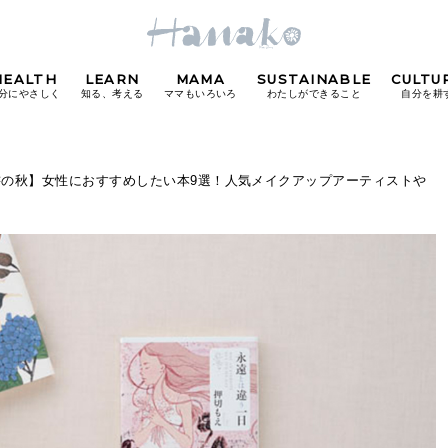
HEALTH
LEARN
MAMA
SUSTAINABLE
CULTU
分にやさしく
知る、考える
ママもいろいろ
わたしができること
自分を耕
POPULAR TAGS
書の秋】女性におすすめしたい本9選！人気メイクアップアーティストや
#カフェ
#朝ごはん
#開運
#東京駅
#銀座
#
り
FOLLOW US!