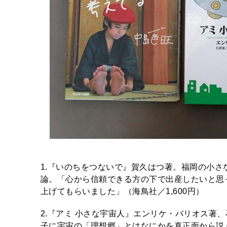
1.『いのちをつないで』賀久はつ著。福岡の小
論。「心から信頼できる方の下で出産したいと思
上げてもらいました」（海鳥社／1,600円）
2.『アミ 小さな宇宙人』エンリケ・バリオス著
子に宇宙の「理想郷」とはなにかを真正面から説