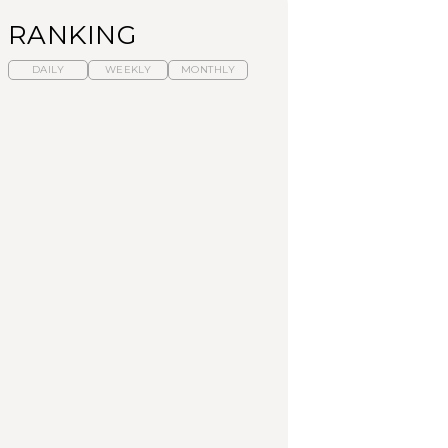
RANKING
DAILY
WEEKLY
MONTHLY
暑いから食べたくな
【東京近郊】日帰りひ
「来たぞ、トイトレ」|
る。わざわざ行きたい
とり旅スポット5選｜館
弘中綾香の「純度
ラーメン13選｜プロが
山、前橋、日光など
100%」～第141回～
選ぶベスト3、大井町の
人気店、ご当地ラーメ
TRAVEL
LEARN
FOOD
ン
【福島】わざわざ食べ
【東京近郊】日帰りひ
【あんこ】一度は食べ
に行きたいご当地グル
とり旅スポット5選｜館
たい名店13選｜どら焼
メ23選｜ラーメン、餃
山、前橋、日光など
き・おはぎほか
子、そばほか
FOOD
TRAVEL
FOOD
中目黒からひと駅の穴
No.1259『北海道 おい
「来たぞ、トイトレ」|
場。祐天寺の魅力10選
しく遊ぶ、夏のご褒美
弘中綾香の「純度
｜グルメ、ショッピン
旅。』
100%」～第141回～
グ、古着ほか