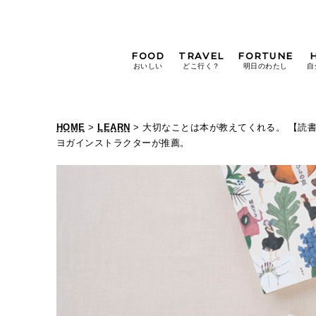
FOOD
TRAVEL
FORTUNE
おいしい
どこ行く？
明日のわたし
自
[12星座別] Weekly
Holoscope
HOME
>
LEARN
> 大切なことは本が教えてくれる。 【読
[12星座別] Monthly
ヨガインストラクターが推薦。
Holoscope
#手土産
#シュークリーム
#パン
女神まり愛の
タロットメッセージ
#京都
[算命学] 星読みハナコの月巡