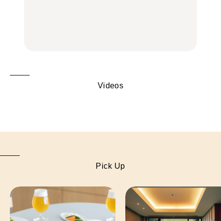
辺、みなとみらい、横浜
辺、みなとみらい、横浜
旅。』
中華街、和食、洋食ほか
中華街、和食、洋食ほか
FOOD
FOOD
Videos
Pick Up