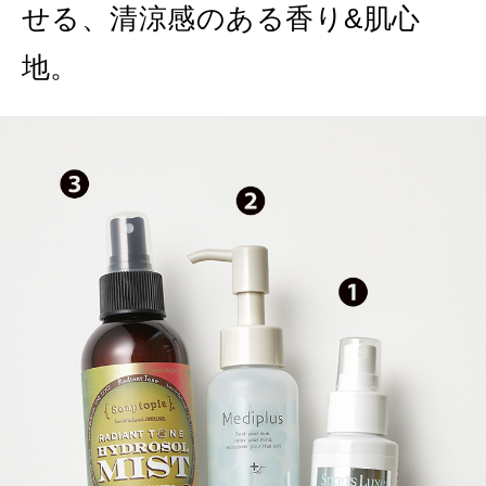
せる、清涼感のある香り&肌心
MAGAZINE
MOOK
2026年7月号「鎌倉 ローカルが 教えてくれた 本当の歩き方。」
地。
2026年6月号「大銀座 トレンドが生まれる 新しい一流店へ。」
FOLLOW US!
2026年5月号「“大好き”に出会いに。韓国」
2026年4月号「未来をつくる、学びの教科書。」
2026年3月号「スイーツ予想図 2026」
2026年2月号「良運を掴む 新・開運術。」
2026年1月号「猫がいれば、幸せ」
2025年12月号「お酒の新常識。」