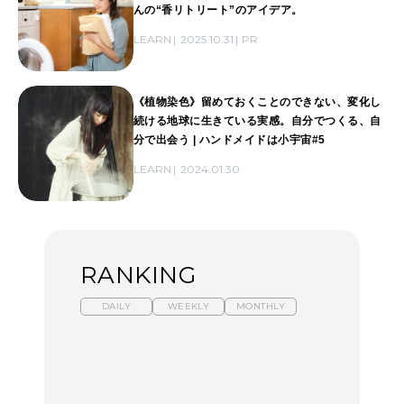
んの“香リトリート”のアイデア。
LEARN
2025.10.31
PR
《植物染色》留めておくことのできない、変化し
続ける地球に生きている実感。自分でつくる、自
分で出会う | ハンドメイドは小宇宙#5
LEARN
2024.01.30
RANKING
DAILY
WEEKLY
MONTHLY
暑いから食べたくなる。
【東京近郊】日帰りひと
「来たぞ、トイトレ」|
わざわざ行きたいラーメ
り旅スポット5選｜館
弘中綾香の「純度
ン13選｜プロが選ぶベス