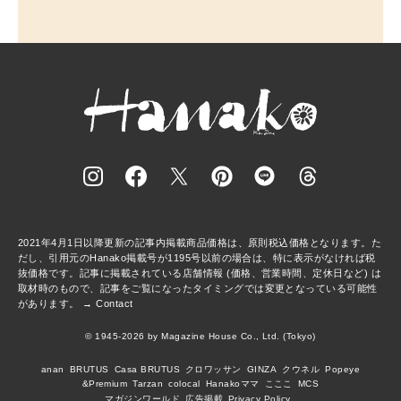
2021年4月1日以降更新の記事内掲載商品価格は、原則税込価格となります。た
だし、引用元のHanako掲載号が1195号以前の場合は、特に表示がなければ税
抜価格です。記事に掲載されている店舗情報 (価格、営業時間、定休日など) は
取材時のもので、記事をご覧になったタイミングでは変更となっている可能性
があります。 →
Contact
© 1945-2026 by Magazine House Co., Ltd. (Tokyo)
anan
BRUTUS
Casa BRUTUS
クロワッサン
GINZA
クウネル
Popeye
&Premium
Tarzan
colocal
Hanakoママ
こここ
MCS
マガジンワールド
広告掲載
Privacy Policy