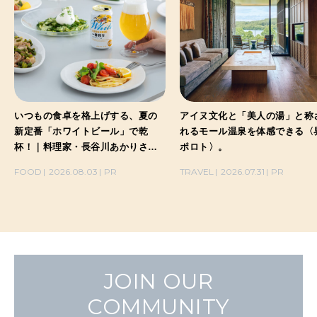
いつもの食卓を格上げする、夏の
アイヌ文化と「美人の湯」と称
新定番「ホワイトビール」で乾
れるモール温泉を体感できる〈
杯！｜料理家・長谷川あかりさん
ポロト〉。
の気取らないおもてなし。
FOOD
2026.08.03
PR
TRAVEL
2026.07.31
PR
JOIN OUR
COMMUNITY