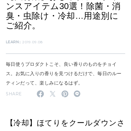
ンスアイテム30選！除菌・消
SUSTAINABLE
臭・虫除け・冷却…用途別に
わたしができること
ご紹介。
CULTURE
LEARN
2019.09.08
自分を耕す
毎日使うプロダクトこそ、良い香りのものをチョイ
WORK&MONEY
いい人生って？
ス。お気に入りの香りを見つけるだけで、毎日のルー
ティンだって、楽しみになるはず。
SHARE
MAGAZINE
特集
2026年9月号「北海道 おいしく遊ぶ、夏のご褒美旅。」
【冷却】ほてりをクールダウンさ
2026年8月号『お茶の時間です。』