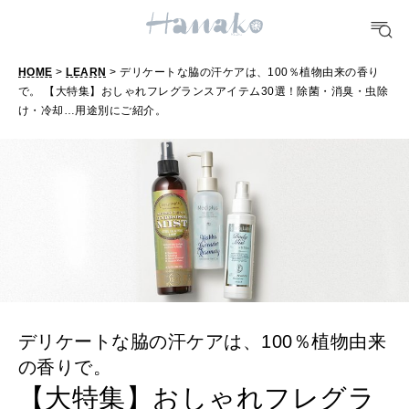
FORTUNE
HOME
>
LEARN
> デリケートな脇の汗ケアは、100％植物由来の香り
明日のわたし
で。 【大特集】おしゃれフレグランスアイテム30選！除菌・消臭・虫除
け・冷却…用途別にご紹介。
[12星座別] Weekly Holoscope
HEALTH
[12星座別] Monthly Love Holoscope
自分にやさしく
女神まり愛のタロットメッセージ
LEARN
算命学がわかる今月のあなた
知る、考える
デリケートな脇の汗ケアは、100％植物由来
MAMA
ママもいろいろ
の香りで。
【大特集】おしゃれフレグラ