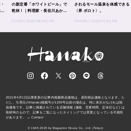
家・
の新定番「ホワイトビール」で
されるモール温泉を体感できる
酌刺
乾杯！｜料理家・長谷川あかり
〈界 ポロト〉。
さんの気取らないおもてなし。
FOOD
2026.08.03
PR
TRAVEL
2026.07.31
PR
2021年4月1日以降更新の記事内掲載商品価格は、原則税込価格となります。た
だし、引用元のHanako掲載号が1195号以前の場合は、特に表示がなければ税
抜価格です。記事に掲載されている店舗情報 (価格、営業時間、定休日など) は
取材時のもので、記事をご覧になったタイミングでは変更となっている可能性
があります。 →
Contact
© 1945-2026 by Magazine House Co., Ltd. (Tokyo)