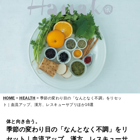
季
節
の
変
わ
り
目
の
「
HOME
>
HEALTH
> 季節の変わり目の「なんとなく不調」をリセッ
な
ト｜血流アップ、漢方、レスキューサプリほか16選
ん
体と向き合う。
と
季節の変わり目の「なんとなく不調」をリ
な
セット｜血流アップ、漢方、レスキューサ