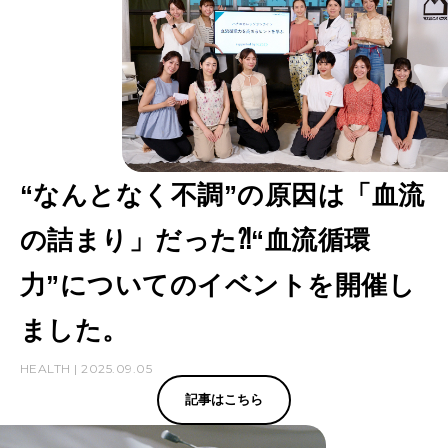
ほ
か
1
6
選
“なんとなく不調”の原因は「血流
の詰まり」だった⁈“血流循環
力”についてのイベントを開催し
ました。
HEALTH | 2025.09.05
記事はこちら