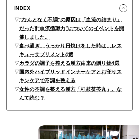
ッ
INDEX
プ
▽
“なんとなく不調”の原因は「血流の詰まり」
、
だった⁈“血流循環力”についてのイベントを開
漢
催しました。
方
▽
食べ過ぎ、うっかり日焼けをした時は…レス
、
キューサプリメント4選
レ
▽
カラダの調子を整える漢方由来の贈り物4選
ス
▽
国内外ハイブリッドインナーケアとお守りス
キンケアで不調を整える
キ
▽
女性の不調を整える漢方「桂枝茯苓丸」。な
ュ
んて読む？
ー
サ
プ
リ