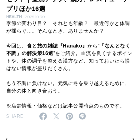
く
プリほか16選
不
HEALTH
2025.10.30
季節の変わり目？ それとも年齢？ 最近何かと体調
調
が揺らぐ…。そんなとき、ありませんか？
」
今回は、
食と旅の雑誌『Hanako』
から“
「なんとなく
を
不調」の解決策16選
”をご紹介。血流を良くするポイン
リ
トや、体の調子を整える漢方など、知っておいたら損
セ
はない情報が盛りだくさん。
ッ
もう不調に負けない。元気に冬を乗り越えるために、
ト
自分の体と向き合おう。
｜
※店舗情報・価格などは記事公開時点のものです。
血
SHARE
流
ア