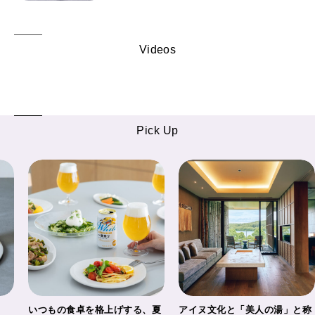
Videos
Pick Up
ト
いつもの食卓を格上げする、夏
アイヌ文化と「美人の湯」と称