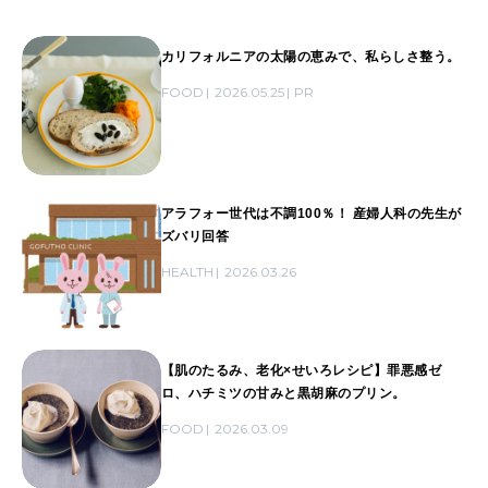
カリフォルニアの太陽の恵みで、私らしさ整う。
FOOD
2026.05.25
PR
アラフォー世代は不調100％！ 産婦人科の先生が
ズバリ回答
HEALTH
2026.03.26
【肌のたるみ、老化×せいろレシピ】罪悪感ゼ
ロ、ハチミツの甘みと黒胡麻のプリン。
FOOD
2026.03.09