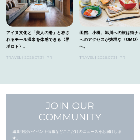
アイヌ文化と「美人の湯」と称さ
函館、小樽、旭川への旅は街ナ
れるモール温泉を体感できる〈界
へのアクセスが抜群な〈OMO
ポロト〉。
へ。
TRAVEL
2026.07.31
PR
TRAVEL
2026.07.31
PR
JOIN OUR
COMMUNITY
編集後記やイベント情報などここだけのニュースをお届けしま
す。