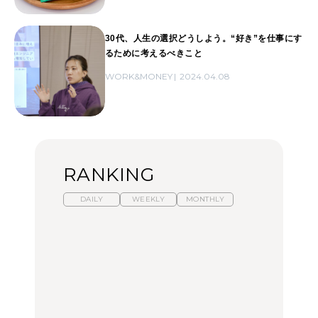
30代、人生の選択どうしよう。“好き”を仕事にす
るために考えるべきこと
WORK&MONEY
2024.04.08
RANKING
DAILY
WEEKLY
MONTHLY
暑いから食べたくなる。
「来たぞ、トイトレ」|
「来たぞ、トイトレ」|
わざわざ行きたいラーメ
弘中綾香の「純度
弘中綾香の「純度
ン13選｜プロが選ぶベス
100%」～第141回～
100%」～第141回～
ト3、大井町の人気店、
ご当地ラーメン
LEARN
LEARN
FOOD