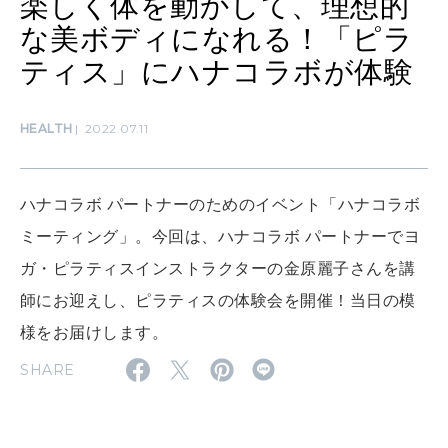
楽しく体を動かして、理想的
[12星座別] Monthly Love Holoscope
自分にやさしく
な美ボディになれる！「ピラ
女神まり愛のタロットメッセージ
ティス」にハナコラボが体験
LEARN
算命学がわかる今月のあなた
知る、考える
HEALTH
2022.07.11
MAMA
ハナコラボ パートナーのためのイベント「ハナコラボ
ママもいろいろ
ミーティング」。今回は、ハナコラボ パートナーでヨ
ガ・ピラティスインストラクターの金原麗子さんを講
SUSTAINABLE
師にお迎えし、ピラティスの体験会を開催！当日の模
わたしができること
様をお届けします。
SHARE
CULTURE
自分を耕す