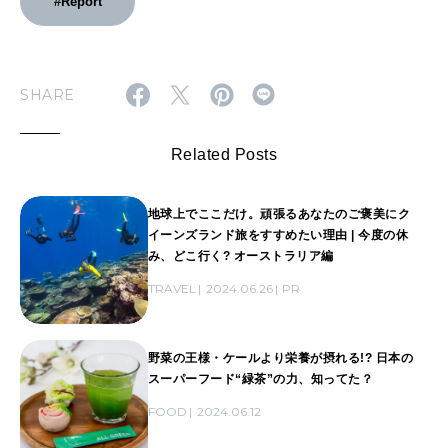
#Report
SHARE
Related Posts
地球上でここだけ。頑張るあなたのご褒美にク
イーンズランド旅をすすめたい理由 | 今度の休
み、どこ行く? オーストラリア編
TRAVEL
2024.06.26
PR
野菜の王様・ケールより栄養が摂れる!? 日本の
スーパーフード“緑茶”の力、知ってた？
FOOD
2024.06.12