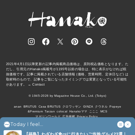
2021年4月1日以降更新の記事内掲載商品価格は、原則税込価格となります。た
だし、引用元のHanako掲載号が1195号以前の場合は、特に表示がなければ税
抜価格です。記事に掲載されている店舗情報 (価格、営業時間、定休日など) は
取材時のもので、記事をご覧になったタイミングでは変更となっている可能性
があります。 →
Contact
© 1945-2026 by Magazine House Co., Ltd. (Tokyo)
anan
BRUTUS
Casa BRUTUS
クロワッサン
GINZA
クウネル
Popeye
&Premium
Tarzan
colocal
Hanakoママ
こここ
MCS
マガジンワールド
広告掲載
Privacy Policy
Today I feel...
【福島】わざわざ食べに行きたいご当地グルメ23選｜