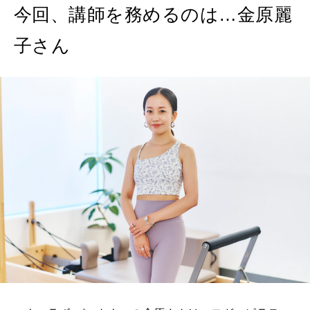
今回、講師を務めるのは…金原麗
WORK&MONEY
子さん
いい人生って？
MAGAZINE
特集
2026年9月号「北海道 おいしく遊ぶ、夏のご褒美旅。」
2026年8月号『お茶の時間です。』
MAGAZINE
MOOK
2026年7月号「鎌倉 ローカルが 教えてくれた 本当の歩き方。」
2026年6月号「大銀座 トレンドが生まれる 新しい一流店へ。」
FOLLOW US!
2026年5月号「“大好き”に出会いに。韓国」