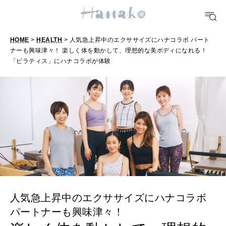
#手土産
#シュークリーム
#パン
#カフェ
#朝ごはん
#開運
10 CATEGORIES
HOME
>
HEALTH
> 人気急上昇中のエクササイズにハナコラボ パート
ナーも興味津々！ 楽しく体を動かして、理想的な美ボディになれる！
「ピラティス」にハナコラボが体験
FOOD
おいしい
TRAVEL
どこ行く？
FORTUNE
明日のわたし
人気急上昇中のエクササイズにハナコラボ
[12星座別] Weekly Holoscope
パートナーも興味津々！
HEALTH