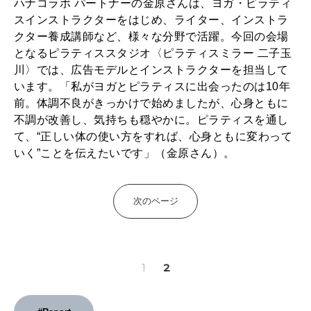
ハナコラボ パートナーの金原さんは、ヨガ・ピラティ
2026年4月号「未来をつくる、学びの教科書。」
スインストラクターをはじめ、ライター、インストラ
クター養成講師など、様々な分野で活躍。今回の会場
2026年3月号「スイーツ予想図 2026」
となるピラティススタジオ〈ピラティスミラー 二子玉
川〉では、広告モデルとインストラクターを担当して
2026年2月号「良運を掴む 新・開運術。」
います。「私がヨガとピラティスに出会ったのは10年
前。体調不良がきっかけで始めましたが、心身ともに
2026年1月号「猫がいれば、幸せ」
不調が改善し、気持ちも穏やかに。ピラティスを通し
て、“正しい体の使い方をすれば、心身ともに変わって
2025年12月号「お酒の新常識。」
いく”ことを伝えたいです」（金原さん）。
次のページ
1
2