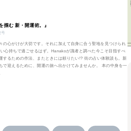
良運を掴む 新・開運術。』
売号
々の心がけが大切です。それに加えて自身に合う聖地を見つけられ
良い心持ちで過ごせるはず。Hanakoが識者と調べた今こそ目指すべ
運するための作法、またときには頼りたい!? 街の占い体験談も。新
ちで迎えるために、開運の旅へ出かけてみませんか。 本の中身を一
。