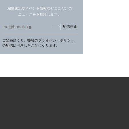
編集後記やイベント情報などここだけの
ニュースをお届けします。
配信停止
ご登録頂くと、弊社の
プライバシーポリシー
まだ見ぬ夏景色に会いにニセ
文筆家・甲斐みのりさんが行
アイ
の配信に同意したことになります。
コへ。
く花咲線の旅。
畔の
TRAVEL
2026.07.30
PR
TRAVEL
2026.07.30
PR
LE