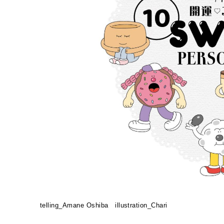
い
〜
あ
な
た
の
砂
糖
タ
イ
プ
は
telling_Amane Oshiba illustration_Chari
「