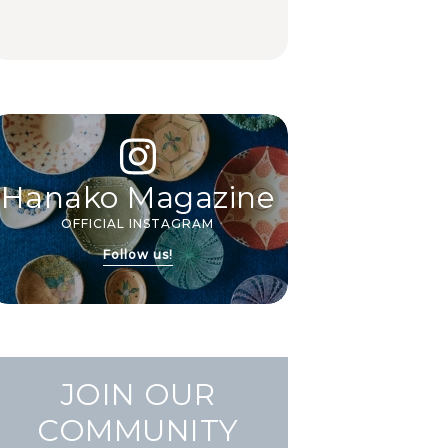
FOOD
FOOD | PR
FOOD
いおもてなし。
Hanako Magazine
OFFICIAL INSTAGRAM
Follow us!
JOIN OUR
COMMUNITY