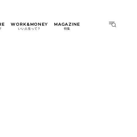
RE
WORK&MONEY
MAGAZINE
MAGAZINE
MOOK
す
いい人生って？
特集
2026年9月号「北海道 おいし
く遊ぶ、夏のご褒美旅。」
2026年8月号『お茶の時間で
す。』
日本橋
#中目黒
#吉祥寺
#横浜
2026年7月号「鎌倉 ローカル
が 教えてくれた 本当の歩き
方。」
2026年6月号「大銀座 トレン
ドが生まれる 新しい一流店
へ。」
2026年5月号「“大好き”に出
会いに。韓国」
2026年4月号「未来をつくる、