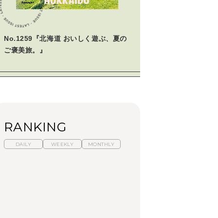
No.1259『北海道 おいしく遊ぶ、夏の
ご褒美旅。』
RANKING
DAILY
WEEKLY
MONTHLY
【福島】わざわざ食べ
暑いから食べたくな
「来たぞ、トイトレ」|
に行きたいご当地グル
る。わざわざ行きたい
弘中綾香の「純度
メ23選｜ラーメン、餃
ラーメン13選｜プロが
100%」～第141回～
子、そばほか
選ぶベスト3、大井町の
人気店、ご当地ラーメ
FOOD
LEARN
FOOD