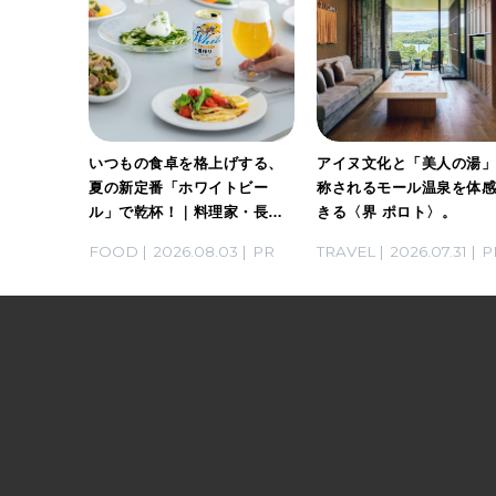
ホワイト
いつもの食卓を格上げする、
アイヌ文化と「美人の湯
。料理
夏の新定番「ホワイトビー
称されるモール温泉を体
ん考案の
ル」で乾杯！｜料理家・長谷
きる〈界 ポロト〉。
川あかりさんの気取らないお
03
PR
FOOD
2026.08.03
PR
TRAVEL
2026.07.31
P
もてなし。