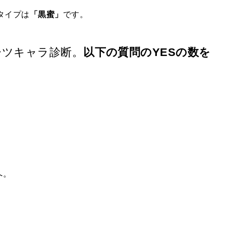
タイプは
「黒蜜」
です。
ーツキャラ診断。
以下の質問のYESの数を
へ。