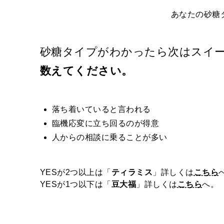
黒
あなたの砂糖
蜜
」
砂糖タイプがわかったら次はスイ
で
す
数えてください。
〜
落ち着いていると言われる
臨機応変に立ち回るのが得意
人からの相談に乗ることが多い
YESが2つ以上は「
ティラミス
」詳しくは
こちら
YESが1つ以下は「
豆大福
」詳しくは
こちら
へ。