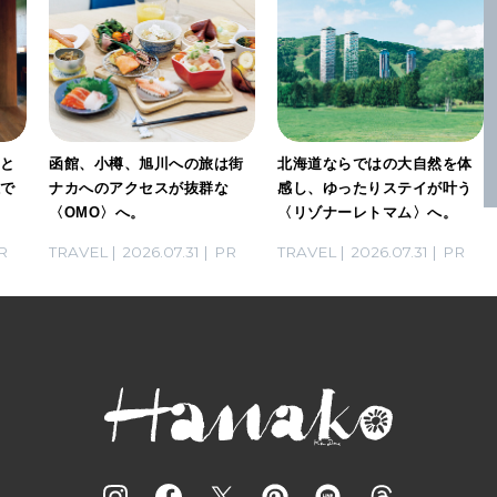
」と
函館、小樽、旭川への旅は街
北海道ならではの大自然を体
感で
ナカへのアクセスが抜群な
感し、ゆったりステイが叶う
〈OMO〉へ。
〈リゾナーレトマム〉へ。
R
TRAVEL
2026.07.31
PR
TRAVEL
2026.07.31
PR