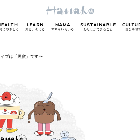
HEALTH
LEARN
MAMA
SUSTAINABLE
CULTU
分にやさしく
知る、考える
ママもいろいろ
わたしができること
自分を耕
POPULAR TAGS
タイプは「黒蜜」です〜
#カフェ
#朝ごはん
#開運
#東京駅
#銀座
#
り
FOLLOW US!