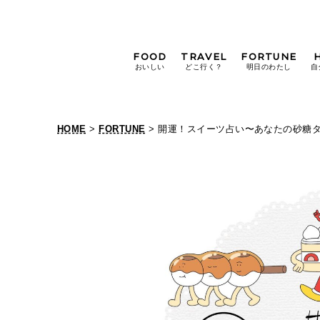
FOOD
TRAVEL
FORTUNE
おいしい
どこ行く？
明日のわたし
自
[12星座別] Weekly
Holoscope
HOME
>
FORTUNE
> 開運！スイーツ占い〜あなたの砂糖
[12星座別] Monthly
開
Holoscope
#手土産
#シュークリーム
#パン
運
女神まり愛の
タロットメッセージ
！
#京都
[算命学] 星読みハナコの月巡
ス
イ
ー
ツ
占