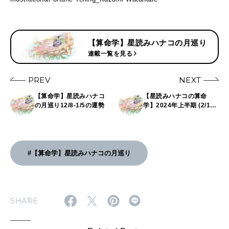
2026年4月号「未来をつくる、学びの教科書。」
2026年3月号「スイーツ予想図 2026」
【算命学】星読みハナコの月巡り
連載一覧を見る
2026年2月号「良運を掴む 新・開運術。」
PREV
NEXT
2026年1月号「猫がいれば、幸せ」
【算命学】星読みハナコ
【星読みハナコの算命
の月巡り12/8-1/5の運勢
学】2024年上半期 (2/1〜
2025年12月号「お酒の新常識。」
7/31) のあなたの星とエネ
ルギー
#【算命学】星読みハナコの月巡り
SHARE