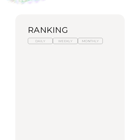
RANKING
DAILY
WEEKLY
MONTHLY
暑いから食べたくなる。
【東京近郊】日帰りひと
「来たぞ、トイトレ」|
わざわざ行きたいラーメ
り旅スポット5選｜館
弘中綾香の「純度
ン13選｜プロが選ぶベス
山、前橋、日光など
100%」～第141回～
ト3、大井町の人気店、
ご当地ラーメン
TRAVEL
LEARN
FOOD
No.1259『北海道 おいし
No.1259『北海道 おいし
【あんこ】一度は食べた
く遊ぶ、夏のご褒美
く遊ぶ、夏のご褒美
い名店13選｜どら焼き・
旅。』
旅。』
おはぎほか
FOOD
いつもの食卓を格上げす
【東京近郊】日帰りひと
「来たぞ、トイトレ」|
る、夏の新定番「ホワイ