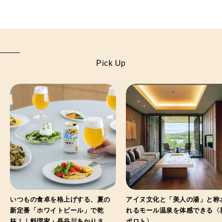
Pick Up
いつもの食卓を格上げする、夏の
アイヌ文化と「美人の湯」と称
新定番「ホワイトビール」で乾
れるモール温泉を体感できる〈
杯！｜料理家・長谷川あかりさん
ポロト〉。