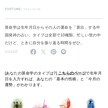
HEALTH
[12星座別] Monthly Love Holoscope
自分にやさしく
FORTUNE
2024.01.06
女神まり愛のタロットメッセージ
LEARN
算命学は生年月日からその人の運命を「算出」する中
算命学がわかる今月のあなた
知る、考える
国発祥の占い。タイプは全部で10種類。忙しい世の中
だけど、ときに自分を振り返る時間をぜひ。
MAMA
SHARE
ママもいろいろ
[あなたの算命学のタイプは?]
こちらのページ
で生年月
SUSTAINABLE
わたしができること
日を入力すれば、あなたの「基本の性格」と「今月の
運勢」がわかります。
CULTURE
自分を耕す