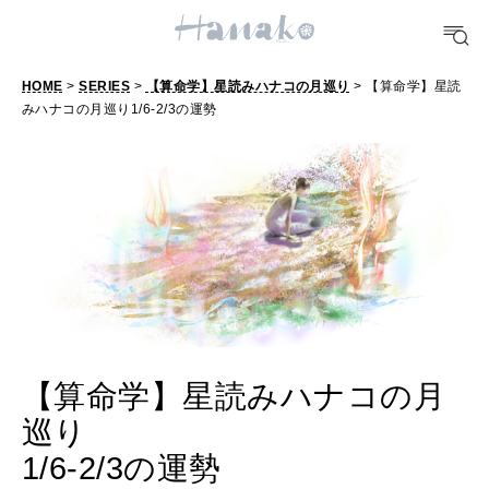
#手土産
#シュークリーム
#パン
#カフェ
#朝ごはん
#開運
10 CATEGORIES
HOME
>
SERIES
>
【算命学】星読みハナコの月巡り
> 【算命学】星読
みハナコの月巡り1/6-2/3の運勢
FOOD
おいしい
TRAVEL
どこ行く？
FORTUNE
【算命学】星読みハナコの月
明日のわたし
巡り
[12星座別] Weekly Holoscope
1/6-2/3の運勢