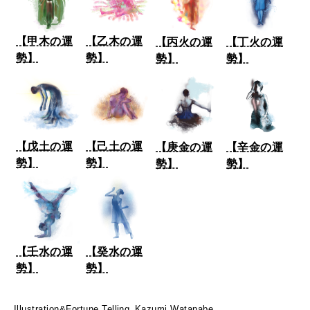
WORK&MONEY
【甲木の運
【乙木の運
【丙火の運
【丁火の運
いい人生って？
勢】
勢】
勢】
勢】
MAGAZINE
特集
【戊土の運
【己土の運
【庚金の運
【辛金の運
2026年9月号「北海道 おいしく遊ぶ、夏のご褒美旅。」
勢】
勢】
勢】
勢】
2026年8月号『お茶の時間です。』
MAGAZINE
MOOK
2026年7月号「鎌倉 ローカルが 教えてくれた 本当の歩き方。」
【壬水の運
【癸水の運
2026年6月号「大銀座 トレンドが生まれる 新しい一流店へ。」
勢】
勢】
FOLLOW US!
2026年5月号「“大好き”に出会いに。韓国」
Illustration&Fortune Telling_Kazumi Watanabe