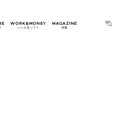
RE
WORK&MONEY
MAGAZINE
MAGAZINE
MOOK
す
いい人生って？
特集
2026年9月号「北海道 おいし
く遊ぶ、夏のご褒美旅。」
2026年8月号『お茶の時間で
す。』
日本橋
#中目黒
#吉祥寺
#横浜
2026年7月号「鎌倉 ローカル
が 教えてくれた 本当の歩き
方。」
2026年6月号「大銀座 トレン
ドが生まれる 新しい一流店
へ。」
2026年5月号「“大好き”に出
会いに。韓国」
2026年4月号「未来をつくる、