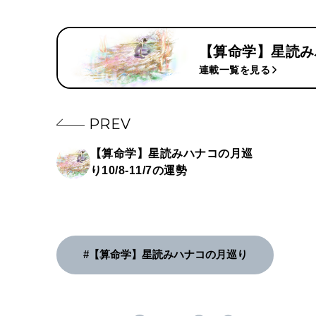
【算命学】星読み
連載一覧を見る
PREV
【算命学】星読みハナコの月巡
り10/8-11/7の運勢
#【算命学】星読みハナコの月巡り