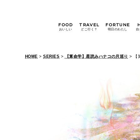
FOOD
TRAVEL
FORTUNE
おいしい
どこ行く？
明日のわたし
自
[12星座別] Weekly
Holoscope
HOME
>
SERIES
>
【算命学】星読みハナコの月巡り
> 【
[12星座別] Monthly
Holoscope
#手土産
#シュークリーム
#パン
女神まり愛の
タロットメッセージ
#京都
[算命学] 星読みハナコの月巡