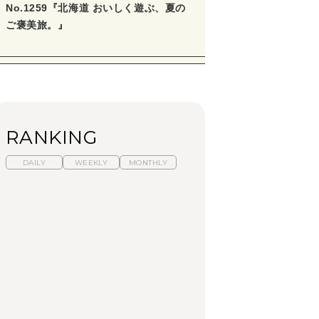
No.1259『北海道 おいしく遊ぶ、夏の
ご褒美旅。』
RANKING
DAILY
WEEKLY
MONTHLY
【福島】わざわざ食べ
暑いから食べたくな
「来たぞ、トイトレ」|
に行きたいご当地グル
る。わざわざ行きたい
弘中綾香の「純度
メ23選｜ラーメン、餃
ラーメン13選｜プロが
100%」～第141回～
子、そばほか
選ぶベスト3、大井町の
人気店、ご当地ラーメ
FOOD
LEARN
FOOD
ン
【東京近郊】日帰りひ
【東京近郊】日帰りひ
【あんこ】一度は食べ
とり旅スポット5選｜館
とり旅スポット5選｜館
たい名店13選｜どら焼