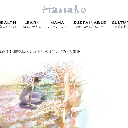
HEALTH
LEARN
MAMA
SUSTAINABLE
CULTU
分にやさしく
知る、考える
ママもいろいろ
わたしができること
自分を耕
POPULAR TAGS
算命学】星読みハナコの月巡り11/8-12/7の運勢
#カフェ
#朝ごはん
#開運
#東京駅
#銀座
#
り
FOLLOW US!