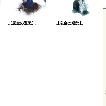
【庚金の運勢】
【辛金の運勢】