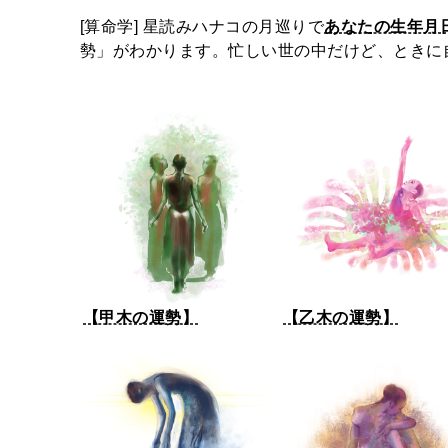
[算命学] 星読みハナコの月巡りで
あなたの生年月
勢」がわかります。忙しい世の中だけど、ときに
【甲木の運勢】
【乙木の運勢】