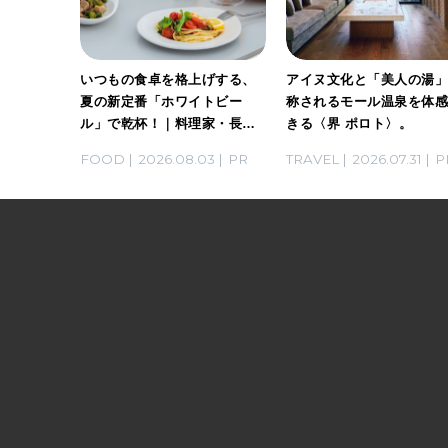
ホワイト
いつもの食卓を格上げする、
アイヌ文化と「美人の湯
。料理
夏の新定番「ホワイトビー
称されるモール温泉を体
ん考案の
ル」で乾杯！｜料理家・長谷
きる〈界 ポロト〉。
川あかりさんの気取らないお
03
PR
FOOD
2026.08.03
PR
TRAVEL
2026.07.31
P
もてなし。