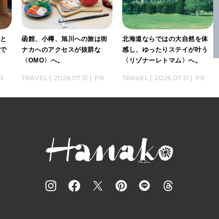
」と
函館、小樽、旭川への旅は街
北海道ならではの大自然を体
感で
ナカへのアクセスが抜群な
感し、ゆったりステイが叶う
〈OMO〉へ。
〈リゾナーレトマム〉へ。
R
TRAVEL
2026.07.31
PR
TRAVEL
2026.07.31
PR