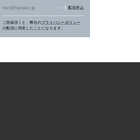
配信停止
ご登録頂くと、弊社の
プライバシーポリシー
まだ見ぬ夏景色に会いにニセ
文筆家・甲斐みのりさんが行
アイ
の配信に同意したことになります。
コへ。
く花咲線の旅。
畔の
TRAVEL
2026.07.30
PR
TRAVEL
2026.07.30
PR
LE