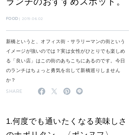
ランチのおすすめスポット。
MAMA
FOOD
2019.06.02
ママもいろいろ
新橋というと、オフィス街・サラリーマンの街という
SUSTAINABLE
イメージが強いのでは？実は女性がひとりでも楽しめ
わたしができること
る「良い店」はこの街のあちこちにあるのです。今日
のランチはちょっと勇気を出して新橋巡りしません
CULTURE
か？
自分を耕す
SHARE
WORK&MONEY
いい人生って？
1.何度でも通いたくなる美味しさ
のナポリタン。〈ポンヌフ〉