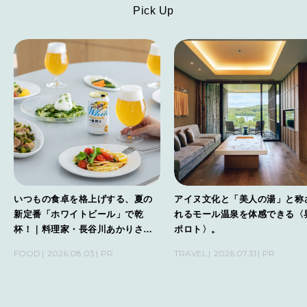
Pick Up
いつもの食卓を格上げする、夏の
アイヌ文化と「美人の湯」と称
新定番「ホワイトビール」で乾
れるモール温泉を体感できる〈
杯！｜料理家・長谷川あかりさん
ポロト〉。
の気取らないおもてなし。
FOOD
2026.08.03
PR
TRAVEL
2026.07.31
PR