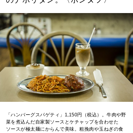
MAGAZINE
特集
2026年9月号「北海道 おいしく遊ぶ、夏のご褒美旅。」
2026年8月号『お茶の時間です。』
MAGAZINE
MOOK
2026年7月号「鎌倉 ローカルが 教えてくれた 本当の歩き方。」
2026年6月号「大銀座 トレンドが生まれる 新しい一流店へ。」
FOLLOW US!
2026年5月号「“大好き”に出会いに。韓国」
2026年4月号「未来をつくる、学びの教科書。」
2026年3月号「スイーツ予想図 2026」
「ハンバーグスパゲティ」1,150円（税込）。牛肉や野
菜を煮込んだ自家製ソースとケチャップを合わせた
2026年2月号「良運を掴む 新・開運術。」
ソースが極太麺にからんで美味。粗挽肉や玉ねぎの食