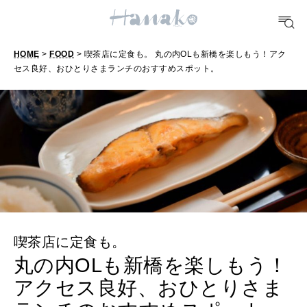
FOOD
おいしい
HOME
>
FOOD
> 喫茶店に定食も。 丸の内OLも新橋を楽しもう！アク
TRAVEL
セス良好、おひとりさまランチのおすすめスポット。
どこ行く？
FORTUNE
明日のわたし
[12星座別] Weekly Holoscope
HEALTH
[12星座別] Monthly Love Holoscope
自分にやさしく
喫茶店に定食も。
女神まり愛のタロットメッセージ
丸の内OLも新橋を楽しもう！
LEARN
アクセス良好、おひとりさま
算命学がわかる今月のあなた
知る、考える