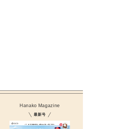
Hanako Magazine
最新号