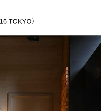
6 TOKYO〉