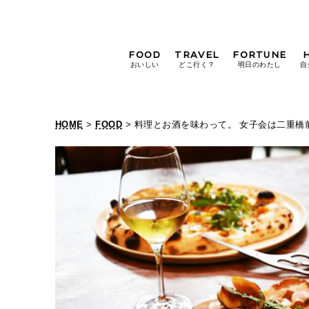
FOOD
TRAVEL
FORTUNE
おいしい
どこ行く？
明日のわたし
自
[12星座別] Weekly
Holoscope
HOME
>
FOOD
> 料理とお酒を味わって。 女子会は二重橋
[12星座別] Monthly
Holoscope
#手土産
#シュークリーム
#パン
女神まり愛の
タロットメッセージ
#京都
[算命学] 星読みハナコの月巡