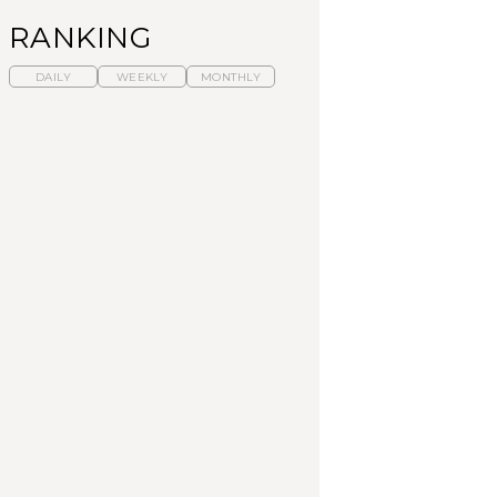
RANKING
DAILY
WEEKLY
MONTHLY
【福島】わざわざ食べ
暑いから食べたくな
「来たぞ、トイトレ」|
に行きたいご当地グル
る。わざわざ行きたい
弘中綾香の「純度
メ23選｜ラーメン、餃
ラーメン13選｜プロが
100%」～第141回～
子、そばほか
選ぶベスト3、大井町の
人気店、ご当地ラーメ
FOOD
LEARN
FOOD
ン
【東京近郊】日帰りひ
【東京近郊】日帰りひ
【あんこ】一度は食べ
とり旅スポット5選｜館
とり旅スポット5選｜館
たい名店13選｜どら焼
山、前橋、日光など
山、前橋、日光など
き・おはぎほか
TRAVEL
TRAVEL
FOOD
【福島】わざわざ食べ
「来たぞ、トイトレ」|
「来たぞ、トイトレ」|
に行きたいご当地グル
弘中綾香の「純度
弘中綾香の「純度
メ23選｜ラーメン、餃
100%」～第141回～
100%」～第141回～
子、そばほか