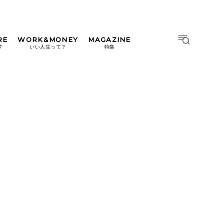
RE
WORK&MONEY
MAGAZINE
MAGAZINE
MOOK
す
いい人生って？
特集
2026年9月号「北海道 おいし
く遊ぶ、夏のご褒美旅。」
2026年8月号『お茶の時間で
す。』
日本橋
#中目黒
#吉祥寺
#横浜
2026年7月号「鎌倉 ローカル
が 教えてくれた 本当の歩き
方。」
2026年6月号「大銀座 トレン
ドが生まれる 新しい一流店
へ。」
2026年5月号「“大好き”に出
会いに。韓国」
2026年4月号「未来をつくる、