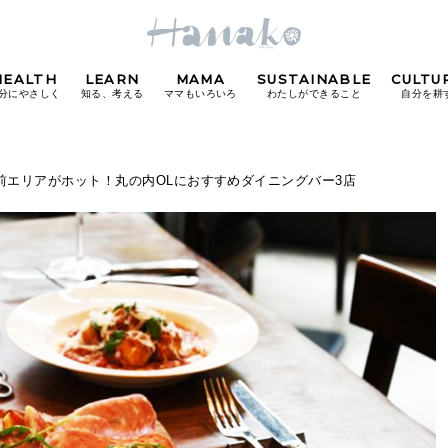
HEALTH
LEARN
MAMA
SUSTAINABLE
CULTU
分にやさしく
知る、考える
ママもいろいろ
わたしができること
自分を耕
POPULAR TAGS
前エリアがホット！丸の内OLにおすすめダイニングバー3店
#カフェ
#朝ごはん
#開運
#東京駅
#銀座
#
り
FOLLOW US!