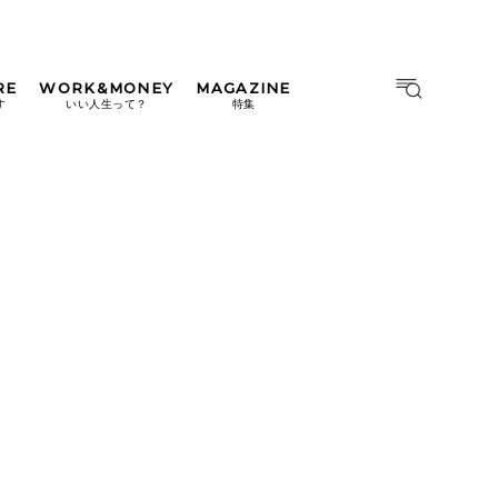
RE
WORK&MONEY
MAGAZINE
MAGAZINE
MOOK
す
いい人生って？
特集
2026年9月号「北海道 おいし
く遊ぶ、夏のご褒美旅。」
2026年8月号『お茶の時間で
す。』
日本橋
#中目黒
#吉祥寺
#横浜
2026年7月号「鎌倉 ローカル
が 教えてくれた 本当の歩き
方。」
2026年6月号「大銀座 トレン
ドが生まれる 新しい一流店
へ。」
2026年5月号「“大好き”に出
会いに。韓国」
2026年4月号「未来をつくる、