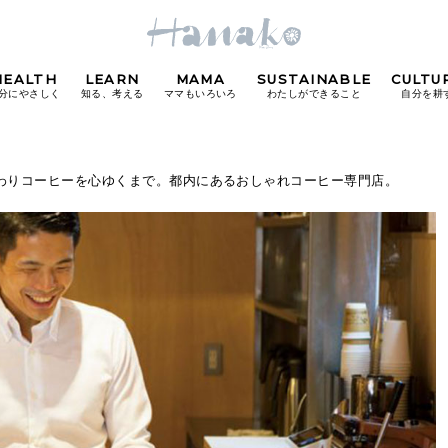
HEALTH
LEARN
MAMA
SUSTAINABLE
CULTU
分にやさしく
知る、考える
ママもいろいろ
わたしができること
自分を耕
POPULAR TAGS
だわりコーヒーを心ゆくまで。都内にあるおしゃれコーヒー専門店。
#カフェ
#朝ごはん
#開運
#東京駅
#銀座
#
り
FOLLOW US!