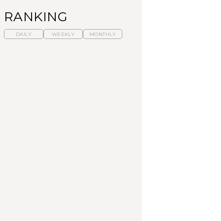
RANKING
DAILY
WEEKLY
MONTHLY
暑いから食べたくな
【東京近郊】日帰りひ
「来たぞ、トイトレ」|
る。わざわざ行きたい
とり旅スポット5選｜館
弘中綾香の「純度
ラーメン13選｜プロが
山、前橋、日光など
100%」～第141回～
選ぶベスト3、大井町の
人気店、ご当地ラーメ
TRAVEL
LEARN
FOOD
ン
No.1259『北海道 おい
No.1259『北海道 おい
【あんこ】一度は食べ
しく遊ぶ、夏のご褒美
しく遊ぶ、夏のご褒美
たい名店13選｜どら焼
旅。』
旅。』
き・おはぎほか
FOOD
いつもの食卓を格上げ
【東京近郊】日帰りひ
「来たぞ、トイトレ」|
する、夏の新定番「ホ
とり旅スポット5選｜館
弘中綾香の「純度
ワイトビール」で乾
山、前橋、日光など
100%」～第141回～
杯！｜料理家・長谷川
あかりさんの気取らな