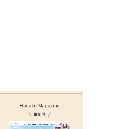
Hanako Magazine
最新号