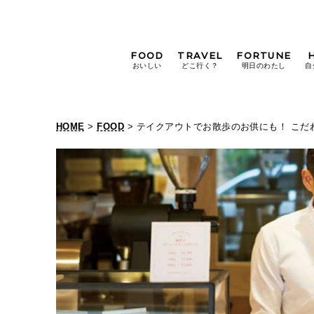
FOOD
TRAVEL
FORTUNE
おいしい
どこ行く？
明日のわたし
自
[12星座別] Weekly
Holoscope
HOME
>
FOOD
> テイクアウトでお散歩のお供にも！ こ
[12星座別] Monthly
Holoscope
#手土産
#シュークリーム
#パン
女神まり愛の
タロットメッセージ
#京都
[算命学] 星読みハナコの月巡