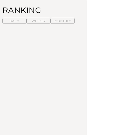
RANKING
DAILY
WEEKLY
MONTHLY
【福島】わざわざ食べ
暑いから食べたくな
「来たぞ、トイトレ」|
に行きたいご当地グル
る。わざわざ行きたい
弘中綾香の「純度
メ23選｜ラーメン、餃
ラーメン13選｜プロが
100%」～第141回～
子、そばほか
選ぶベスト3、大井町の
人気店、ご当地ラーメ
FOOD
LEARN
FOOD
ン
【東京近郊】日帰りひ
【東京近郊】日帰りひ
【あんこ】一度は食べ
とり旅スポット5選｜館
とり旅スポット5選｜館
たい名店13選｜どら焼
山、前橋、日光など
山、前橋、日光など
き・おはぎほか
TRAVEL
TRAVEL
FOOD
【福島】わざわざ食べ
「来たぞ、トイトレ」|
「来たぞ、トイトレ」|
に行きたいご当地グル
弘中綾香の「純度
弘中綾香の「純度
メ23選｜ラーメン、餃
100%」～第141回～
100%」～第141回～
子、そばほか