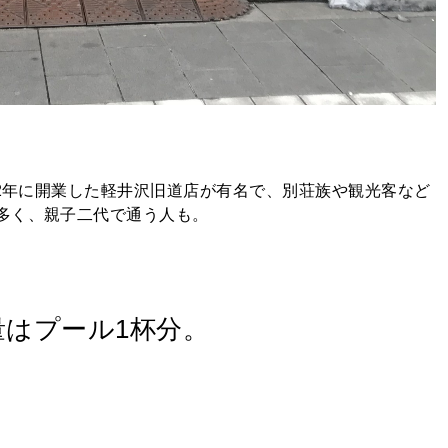
52年に開業した軽井沢旧道店が有名で、別荘族や観光客など
多く、親子二代で通う人も。
量はプール1杯分。