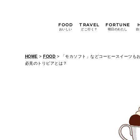
FOOD
TRAVEL
FORTUNE
おいしい
どこ行く？
明日のわたし
自
[12星座別] Weekly
Holoscope
HOME
>
FOOD
> 「モカソフト」などコーヒースイーツも
[12星座別] Monthly
必見のトリビアとは？
Holoscope
#手土産
#シュークリーム
#パン
女神まり愛の
タロットメッセージ
#京都
[算命学] 星読みハナコの月巡