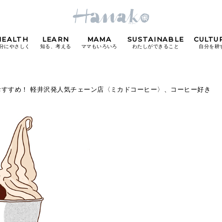
HEALTH
LEARN
MAMA
SUSTAINABLE
CULTU
分にやさしく
知る、考える
ママもいろいろ
わたしができること
自分を耕
POPULAR TAGS
おすすめ！ 軽井沢発人気チェーン店〈ミカドコーヒー〉、コーヒー好き
#カフェ
#朝ごはん
#開運
#東京駅
#銀座
#
り
FOLLOW US!