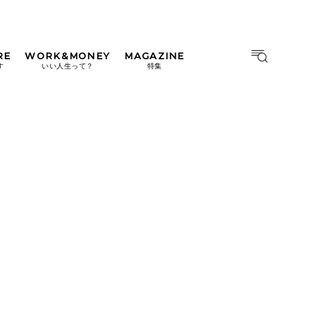
RE
WORK&MONEY
MAGAZINE
MAGAZINE
MOOK
す
いい人生って？
特集
2026年9月号「北海道 おいし
く遊ぶ、夏のご褒美旅。」
2026年8月号『お茶の時間で
す。』
日本橋
#中目黒
#吉祥寺
#横浜
2026年7月号「鎌倉 ローカル
が 教えてくれた 本当の歩き
方。」
2026年6月号「大銀座 トレン
ドが生まれる 新しい一流店
へ。」
2026年5月号「“大好き”に出
会いに。韓国」
2026年4月号「未来をつくる、