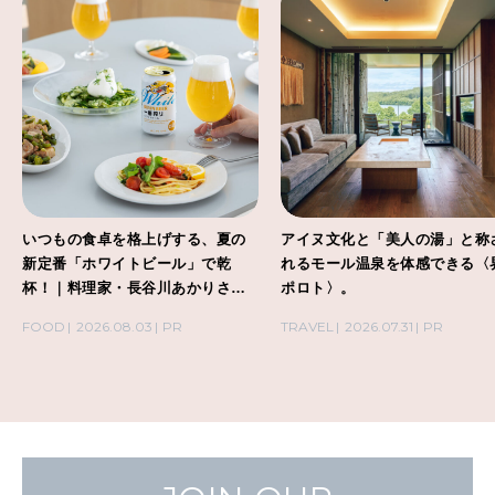
いつもの食卓を格上げする、夏の
アイヌ文化と「美人の湯」と称
新定番「ホワイトビール」で乾
れるモール温泉を体感できる〈
杯！｜料理家・長谷川あかりさん
ポロト〉。
の気取らないおもてなし。
FOOD
2026.08.03
PR
TRAVEL
2026.07.31
PR