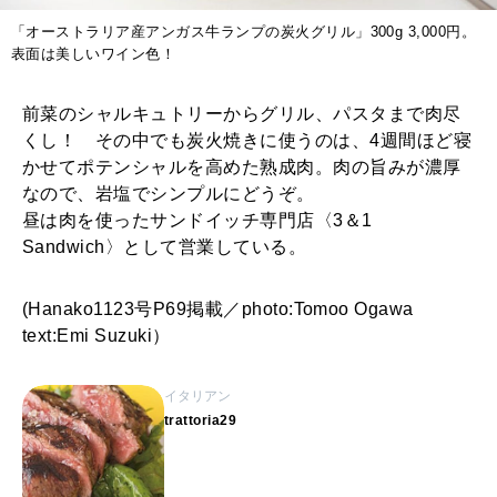
「オーストラリア産アンガス牛ランプの炭火グリル」300g 3,000円。
表面は美しいワイン色！
前菜のシャルキュトリーからグリル、パスタまで肉尽
くし！ その中でも炭火焼きに使うのは、4週間ほど寝
かせてポテンシャルを高めた熟成肉。肉の旨みが濃厚
なので、岩塩でシンプルにどうぞ。
昼は肉を使ったサンドイッチ専門店〈3＆1
Sandwich〉として営業している。
(Hanako1123号P69掲載／photo:Tomoo Ogawa
text:Emi Suzuki）
イタリアン
trattoria29