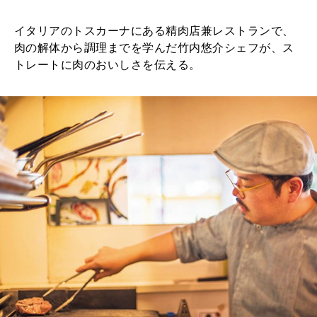
2026年1月号「猫がいれば、幸せ」
イタリアのトスカーナにある精肉店兼レストランで、
2025年12月号「お酒の新常識。」
肉の解体から調理までを学んだ竹内悠介シェフが、ス
トレートに肉のおいしさを伝える。