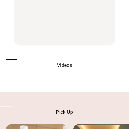
中目黒からひと駅の穴
いつもの食卓を格上げす
【2026年最新】横浜の絶
場。祐天寺の魅力10選｜
る、夏の新定番「ホワイ
品ランチ29選｜横浜駅周
グルメ、ショッピング、
トビール」で乾杯！｜料
辺、みなとみらい、横浜
古着ほか
理家・長谷川あかりさん
中華街、和食、洋食ほか
の気取らないおもてな
FOOD
FOOD | PR
FOOD
し。
Videos
Pick Up