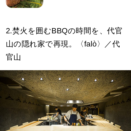
2.焚火を囲むBBQの時間を、代官
山の隠れ家で再現。〈falò〉／代
官山