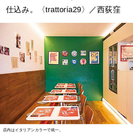
MAGAZINE
仕込み。〈trattoria29〉／西荻窪
特集
2026年9月号「北海道 おいしく遊ぶ、夏のご褒美旅。」
2026年8月号『お茶の時間です。』
MAGAZINE
MOOK
2026年7月号「鎌倉 ローカルが 教えてくれた 本当の歩き方。」
2026年6月号「大銀座 トレンドが生まれる 新しい一流店へ。」
FOLLOW US!
2026年5月号「“大好き”に出会いに。韓国」
2026年4月号「未来をつくる、学びの教科書。」
2026年3月号「スイーツ予想図 2026」
2026年2月号「良運を掴む 新・開運術。」
店内はイタリアンカラーで統一。