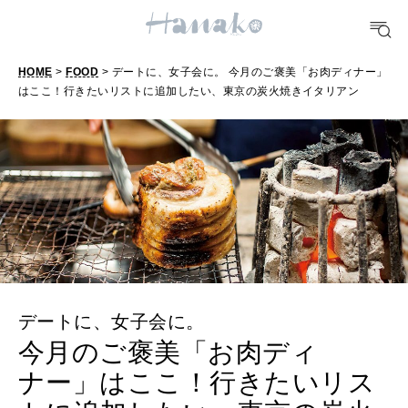
FOOD
おいしい
HOME
>
FOOD
> デートに、女子会に。 今月のご褒美「お肉ディナー」
はここ！行きたいリストに追加したい、東京の炭火焼きイタリアン
TRAVEL
どこ行く？
FORTUNE
明日のわたし
[12星座別] Weekly Holoscope
HEALTH
[12星座別] Monthly Love Holoscope
自分にやさしく
デートに、女子会に。
女神まり愛のタロットメッセージ
今月のご褒美「お肉ディ
LEARN
ナー」はここ！行きたいリス
算命学がわかる今月のあなた
知る、考える