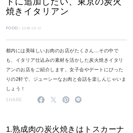
トに追加したい、東京の炭火
焼きイタリアン
MAMA
ママもいろいろ
FOOD
2018.09.12
SUSTAINABLE
都内には美味しいお肉のお店がたくさん…その中で
わたしができること
も、イタリア仕込みの素材を活かした炭火焼きイタリ
アンのお店をご紹介します。女子会やデートにぴった
CULTURE
りの2軒で、ジューシーなお肉と会話を楽しんじゃいま
自分を耕す
しょう！
SHARE
WORK&MONEY
いい人生って？
1.熟成肉の炭火焼きはトスカーナ