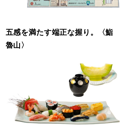
五感を満たす端正な握り。〈鮨
魯山〉