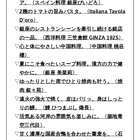
ア。〈スペイン料理 銀座びいどろ〉
▽
2種のトマトの旨みパスタ。〈Italiana Tavola
D’oro〉
▽
銀座のレストランシーンを牽引し続ける銘店
の一品。〈西洋料理 三笠會館 GINZA 1925〉
▽
心と体にやさしい中国料理。〈中国料理 桃谷
樓〉
▽
夏にこそ食べたいスープ料理。漢方の力で健
やかに。〈銀座 美菜莉〉
▽
ゆったりとした席でひとり焼肉も叶う。〈焼
肉 叙々苑〉
▽
遠火の強火で焼く、皮はパリッ、身はしっと
りの鰻。〈鰻 ひつまぶし 備長〉
▽
活気ある河岸の雰囲気も楽しみに。〈築地青
空三代目〉
▽
甘く濃厚な国産合鴨を合わせた蕎麦を。〈石