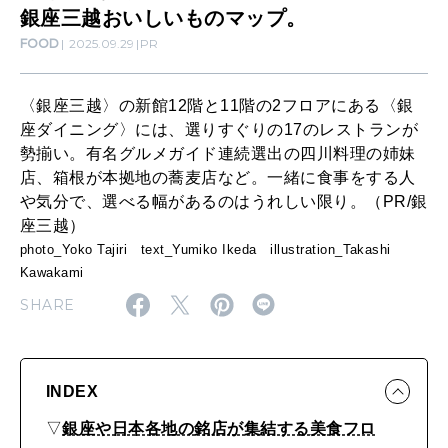
銀座三越おいしいものマップ。
ッ
FOOD
2025.09.29
PR
WORK&MONEY
プ
いい人生って？
。
〈銀座三越〉の新館12階と11階の2フロアにある〈銀
座ダイニング〉には、選りすぐりの17のレストランが
MAGAZINE
勢揃い。有名グルメガイド連続選出の四川料理の姉妹
特集
店、箱根が本拠地の蕎麦店など。一緒に食事をする人
や気分で、選べる幅があるのはうれしい限り。（PR/銀
2026年9月号「北海道 おいしく遊ぶ、夏のご褒美旅。」
座三越）
photo_Yoko Tajiri text_Yumiko Ikeda illustration_Takashi
2026年8月号『お茶の時間です。』
Kawakami
SHARE
MAGAZINE
MOOK
2026年7月号「鎌倉 ローカルが 教えてくれた 本当の歩き方。」
2026年6月号「大銀座 トレンドが生まれる 新しい一流店へ。」
INDEX
FOLLOW US!
2026年5月号「“大好き”に出会いに。韓国」
▽
銀座や日本各地の銘店が集結する美食フロ