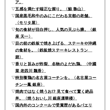
ア。
2026年4月号「未来をつくる、学びの教科書。」
▽
五感を満たす端正な握り。〈鮨 魯山〉
2026年3月号「スイーツ予想図 2026」
▽
国産黒毛和牛のみにこだわる京都の老舗。
〈モリタ屋〉
2026年2月号「良運を掴む 新・開運術。」
▽
旬の食材が目白押し、人気の天ぷら膳。〈銀
座 天一〉
2026年1月号「猫がいれば、幸せ」
▽
目の前の鉄板で焼き上げる、ステーキや沖縄
の食材を。〈鉄板焼ステーキレストラン
2025年12月号「お酒の新常識。」
碧〉
▽
香りと旨みが炸裂、名物のよだれ鶏。〈中國
菜 老四川 飄香〉
▽
特別養鶏の名古屋コーチンを。〈名古屋コー
チン一鳳 銀座〉
▽
焼肉ではなく焼うお!? 見て食べて驚く絶品
丼。〈焼うおいし川 銀座凛華楼〉
▽
国内外のコンクールで受賞歴があるパエリ