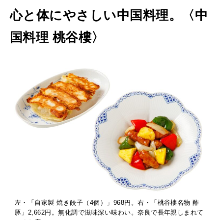
心と体にやさしい中国料理。〈中
国料理 桃谷樓〉
左・「自家製 焼き餃子（4個）」968円。右・「桃谷樓名物 酢
豚」2,662円。無化調で滋味深い味わい。奈良で長年親しまれて