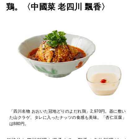
鶏。〈中國菜 老四川 飄香〉
「四川名物 おおいた冠地どりのよだれ鶏」2,970円。器に敷い
た山クラゲ、タレに入ったナッツの食感も美味。「杏仁豆腐」
は880円。