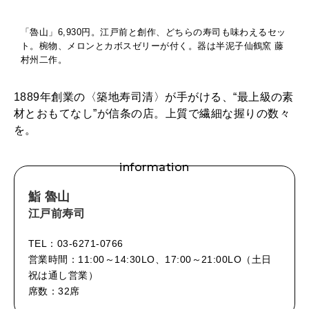
「魯山」6,930円。江戸前と創作、どちらの寿司も味わえるセッ
ト。椀物、メロンとカボスゼリーが付く。器は半泥子仙鶴窯 藤
村州二作。
1889年創業の〈築地寿司清〉が手がける、“最上級の素
材とおもてなし”が信条の店。上質で繊細な握りの数々
を。
information
鮨 魯山
江戸前寿司
TEL：03-6271-0766
営業時間：11:00～14:30LO、17:00～21:00LO（土日
祝は通し営業）
席数：32席