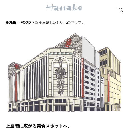
HEALTH
[12星座別] Monthly Love Holoscope
自分にやさしく
女神まり愛のタロットメッセージ
HOME
>
FOOD
> 銀座三越おいしいものマップ。
LEARN
銀
算命学がわかる今月のあなた
知る、考える
座
三
MAMA
越
ママもいろいろ
お
い
SUSTAINABLE
し
わたしができること
い
も
CULTURE
の
自分を耕す
マ
上層階に広がる美食スポットへ。