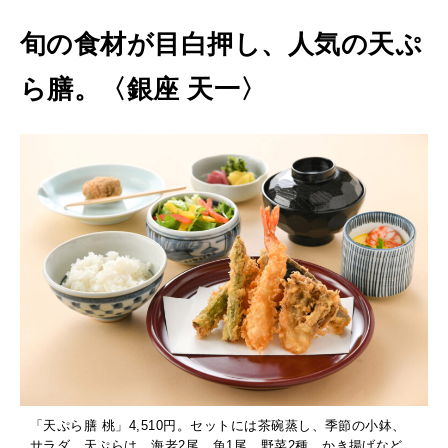
旬の食材が目白押し、人気の天ぷ
ら膳。〈銀座 天一〉
「天ぷら膳 桃」4,510円。セットには茶碗蒸し、季節の小鉢、
サラダ。天ぷらは、海老2尾、魚1尾、野菜2種、かき揚げなど。