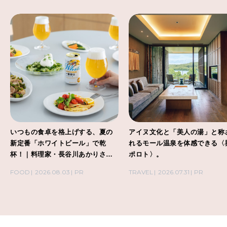
いつもの食卓を格上げする、夏の
アイヌ文化と「美人の湯」と称
新定番「ホワイトビール」で乾
れるモール温泉を体感できる〈
杯！｜料理家・長谷川あかりさん
ポロト〉。
の気取らないおもてなし。
FOOD
2026.08.03
PR
TRAVEL
2026.07.31
PR