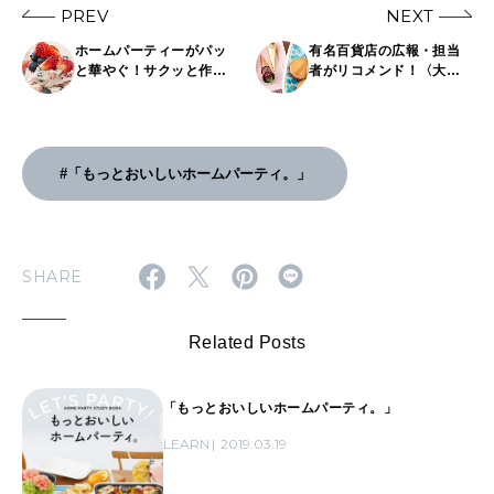
PREV
NEXT
ホームパーティーがパッ
有名百貨店の広報・担当
と華やぐ！サクッと作れ
者がリコメンド！〈大丸
てすぐおいしい簡単おつ
東京店〉、〈銀座三
まみレシピ3品【第一弾】
越〉、〈西武池袋本店〉
で買える鉄板手土産ス
イーツ3選
#「もっとおいしいホームパーティ。」
SHARE
Related Posts
「もっとおいしいホームパーティ。」
LEARN
2019.03.19