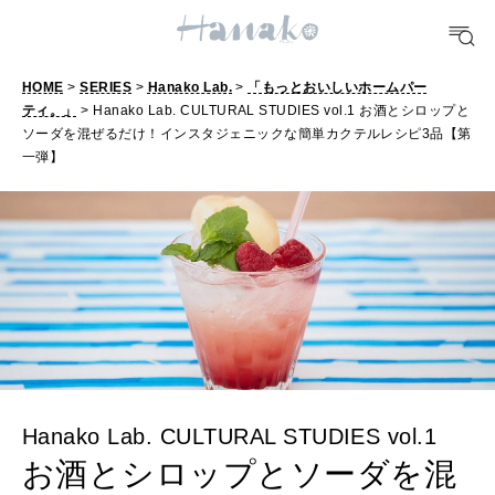
どこ行く？
HOME
>
SERIES
>
Hanako Lab.
>
「もっとおいしいホームパー
FORTUNE
ティ。」
> Hanako Lab. CULTURAL STUDIES vol.1 お酒とシロップと
明日のわたし
ソーダを混ぜるだけ！インスタジェニックな簡単カクテルレシピ3品【第
一弾】
[12星座別] Weekly Holoscope
HEALTH
[12星座別] Monthly Love Holoscope
自分にやさしく
女神まり愛のタロットメッセージ
LEARN
算命学がわかる今月のあなた
知る、考える
MAMA
Hanako Lab. CULTURAL STUDIES vol.1
ママもいろいろ
お酒とシロップとソーダを混