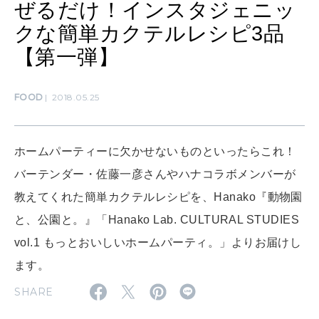
ぜるだけ！インスタジェニッ
クな簡単カクテルレシピ3品
SUSTAINABLE
わたしができること
【第一弾】
FOOD
2018.05.25
CULTURE
自分を耕す
ホームパーティーに欠かせないものといったらこれ！
WORK&MONEY
バーテンダー・佐藤一彦さんやハナコラボメンバーが
いい人生って？
教えてくれた簡単カクテルレシピを、Hanako『動物園
と、公園と。』「Hanako Lab. CULTURAL STUDIES
vol.1 もっとおいしいホームパーティ。」よりお届けし
MAGAZINE
特集
ます。
SHARE
2026年9月号「北海道 おいしく遊ぶ、夏のご褒美旅。」