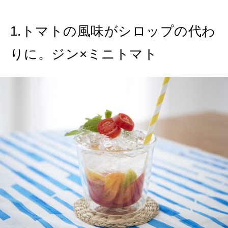
2026年8月号『お茶の時間です。』
1.トマトの風味がシロップの代わ
MAGAZINE
MOOK
2026年7月号「鎌倉 ローカルが 教えてくれた 本当の歩き方。」
りに。ジン×ミニトマト
2026年6月号「大銀座 トレンドが生まれる 新しい一流店へ。」
FOLLOW US!
2026年5月号「“大好き”に出会いに。韓国」
2026年4月号「未来をつくる、学びの教科書。」
2026年3月号「スイーツ予想図 2026」
2026年2月号「良運を掴む 新・開運術。」
2026年1月号「猫がいれば、幸せ」
2025年12月号「お酒の新常識。」