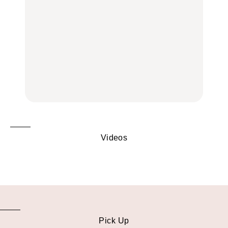
ばほか
LEARN
FOOD
【2026年最新】横浜の絶
【2026年最新】横浜の絶
No.1259『北海道 おいし
品ランチ29選｜横浜駅周
品ランチ29選｜横浜駅周
く遊ぶ、夏のご褒美
辺、みなとみらい、横浜
辺、みなとみらい、横浜
旅。』
中華街、和食、洋食ほか
中華街、和食、洋食ほか
FOOD
FOOD
Videos
Pick Up