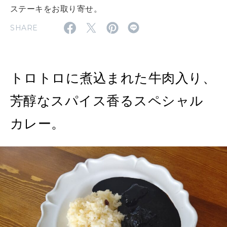
ステーキをお取り寄せ。
MAGAZINE
SHARE
特集
2026年9月号「北海道 おいしく遊ぶ、夏のご褒美旅。」
トロトロに煮込まれた牛肉入り、
2026年8月号『お茶の時間です。』
芳醇なスパイス香るスペシャル
MAGAZINE
MOOK
2026年7月号「鎌倉 ローカルが 教えてくれた 本当の歩き方。」
カレー。
2026年6月号「大銀座 トレンドが生まれる 新しい一流店へ。」
FOLLOW US!
2026年5月号「“大好き”に出会いに。韓国」
2026年4月号「未来をつくる、学びの教科書。」
2026年3月号「スイーツ予想図 2026」