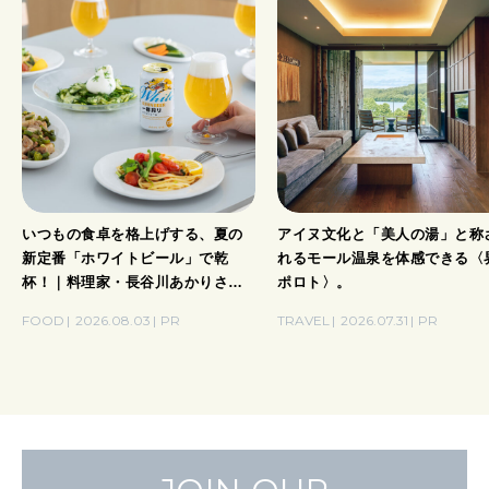
いつもの食卓を格上げする、夏の
アイヌ文化と「美人の湯」と称
新定番「ホワイトビール」で乾
れるモール温泉を体感できる〈
杯！｜料理家・長谷川あかりさん
ポロト〉。
の気取らないおもてなし。
FOOD
2026.08.03
PR
TRAVEL
2026.07.31
PR