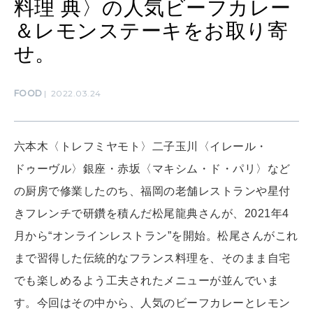
LEARN
料理 典〉の人気ビーフカレー
算命学がわかる今月のあなた
知る、考える
＆レモンステーキをお取り寄
せ。
MAMA
ママもいろいろ
FOOD
2022.03.24
SUSTAINABLE
六本木〈トレフミヤモト〉二子玉川〈イレール・
わたしができること
ドゥーヴル〉銀座・赤坂〈マキシム・ド・パリ〉など
の厨房で修業したのち、福岡の老舗レストランや星付
CULTURE
きフレンチで研鑽を積んだ松尾龍典さんが、2021年4
自分を耕す
月から“オンラインレストラン”を開始。松尾さんがこれ
まで習得した伝統的なフランス料理を、そのまま自宅
でも楽しめるよう工夫されたメニューが並んでいま
WORK&MONEY
いい人生って？
す。今回はその中から、人気のビーフカレーとレモン