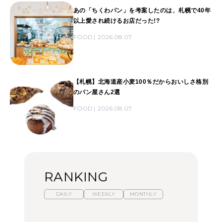
あの「ちくわパン」を考案したのは、札幌で40年
以上愛され続けるお店だった!?
FOOD
2026.08.07
【札幌】北海道産小麦100％だからおいしさ格別
のパン屋さん2選
FOOD
2026.08.07
RANKING
DAILY
WEEKLY
MONTHLY