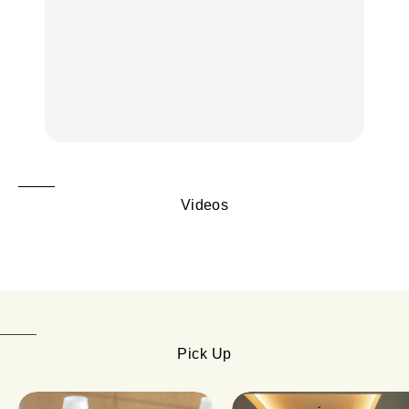
【2026年最新】横浜の絶
【2026年最新】横浜の絶
No.1259『北海道 おいし
品ランチ29選｜横浜駅周
品ランチ29選｜横浜駅周
く遊ぶ、夏のご褒美
辺、みなとみらい、横浜
辺、みなとみらい、横浜
旅。』
中華街、和食、洋食ほか
中華街、和食、洋食ほか
FOOD
FOOD
Videos
Pick Up