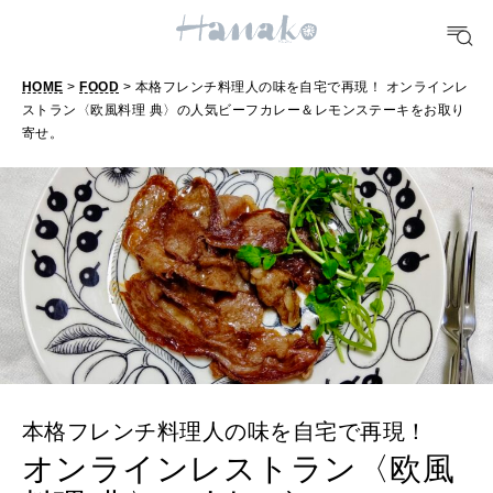
FOOD
おいしい
HOME
>
FOOD
> 本格フレンチ料理人の味を自宅で再現！ オンラインレ
ストラン〈欧風料理 典〉の人気ビーフカレー＆レモンステーキをお取り
寄せ。
TRAVEL
どこ行く？
FORTUNE
明日のわたし
[12星座別] Weekly Holoscope
HEALTH
[12星座別] Monthly Love Holoscope
自分にやさしく
本格フレンチ料理人の味を自宅で再現！
女神まり愛のタロットメッセージ
オンラインレストラン〈欧風