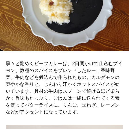
2026年2月号「良運を掴む 新・開運術。」
2026年1月号「猫がいれば、幸せ」
2025年12月号「お酒の新常識。」
黒々と艶めくビーフカレーは、2日間かけて仕込むブイ
ヨン、数種のスパイスをブレンドしたルー、香味野
菜、牛肉などを煮込んで作られたもの。カルダモンの
爽やかな香りと、じんわり汗かくホットスパイスが効
いています。具材の牛肉はスプーンで解けるほど柔ら
かく旨味もたっぷり。ごはんは一緒に送られてくる素
を使ってバターライスに。りんご、玉ねぎ、レーズン
などがアクセントになっています。