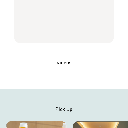
【2026年最新】横浜の絶
【2026年最新】横浜の絶
No.1259『北海道 おいし
品ランチ29選｜横浜駅周
品ランチ29選｜横浜駅周
く遊ぶ、夏のご褒美
辺、みなとみらい、横浜
辺、みなとみらい、横浜
旅。』
中華街、和食、洋食ほか
中華街、和食、洋食ほか
FOOD
FOOD
Videos
Pick Up