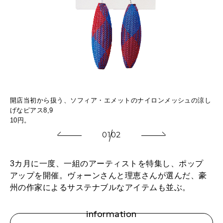
開店当初から扱う、ソフィア・エメットのナイロンメッシュの涼し
から
豪
げなピアス8,9
香
10円。
01
02
3カ月に一度、一組のアーティストを特集し、ポップ
アップを開催。ヴォーンさんと理恵さんが選んだ、豪
州の作家によるサステナブルなアイテムも並ぶ。
information