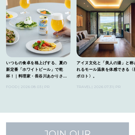
いつもの食卓を格上げする、夏の
アイヌ文化と「美人の湯」と称
新定番「ホワイトビール」で乾
れるモール温泉を体感できる〈
杯！｜料理家・長谷川あかりさん
ポロト〉。
の気取らないおもてなし。
FOOD
2026.08.03
PR
TRAVEL
2026.07.31
PR
JOIN OUR