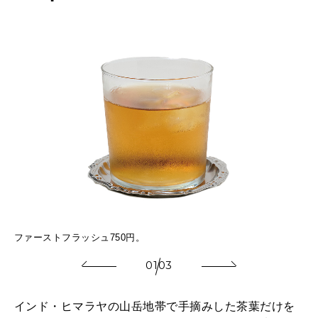
」
ひ
ファーストフラッシュ750円。
ド
01
03
インド・ヒマラヤの山岳地帯で手摘みした茶葉だけを