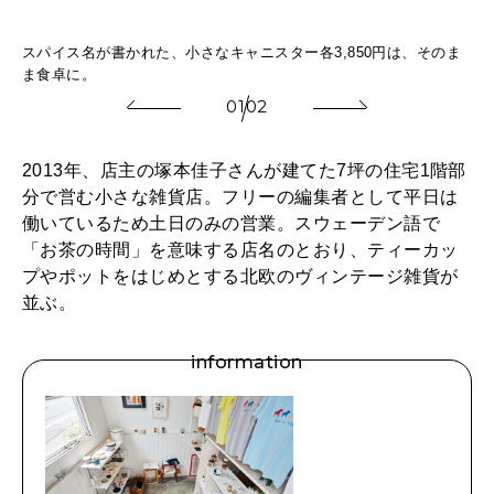
い
スパイス名が書かれた、小さなキャニスター各3,850円は、そのま
コ
ま食卓に。
い。
01
02
2013年、店主の塚本佳子さんが建てた7坪の住宅1階部
分で営む小さな雑貨店。フリーの編集者として平日は
働いているため土日のみの営業。スウェーデン語で
「お茶の時間」を意味する店名のとおり、ティーカッ
プやポットをはじめとする北欧のヴィンテージ雑貨が
並ぶ。
information