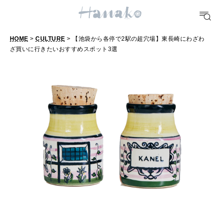
どこ行く？
HOME
>
CULTURE
> 【池袋から各停で2駅の超穴場】東長崎にわざわ
FORTUNE
ざ買いに行きたいおすすめスポット3選
【
明日のわたし
池
[12星座別] Weekly Holoscope
袋
HEALTH
か
[12星座別] Monthly Love Holoscope
自分にやさしく
ら
女神まり愛のタロットメッセージ
各
LEARN
停
算命学がわかる今月のあなた
知る、考える
で
2
MAMA
駅
ママもいろいろ
の