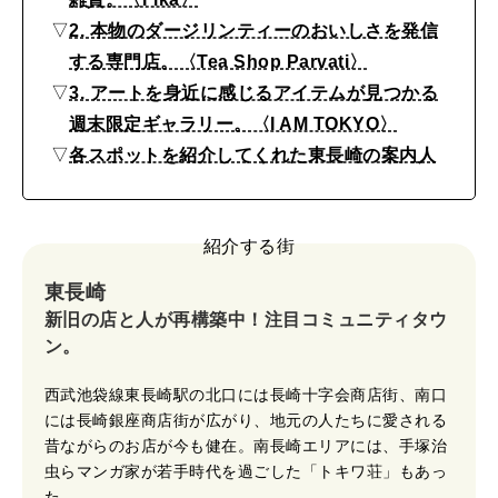
い
2026年8月号『お茶の時間です。』
▽
2. 本物のダージリンティーのおいしさを発信
に
する専門店。〈Tea Shop Parvati〉
MAGAZINE
MOOK
2026年7月号「鎌倉 ローカルが 教えてくれた 本当の歩き方。」
行
▽
3. アートを身近に感じるアイテムが見つかる
き
2026年6月号「大銀座 トレンドが生まれる 新しい一流店へ。」
週末限定ギャラリー。〈I AM TOKYO〉
た
▽
各スポットを紹介してくれた東長崎の案内人
FOLLOW US!
2026年5月号「“大好き”に出会いに。韓国」
い
お
2026年4月号「未来をつくる、学びの教科書。」
紹介する街
す
2026年3月号「スイーツ予想図 2026」
東長崎
す
新旧の店と人が再構築中！注目コミュニティタウ
め
2026年2月号「良運を掴む 新・開運術。」
ン。
ス
2026年1月号「猫がいれば、幸せ」
西武池袋線東長崎駅の北口には長崎十字会商店街、南口
ポ
には長崎銀座商店街が広がり、地元の人たちに愛される
ッ
2025年12月号「お酒の新常識。」
昔ながらのお店が今も健在。南長崎エリアには、手塚治
虫らマンガ家が若手時代を過ごした「トキワ荘」もあっ
ト
た。