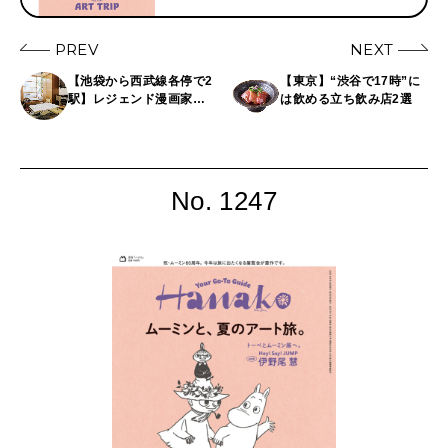
PREV
NEXT
【池袋から西武線各停で2
【東京】“渋谷で17時”に
駅】レジェンド漫画家た
は飲める立ち飲み店2選
ちの感性に触れられる東
長崎のカルチャースポッ
ト３選
No. 1247