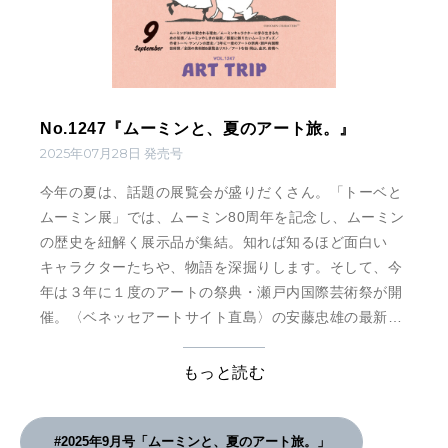
No.1247『ムーミンと、夏のアート旅。』
2025年07月28日 発売号
今年の夏は、話題の展覧会が盛りだくさん。「トーベと
ムーミン展」では、ムーミン80周年を記念し、ムーミン
の歴史を紐解く展示品が集結。知れば知るほど面白い
キャラクターたちや、物語を深掘りします。そして、今
年は３年に１度のアートの祭典・瀬戸内国際芸術祭が開
催。〈ベネッセアートサイト直島〉の安藤忠雄の最新建
築や、新作のアート、定番の人気作品まで紹介します。
ほかにもアートで盛り上がる３都市、岡山・前橋・金沢
もっと読む
や、旅の目的地にしたい全国の展覧会や美術館も。夏休
みに、アートを求めて旅しませんか？
#2025年9月号「ムーミンと、夏のアート旅。」