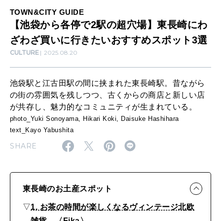
超
TOWN&CITY GUIDE
SUSTAINABLE
【池袋から各停で2駅の超穴場】東長崎にわ
穴
わたしができること
ざわざ買いに行きたいおすすめスポット3選
場
CULTURE
2025.08.20
】
CULTURE
東
自分を耕す
池袋駅と江古田駅の間に挟まれた東長崎駅。昔ながら
長
の街の雰囲気を残しつつ、古くからの商店と新しい店
が共存し、魅力的なコミュニティが生まれている。
崎
photo_Yuki Sonoyama, Hikari Koki, Daisuke Hashihara
WORK&MONEY
に
text_Kayo Yabushita
いい人生って？
わ
SHARE
ざ
MAGAZINE
わ
特集
東長崎のお土産スポット
ざ
2026年9月号「北海道 おいしく遊ぶ、夏のご褒美旅。」
買
▽
1. お茶の時間が楽しくなるヴィンテージ北欧
雑貨。〈Fika〉