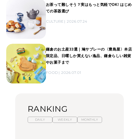
お茶って難しそう？実はもっと気軽でOK! はじめ
ての茶器選び
CULTURE
2026.07.24
鎌倉のお土産33選｜鳩サブレーの〈豊島屋〉本店
限定品、日曜しか買えない逸品、鎌倉らしい雑貨
やお菓子まで
FOOD
2026.07.01
RANKING
DAILY
WEEKLY
MONTHLY