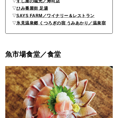
選
▽
すし屋の城光／寿司店
2026年6月号「大銀座 トレンドが生まれる 新しい一流店へ。」
▽
ひみ番屋街 足湯
FOLLOW US!
2026年5月号「“大好き”に出会いに。韓国」
▽
SAYS FARM／ワイナリー＆レストラン
▽
氷見温泉郷 くつろぎの宿 うみあかり／温泉宿
2026年4月号「未来をつくる、学びの教科書。」
2026年3月号「スイーツ予想図 2026」
魚市場食堂／食堂
2026年2月号「良運を掴む 新・開運術。」
2026年1月号「猫がいれば、幸せ」
2025年12月号「お酒の新常識。」