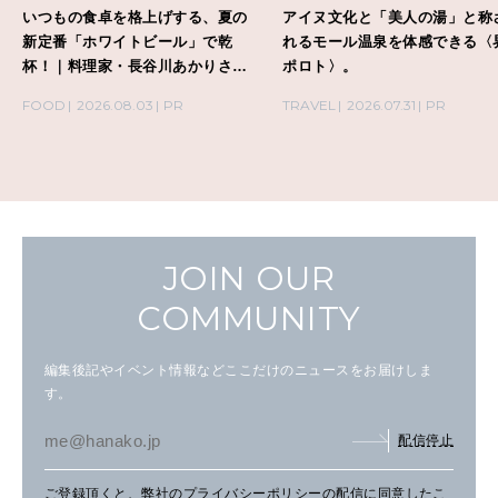
いつもの食卓を格上げする、夏の
アイヌ文化と「美人の湯」と称
新定番「ホワイトビール」で乾
れるモール温泉を体感できる〈
杯！｜料理家・長谷川あかりさん
ポロト〉。
の気取らないおもてなし。
FOOD
2026.08.03
PR
TRAVEL
2026.07.31
PR
JOIN OUR
COMMUNITY
編集後記やイベント情報などここだけのニュースをお届けしま
す。
配信停止
ご登録頂くと、弊社の
プライバシーポリシー
の配信に同意したこ