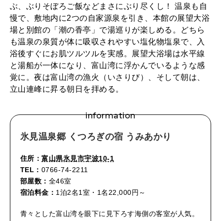
ぶ、ぶりそぼろご飯などまさにぶり尽くし！ 温泉も自
慢で、敷地内に2つの自家源泉を引き、本館の展望大浴
場と別館の「潮の香亭」で湯巡りが楽しめる。どちら
も温泉の泉質が体に吸収されやすい塩化物塩泉で、入
浴後すぐにお肌ツルツルを実感。展望大浴場は水平線
と湯船が一体になり、富山湾に浮かんでいるような感
覚に。夜は富山湾の漁火（いさりび）、そして朝は、
立山連峰に昇る朝日を拝める。
information
氷見温泉郷 くつろぎの宿 うみあかり
住所：
富山県氷見市宇波10-1
TEL：
0766-74-2211
部屋数：
全46室
宿泊料金：
1泊2名1室・1名22,000円～
青々とした富山湾を眼下に見下ろす海側の客室が人気。