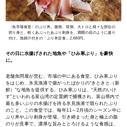
〈魚市場食堂〉のぶり丼。腹側、背側、大トロと様々な部位の
切り身と、軽くあぶったあぶり刺身を、満開の花のように盛り
付け。漁師汁付きの「ぶり丼定食」2,680円。
その日に水揚げされた地魚や「ひみ寒ぶり」を豪快
に。
老舗魚問屋が営む、市場の中にある食堂。ひみ寒ぶり
をはじめ、氷見漁港で揚がったばかりの“きときと（新
鮮）”な地魚を提供する。ひみ寒ぶりは、“天然のいけ
す”といわれる富山湾の定置網で捕獲され、富山県内で
最も多いぶりの水揚げを誇る氷見漁港で競られたぶり
のこと。この食堂では、毎年11～2月頃のシーズン中に
ぶり丼やぶり刺身が登場。引き締まった身と極上の脂
のりが見事で、濃厚な旨みととろけるような食感は、