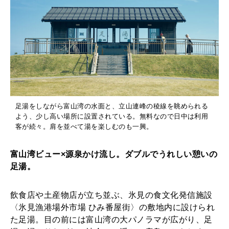
足湯をしながら富山湾の水面と、立山連峰の稜線を眺められる
よう、少し高い場所に設置されている。無料なので日中は利用
客が続々。肩を並べて湯を楽しむのも一興。
富山湾ビュー×源泉かけ流し。ダブルでうれしい憩いの
足湯。
飲食店や土産物店が立ち並ぶ、氷見の食文化発信施設
〈氷見漁港場外市場 ひみ番屋街〉の敷地内に設けられ
た足湯。目の前には富山湾の大パノラマが広がり、足