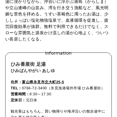
湯に浸かりながら、沖合いに浮かぶ唐島（からしま）
や立山連峰の山並み、湾を行き交う漁船など、風光明
媚な景色を拝める。うすい茶褐色に濁ったお湯は、少
ししょっぱい塩化物強塩泉で、血液循環を促進し、疲
労回復効果が抜群。無料で利用できるだけでなく、ス
ローな雰囲気と源泉かけ流しの湯が心地よく、ついつ
い長居したくなる。
information
ひみ番屋街 足湯
ひみばんやがい あしゆ
住所：
富山県氷見市北大町25-5
TEL：
0766-72-3400（氷見漁港場外市場 ひみ番屋街）
営業時間：
8:30～17:30
定休日：
元日休
観光客はもちろん、買い物帰りや海岸沿いの散歩途中に