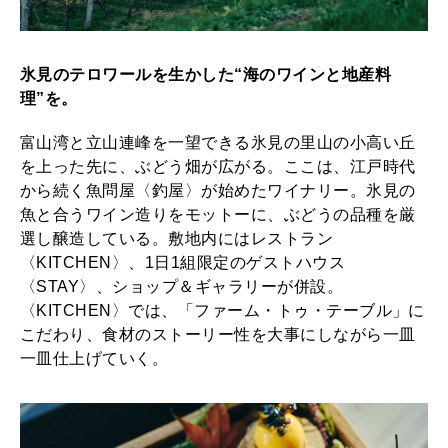
氷見のテロワールを生かした“海のワインと地産料
理”を。
富山湾と立山連峰を一望できる氷見の里山の小高い丘
を上った先に、ぶどう畑が広がる。ここは、江戸時代
から続く魚問屋〈釣屋〉が始めたワイナリー。氷見の
魚と合うワイン造りをモットーに、ぶどうの品種を厳
選し醸造している。敷地内にはレストラン
〈KITCHEN〉、1日1組限定のゲストハウス
〈STAY〉、ショップ＆ギャラリーが併設。
〈KITCHEN〉では、「ファーム・トゥ・テーブル」に
こだわり、食材のストーリー性を大事にしながら一皿
一皿仕上げていく。