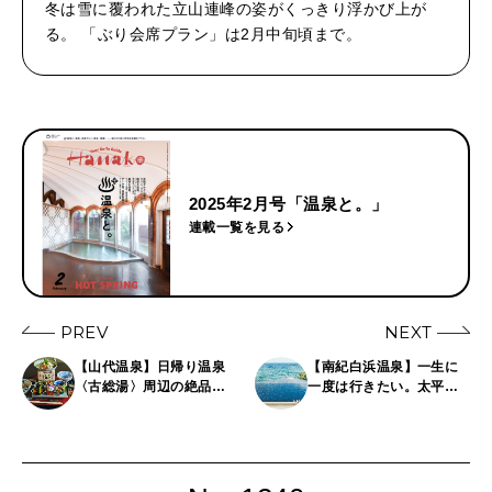
冬は雪に覆われた立山連峰の姿がくっきり浮かび上が
る。 「ぶり会席プラン」は2月中旬頃まで。
2025年2月号「温泉と。」
連載一覧を見る
PREV
NEXT
【山代温泉】日帰り温泉
【南紀白浜温泉】一生に
〈古総湯〉周辺の絶品グ
一度は行きたい。太平洋
ルメスポット3選
が一望できる絶景温泉