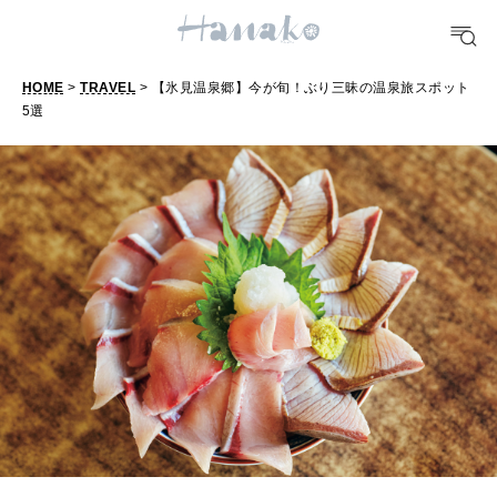
明日のわたし
[12星座別] Weekly Holoscope
HOME
>
TRAVEL
> 【氷見温泉郷】今が旬！ぶり三昧の温泉旅スポット
HEALTH
5選
[12星座別] Monthly Love Holoscope
【
自分にやさしく
氷
女神まり愛のタロットメッセージ
見
LEARN
算命学がわかる今月のあなた
温
知る、考える
泉
郷
MAMA
】
ママもいろいろ
今
が
SUSTAINABLE
旬
わたしができること
！