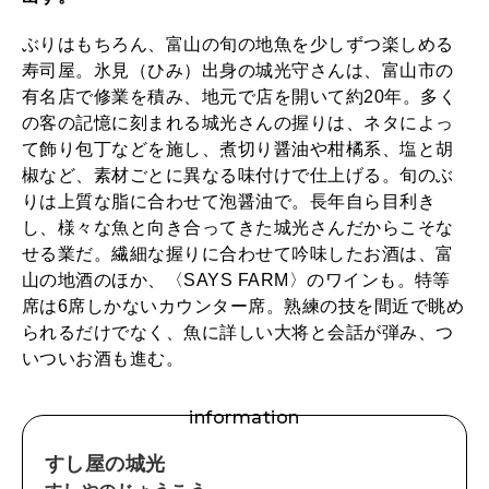
ぶりはもちろん、富山の旬の地魚を少しずつ楽しめる
寿司屋。氷見（ひみ）出身の城光守さんは、富山市の
有名店で修業を積み、地元で店を開いて約20年。多く
の客の記憶に刻まれる城光さんの握りは、ネタによっ
て飾り包丁などを施し、煮切り醤油や柑橘系、塩と胡
椒など、素材ごとに異なる味付けで仕上げる。旬のぶ
りは上質な脂に合わせて泡醤油で。長年自ら目利き
し、様々な魚と向き合ってきた城光さんだからこそな
せる業だ。繊細な握りに合わせて吟味したお酒は、富
山の地酒のほか、〈SAYS FARM〉のワインも。特等
席は6席しかないカウンター席。熟練の技を間近で眺め
られるだけでなく、魚に詳しい大将と会話が弾み、つ
いついお酒も進む。
information
すし屋の城光