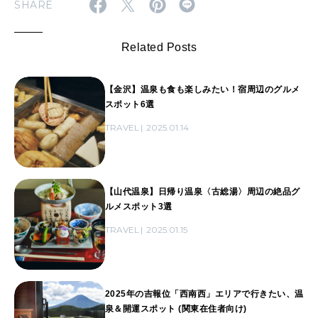
SHARE
Related Posts
【金沢】温泉も食も楽しみたい！宿周辺のグルメ
スポット6選
TRAVEL
2025.01.14
【山代温泉】日帰り温泉〈古総湯〉周辺の絶品グ
ルメスポット3選
TRAVEL
2025.01.15
2025年の吉報位「西南西」エリアで行きたい、温
泉＆開運スポット (関東在住者向け)