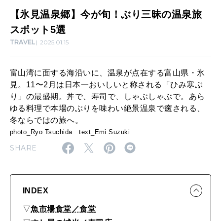
ぶ
【氷見温泉郷】今が旬！ぶり三昧の温泉旅
CULTURE
り
スポット5選
自分を耕す
TRAVEL
2025.01.15
三
昧
WORK&MONEY
富山湾に面する海沿いに、温泉が点在する富山県・氷
の
いい人生って？
見。11〜2月は日本一おいしいと称される「ひみ寒ぶ
温
り」の最盛期。丼で、寿司で、しゃぶしゃぶで。あら
ゆる料理で本場のぶりを味わい絶景温泉で癒される、
泉
冬ならではの旅へ。
MAGAZINE
旅
特集
photo_Ryo Tsuchida text_Emi Suzuki
ス
SHARE
2026年9月号「北海道 おいしく遊ぶ、夏のご褒美旅。」
ポ
ッ
2026年8月号『お茶の時間です。』
ト
INDEX
MAGAZINE
MOOK
2026年7月号「鎌倉 ローカルが 教えてくれた 本当の歩き方。」
5
▽
魚市場食堂／食堂