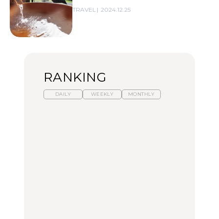
TRAVEL
2024.12.25
RANKING
DAILY
WEEKLY
MONTHLY
暑いから食べたくなる。
【東京近郊】日帰りひと
「来たぞ、トイトレ」|
わざわざ行きたいラーメ
り旅スポット5選｜館
弘中綾香の「純度
ン13選｜プロが選ぶベス
山、前橋、日光など
100%」～第141回～
ト3、大井町の人気店、
ご当地ラーメン
TRAVEL
LEARN
FOOD
No.1259『北海道 おいし
No.1259『北海道 おいし
【あんこ】一度は食べた
く遊ぶ、夏のご褒美
く遊ぶ、夏のご褒美
い名店13選｜どら焼き・
旅。』
旅。』
おはぎほか