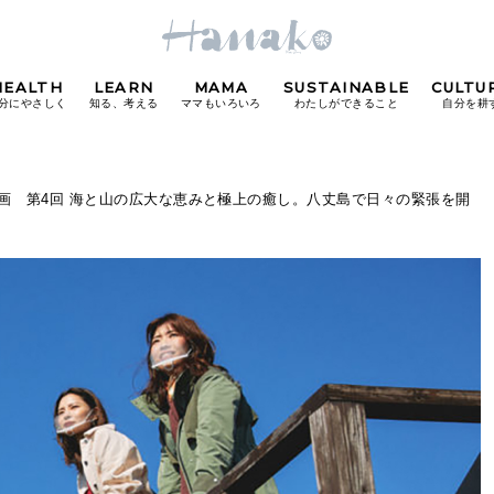
HEALTH
LEARN
MAMA
SUSTAINABLE
CULTU
分にやさしく
知る、考える
ママもいろいろ
わたしができること
自分を耕
POPULAR TAGS
特別企画 第4回 海と山の広大な恵みと極上の癒し。八丈島で日々の緊張を開
#カフェ
#朝ごはん
#開運
#東京駅
#銀座
#
り
FOLLOW US!