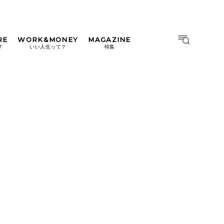
RE
WORK&MONEY
MAGAZINE
MAGAZINE
MOOK
す
いい人生って？
特集
2026年9月号「北海道 おいし
く遊ぶ、夏のご褒美旅。」
2026年8月号『お茶の時間で
す。』
日本橋
#中目黒
#吉祥寺
#横浜
2026年7月号「鎌倉 ローカル
が 教えてくれた 本当の歩き
方。」
2026年6月号「大銀座 トレン
ドが生まれる 新しい一流店
へ。」
2026年5月号「“大好き”に出
会いに。韓国」
2026年4月号「未来をつくる、