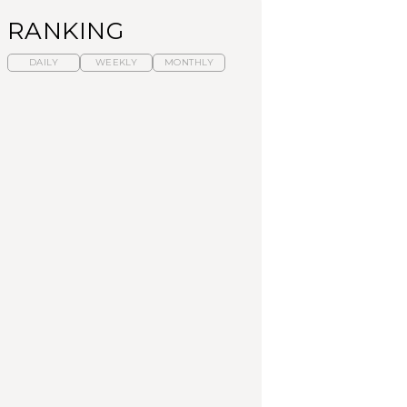
RANKING
DAILY
WEEKLY
MONTHLY
【福島】わざわざ食べ
暑いから食べたくな
「来たぞ、トイトレ」|
に行きたいご当地グル
る。わざわざ行きたい
弘中綾香の「純度
メ23選｜ラーメン、餃
ラーメン13選｜プロが
100%」～第141回～
子、そばほか
選ぶベスト3、大井町の
人気店、ご当地ラーメ
FOOD
LEARN
FOOD
ン
【東京近郊】日帰りひ
【東京近郊】日帰りひ
【あんこ】一度は食べ
とり旅スポット5選｜館
とり旅スポット5選｜館
たい名店13選｜どら焼
山、前橋、日光など
山、前橋、日光など
き・おはぎほか
TRAVEL
TRAVEL
FOOD
【福島】わざわざ食べ
「来たぞ、トイトレ」|
「来たぞ、トイトレ」|
に行きたいご当地グル
弘中綾香の「純度
弘中綾香の「純度
メ23選｜ラーメン、餃
100%」～第141回～
100%」～第141回～
子、そばほか