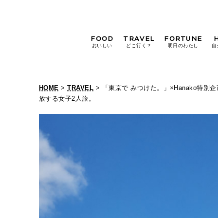
FOOD
TRAVEL
FORTUNE
おいしい
どこ行く？
明日のわたし
自
[12星座別] Weekly
Holoscope
HOME
>
TRAVEL
> 「東京で みつけた。」×Hanako
[12星座別] Monthly
放する女子2人旅。
Holoscope
#手土産
#シュークリーム
#パン
女神まり愛の
タロットメッセージ
#京都
[算命学] 星読みハナコの月巡