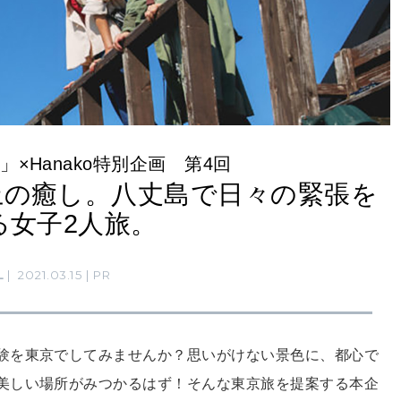
×Hanako特別企画 第4回
上の癒し。八丈島で日々の緊張を
る女子2人旅。
L
2021.03.15
PR
験を東京でしてみませんか？思いがけない景色に、都心で
美しい場所がみつかるはず！そんな東京旅を提案する本企