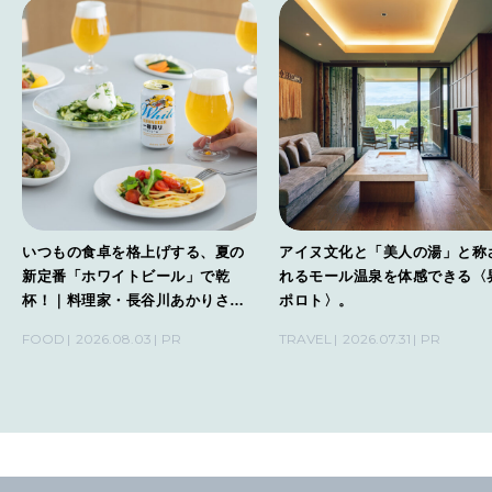
CULTURE
自分を耕す
WORK&MONEY
いい人生って？
いつもの食卓を格上げする、夏の
アイヌ文化と「美人の湯」と称
MAGAZINE
新定番「ホワイトビール」で乾
れるモール温泉を体感できる〈
特集
杯！｜料理家・長谷川あかりさん
ポロト〉。
の気取らないおもてなし。
2026年9月号「北海道 おいしく遊ぶ、夏のご褒美旅。」
FOOD
2026.08.03
PR
TRAVEL
2026.07.31
PR
2026年8月号『お茶の時間です。』
MAGAZINE
MOOK
2026年7月号「鎌倉 ローカルが 教えてくれた 本当の歩き方。」