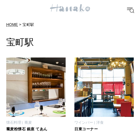
POPULAR TAGS
HOME
> 宝町駅
#手土産
#シュークリーム
#パン
#カフェ
#朝ごはん
#開運
宝町駅
10 CATEGORIES
FOOD
おいしい
TRAVEL
どこ行く？
懐石料理
蕎麦
ワインバー
洋食
蕎麦粉懐石 銀座 てあん
日東コーナー
FORTUNE