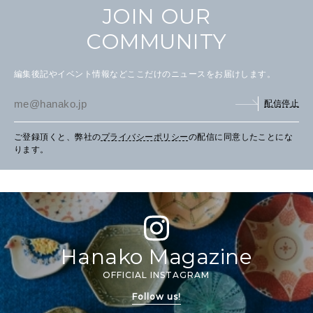
2026年6月号「大銀座 トレンドが生まれる 新しい一流店へ。」
JOIN OUR
FOLLOW US!
COMMUNITY
2026年5月号「“大好き”に出会いに。韓国」
2026年4月号「未来をつくる、学びの教科書。」
編集後記やイベント情報などここだけのニュースをお届けします。
2026年3月号「スイーツ予想図 2026」
配信停止
2026年2月号「良運を掴む 新・開運術。」
ご登録頂くと、弊社の
プライバシーポリシー
の配信に同意したことにな
ります。
2026年1月号「猫がいれば、幸せ」
2025年12月号「お酒の新常識。」
Hanako Magazine
OFFICIAL INSTAGRAM
Follow us!