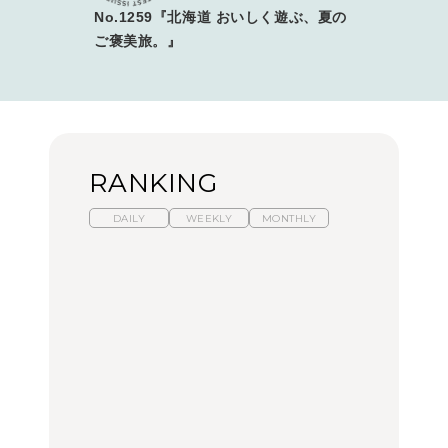
No.1259『北海道 おいしく遊ぶ、夏の
ご褒美旅。』
RANKING
DAILY
WEEKLY
MONTHLY
暑いから食べたくなる。
【東京近郊】日帰りひと
「来たぞ、トイトレ」|
わざわざ行きたいラーメ
り旅スポット5選｜館
弘中綾香の「純度
ン13選｜プロが選ぶベス
山、前橋、日光など
100%」～第141回～
ト3、大井町の人気店、
ご当地ラーメン
TRAVEL
LEARN
FOOD
【福島】わざわざ食べに
【東京近郊】日帰りひと
【あんこ】一度は食べた
行きたいご当地グルメ23
り旅スポット5選｜館
い名店13選｜どら焼き・
選｜ラーメン、餃子、そ
山、前橋、日光など
おはぎほか