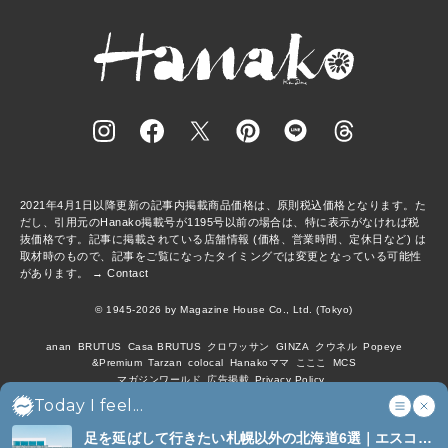
2021年4月1日以降更新の記事内掲載商品価格は、原則税込価格となります。た
だし、引用元のHanako掲載号が1195号以前の場合は、特に表示がなければ税
抜価格です。記事に掲載されている店舗情報 (価格、営業時間、定休日など) は
取材時のもので、記事をご覧になったタイミングでは変更となっている可能性
があります。 →
Contact
© 1945-2026 by Magazine House Co., Ltd. (Tokyo)
anan
BRUTUS
Casa BRUTUS
クロワッサン
GINZA
クウネル
Popeye
&Premium
Tarzan
colocal
Hanakoママ
こここ
MCS
マガジンワールド
広告掲載
Privacy Policy
Today I feel...
足を延ばして行きたい札幌以外の北海道6選｜エスコン