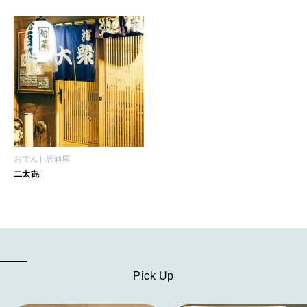
明日のわたし
[12星座別] Weekly Holoscope
HEALTH
[12星座別] Monthly Love Holoscope
自分にやさしく
女神まり愛のタロットメッセージ
LEARN
算命学がわかる今月のあなた
知る、考える
おでん
居酒屋
二太㐂
MAMA
ママもいろいろ
SUSTAINABLE
Pick Up
わたしができること