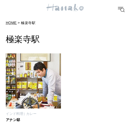
POPULAR TAGS
HOME
> 極楽寺駅
#手土産
#シュークリーム
#パン
#カフェ
#朝ごはん
#開運
極楽寺駅
10 CATEGORIES
FOOD
おいしい
TRAVEL
どこ行く？
インド料理
カレー
アナン邸