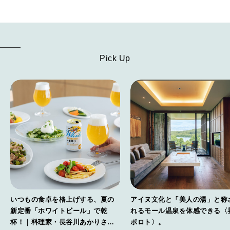
FORTUNE
明日のわたし
[12星座別] Weekly Holoscope
HEALTH
Pick Up
[12星座別] Monthly Love Holoscope
自分にやさしく
女神まり愛のタロットメッセージ
LEARN
算命学がわかる今月のあなた
知る、考える
MAMA
ママもいろいろ
いつもの食卓を格上げする、夏の
アイヌ文化と「美人の湯」と称
SUSTAINABLE
新定番「ホワイトビール」で乾
れるモール温泉を体感できる〈
わたしができること
杯！｜料理家・長谷川あかりさん
ポロト〉。