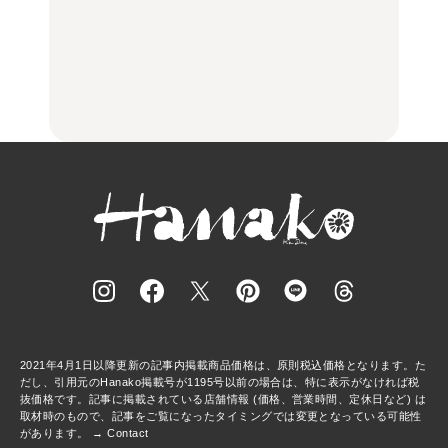
中目黒からひと駅の穴
いつもの食卓を格上げす
【2026年最新】横浜の絶
場。祐天寺の魅力10選｜
る、夏の新定番「ホワイ
品ランチ29選｜横浜駅周
グルメ、ショッピング、
トビール」で乾杯！｜料
辺、みなとみらい、横浜
古着ほか
理家・長谷川あかりさん
中華街、和食、洋食ほか
の気取らないおもてな
FOOD
FOOD | PR
FOOD
し。
2021年4月1日以降更新の記事内掲載商品価格は、原則税込価格となります。た
だし、引用元のHanako掲載号が1195号以前の場合は、特に表示がなければ税
抜価格です。記事に掲載されている店舗情報 (価格、営業時間、定休日など) は
取材時のもので、記事をご覧になったタイミングでは変更となっている可能性
があります。 →
Contact