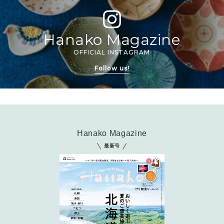
2026年6月号「大銀座 トレンドが生まれる 新しい一流店へ。」
FOLLOW US!
2026年5月号「“大好き”に出会いに。韓国」
Hanako Magazine
OFFICIAL INSTAGRAM
2026年4月号「未来をつくる、学びの教科書。」
Follow us!
2026年3月号「スイーツ予想図 2026」
2026年2月号「良運を掴む 新・開運術。」
2026年1月号「猫がいれば、幸せ」
Hanako Magazine
最新号
2025年12月号「お酒の新常識。」