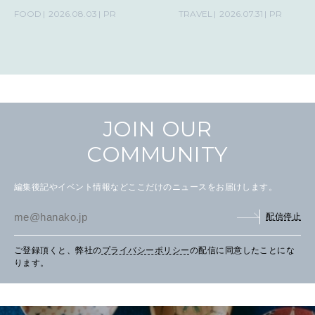
の気取らないおもてなし。
FOOD
2026.08.03
PR
TRAVEL
2026.07.31
PR
CULTURE
自分を耕す
WORK&MONEY
JOIN OUR
いい人生って？
COMMUNITY
MAGAZINE
編集後記やイベント情報などここだけのニュースをお届けします。
特集
配信停止
2026年9月号「北海道 おいしく遊ぶ、夏のご褒美旅。」
ご登録頂くと、弊社の
プライバシーポリシー
の配信に同意したことにな
2026年8月号『お茶の時間です。』
ります。
MAGAZINE
MOOK
2026年7月号「鎌倉 ローカルが 教えてくれた 本当の歩き方。」