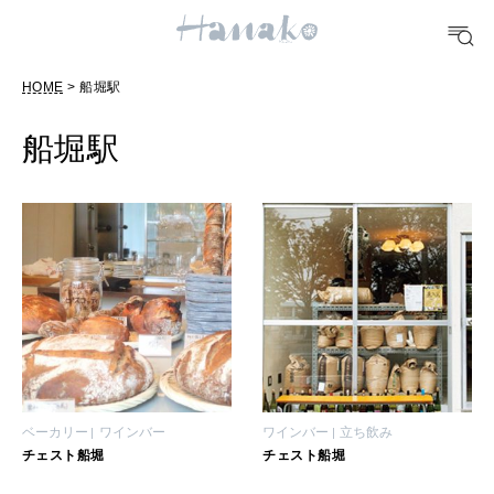
POPULAR TAGS
HOME
> 船堀駅
#手土産
#シュークリーム
#パン
#カフェ
#朝ごはん
#開運
船堀駅
10 CATEGORIES
FOOD
おいしい
TRAVEL
どこ行く？
ベーカリー
ワインバー
ワインバー
立ち飲み
チェスト船堀
チェスト船堀