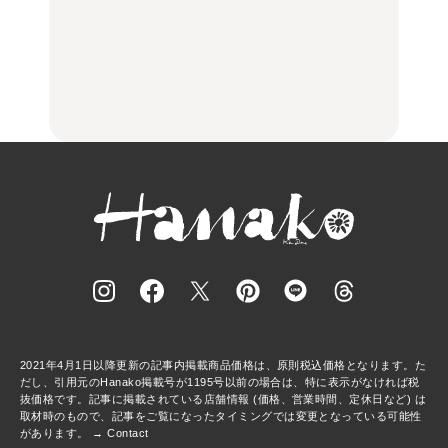
中目黒からひと駅の穴
いつもの食卓を格上げす
【2026年最新】横浜の絶
場。祐天寺の魅力10選｜
る、夏の新定番「ホワイ
品ランチ29選｜横浜駅周
グルメ、ショッピング、
トビール」で乾杯！｜料
辺、みなとみらい、横浜
古着ほか
理家・長谷川あかりさん
中華街、和食、洋食ほか
の気取らないおもてな
FOOD
FOOD | PR
FOOD
し。
2021年4月1日以降更新の記事内掲載商品価格は、原則税込価格となります。た
だし、引用元のHanako掲載号が1195号以前の場合は、特に表示がなければ税
抜価格です。記事に掲載されている店舗情報 (価格、営業時間、定休日など) は
取材時のもので、記事をご覧になったタイミングでは変更となっている可能性
があります。 →
Contact