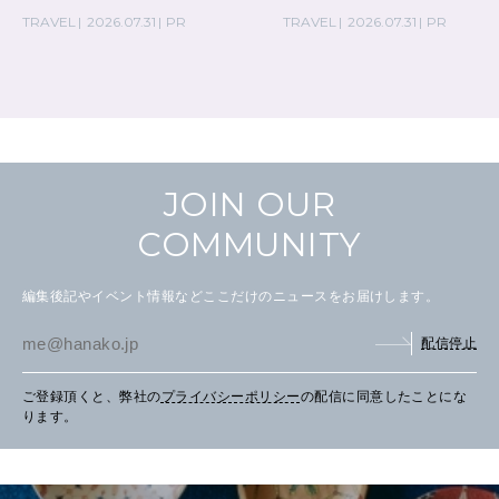
TRAVEL
2026.07.31
PR
TRAVEL
2026.07.31
PR
CULTURE
自分を耕す
WORK&MONEY
JOIN OUR
いい人生って？
COMMUNITY
MAGAZINE
編集後記やイベント情報などここだけのニュースをお届けします。
特集
配信停止
2026年9月号「北海道 おいしく遊ぶ、夏のご褒美旅。」
ご登録頂くと、弊社の
プライバシーポリシー
の配信に同意したことにな
2026年8月号『お茶の時間です。』
ります。
MAGAZINE
MOOK
2026年7月号「鎌倉 ローカルが 教えてくれた 本当の歩き方。」