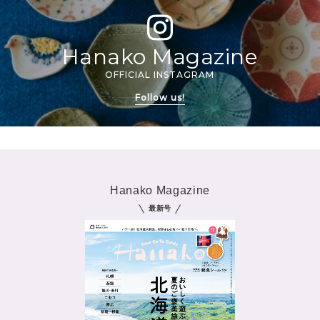
2026年6月号「大銀座 トレンドが生まれる 新しい一流店へ。」
FOLLOW US!
2026年5月号「“大好き”に出会いに。韓国」
Hanako Magazine
OFFICIAL INSTAGRAM
2026年4月号「未来をつくる、学びの教科書。」
Follow us!
2026年3月号「スイーツ予想図 2026」
2026年2月号「良運を掴む 新・開運術。」
2026年1月号「猫がいれば、幸せ」
Hanako Magazine
最新号
2025年12月号「お酒の新常識。」