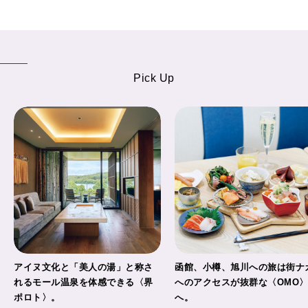
FORTUNE
明日のわたし
[12星座別] Weekly Holoscope
HEALTH
Pick Up
[12星座別] Monthly Love Holoscope
自分にやさしく
女神まり愛のタロットメッセージ
LEARN
算命学がわかる今月のあなた
知る、考える
MAMA
ママもいろいろ
アイヌ文化と「美人の湯」と称さ
函館、小樽、旭川への旅は街ナ
SUSTAINABLE
れるモール温泉を体感できる〈界
へのアクセスが抜群な〈OMO
わたしができること
ポロト〉。
へ。