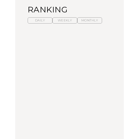
RANKING
DAILY
WEEKLY
MONTHLY
暑いから食べたくなる。
【東京近郊】日帰りひと
「来たぞ、トイトレ」|
わざわざ行きたいラーメ
り旅スポット5選｜館
弘中綾香の「純度
ン13選｜プロが選ぶベス
山、前橋、日光など
100%」～第141回～
ト3、大井町の人気店、
ご当地ラーメン
TRAVEL
LEARN
FOOD
No.1259『北海道 おいし
No.1259『北海道 おいし
【あんこ】一度は食べた
く遊ぶ、夏のご褒美
く遊ぶ、夏のご褒美
い名店13選｜どら焼き・
旅。』
旅。』
おはぎほか
FOOD
いつもの食卓を格上げす
【東京近郊】日帰りひと
「来たぞ、トイトレ」|
る、夏の新定番「ホワイ
り旅スポット5選｜館
弘中綾香の「純度
トビール」で乾杯！｜料
山、前橋、日光など
100%」～第141回～
理家・長谷川あかりさん
の気取らないおもてな