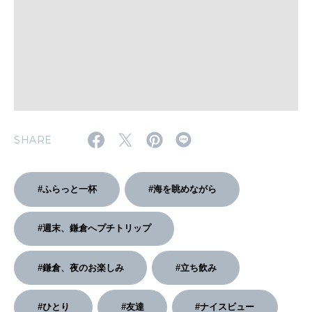
2026年4月号「未来をつくる、学びの教科書。」
2026年3月号「スイーツ予想図 2026」
2026年2月号「良運を掴む 新・開運術。」
2026年1月号「猫がいれば、幸せ」
SHARE
2025年12月号「お酒の新常識。」
#ふらっと一杯
#海を眺めながら
#週末、鎌倉へプチトリップ
#鎌倉、夜のお楽しみ
#立ち飲み
#ひとり
#友達
#ナイスビュー