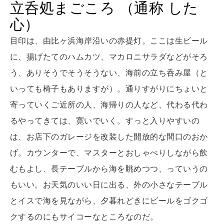
立呑処まごころ （通称 した
[12星座別] Monthly Love Holoscope
自分にやさしく
心）
女神まり愛のタロットメッセージ
目印は、由比ヶ浜海岸沿いの赤提灯。ここは生ビール
LEARN
算命学がわかる今月のあなた
に、揚げたてのハムカツ、マカロニサラダなどがそろ
知る、考える
う、ありそうでそうそうない、海前の立ち呑み屋（と
いっても椅子もありますが）。通りすがりにちょいと
MAMA
寄っていくご近所の人、海帰りの人など、代わる代わ
ママもいろいろ
るやってきては、寛いでいく。すっと入りやすいの
は、お店下のガレージを改装した開放的な間口のおか
SUSTAINABLE
げ。カウンターで、マスターとおしゃべりしながら飲
わたしができること
むもよし、長テーブルから海を眺めつつ、っていうの
もいい。お天気のいい日に出る、外の小さなテーブル
CULTURE
とイスで海を見ながら、夕暮れどきにビールをゴクゴ
自分を耕す
クするのにもサイコーなところなのだ。