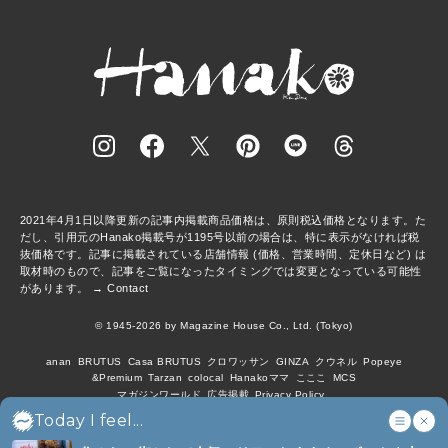
2021年4月1日以降更新の記事内掲載商品価格は、原則税込価格となります。た
だし、引用元のHanako掲載号が1195号以前の場合は、特に表示がなければ税
抜価格です。記事に掲載されている店舗情報 (価格、営業時間、定休日など) は
取材時のもので、記事をご覧になったタイミングでは変更となっている可能性
があります。 →
Contact
© 1945-2026 by Magazine House Co., Ltd. (Tokyo)
anan
BRUTUS
Casa BRUTUS
クロワッサン
GINZA
クウネル
Popeye
&Premium
Tarzan
colocal
Hanakoママ
こここ
MCS
マガジンワールド
広告掲載
Privacy Policy
Today I feel...