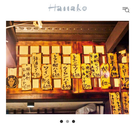
#手土産
#シュークリーム
#パン
#カフェ
#朝ごはん
#開運
10 CATEGORIES
FOOD
おいしい
TRAVEL
どこ行く？
FORTUNE
明日のわたし
[12星座別] Weekly Holoscope
HEALTH