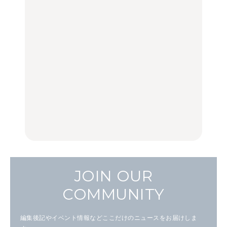
FOOD | PR
TRAVEL
LEARN
し。
【2026年最新】横浜の絶
「来たぞ、トイトレ」|
No.1259『北海道 おいし
品ランチ29選｜横浜駅周
弘中綾香の「純度
く遊ぶ、夏のご褒美
辺、みなとみらい、横浜
100%」～第141回～
旅。』
中華街、和食、洋食ほか
LEARN
FOOD
中目黒からひと駅の穴
いつもの食卓を格上げす
【2026年最新】横浜の絶
場。祐天寺の魅力10選｜
る、夏の新定番「ホワイ
品ランチ29選｜横浜駅周
グルメ、ショッピング、
トビール」で乾杯！｜料
辺、みなとみらい、横浜
古着ほか
理家・長谷川あかりさん
中華街、和食、洋食ほか
の気取らないおもてな
FOOD
FOOD | PR
FOOD
し。
JOIN OUR
COMMUNITY
編集後記やイベント情報などここだけのニュースをお届けしま