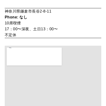
神奈川県鎌倉市長谷2-8-11
WORK&MONEY
いい人生って？
Phone: なし
10席
喫煙
17：00〜深夜、土日13：00〜
不定休
MAGAZINE
特集
2026年9月号「北海道 おいしく遊ぶ、夏のご褒美旅。」
2026年8月号『お茶の時間です。』
MAGAZINE
MOOK
2026年7月号「鎌倉 ローカルが 教えてくれた 本当の歩き方。」
2026年6月号「大銀座 トレンドが生まれる 新しい一流店へ。」
FOLLOW US!
2026年5月号「“大好き”に出会いに。韓国」