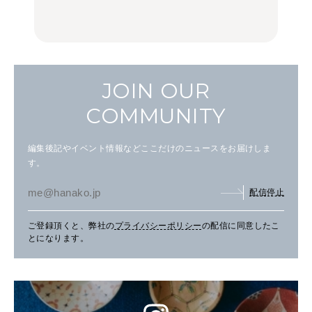
の気取らないおもてな
FOOD
FOOD | PR
FOOD
し。
JOIN OUR
COMMUNITY
編集後記やイベント情報などここだけのニュースをお届けしま
す。
配信停止
ご登録頂くと、弊社の
プライバシーポリシー
の配信に同意したこ
とになります。