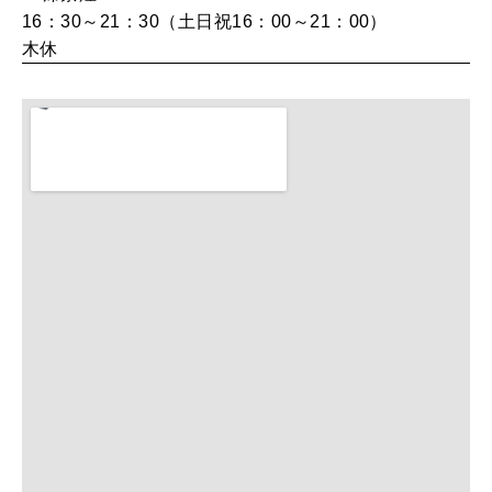
16：30～21：30（土日祝16：00～21：00）
木休
WORK&MONEY
いい人生って？
MAGAZINE
特集
2026年9月号「北海道 おいしく遊ぶ、夏のご褒美旅。」
2026年8月号『お茶の時間です。』
MAGAZINE
MOOK
2026年7月号「鎌倉 ローカルが 教えてくれた 本当の歩き方。」
2026年6月号「大銀座 トレンドが生まれる 新しい一流店へ。」
FOLLOW US!
2026年5月号「“大好き”に出会いに。韓国」