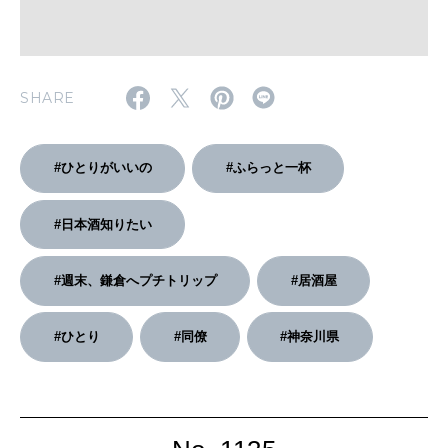
2026年4月号「未来をつくる、学びの教科書。」
2026年3月号「スイーツ予想図 2026」
SHARE
2026年2月号「良運を掴む 新・開運術。」
2026年1月号「猫がいれば、幸せ」
#ひとりがいいの
#ふらっと一杯
2025年12月号「お酒の新常識。」
#日本酒知りたい
#週末、鎌倉へプチトリップ
#居酒屋
#ひとり
#同僚
#神奈川県