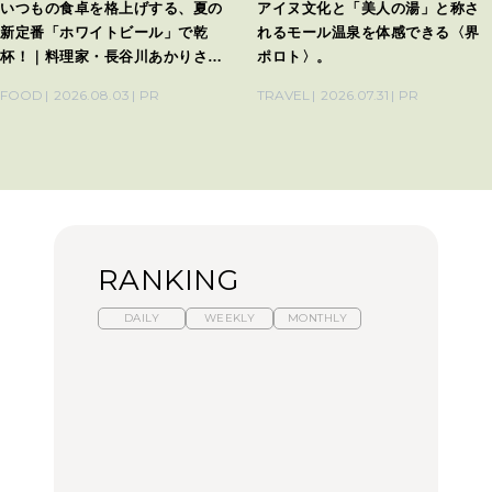
いつもの食卓を格上げする、夏の
アイヌ文化と「美人の湯」と称さ
新定番「ホワイトビール」で乾
れるモール温泉を体感できる〈界
杯！｜料理家・長谷川あかりさん
ポロト〉。
の気取らないおもてなし。
FOOD
2026.08.03
PR
TRAVEL
2026.07.31
PR
RANKING
DAILY
WEEKLY
MONTHLY
【福島】わざわざ食べに
暑いから食べたくなる。
「来たぞ、トイトレ」|
行きたいご当地グルメ23
わざわざ行きたいラーメ
弘中綾香の「純度
選｜ラーメン、餃子、そ
ン13選｜プロが選ぶベス
100%」～第141回～
ばほか
ト3、大井町の人気店、
ご当地ラーメン
FOOD
LEARN
FOOD