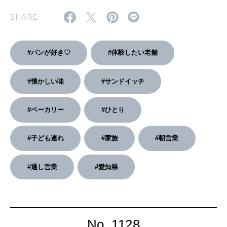
2026年4月号「未来をつくる、学びの教科書。」
SHARE
2026年3月号「スイーツ予想図 2026」
#パンが好き♡
#体験したい老舗
2026年2月号「良運を掴む 新・開運術。」
#懐かしい味
#サンドイッチ
2026年1月号「猫がいれば、幸せ」
2025年12月号「お酒の新常識。」
#ベーカリー
#ひとり
#子ども連れ
#家族
#朝営業
#通し営業
#愛知県
No. 1128