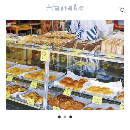
#手土産
#シュークリーム
#パン
#カフェ
#朝ごはん
#開運
10 CATEGORIES
FOOD
おいしい
TRAVEL
どこ行く？
FORTUNE
明日のわたし
[12星座別] Weekly Holoscope