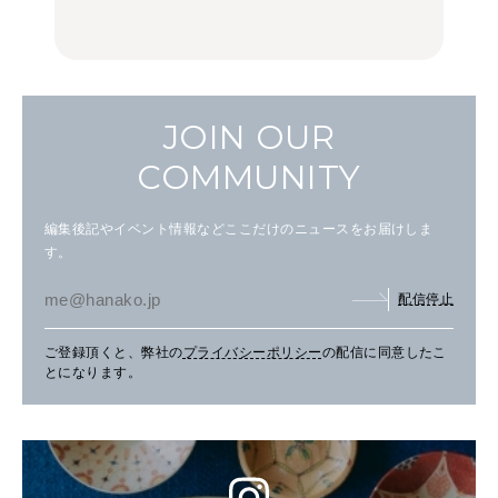
FOOD
FOOD | PR
FOOD
し。
JOIN OUR
COMMUNITY
編集後記やイベント情報などここだけのニュースをお届けしま
す。
配信停止
ご登録頂くと、弊社の
プライバシーポリシー
の配信に同意したこ
とになります。