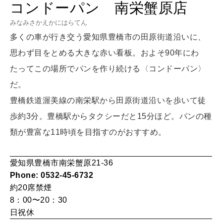
HEALTH
コンドーパン 南栄蟹原店
[12星座別] Monthly Love Holoscope
自分にやさしく
みなみさかえかにはらてん
女神まり愛のタロットメッセージ
多くの車が行き交う愛知県豊橋市の田原街道沿いに、
思わず目をとめる大きな赤い看板。およそ90年にわ
LEARN
算命学がわかる今月のあなた
知る、考える
たってこの場所でパンを作り続ける〈コンドーパン〉
だ。
豊橋鉄道渥美線の南栄駅から田原街道沿いを歩いて徒
MAMA
ママもいろいろ
歩約3分。豊橋駅からタクシーだと15分ほど。パンの種
類が豊富な11時頃を目指すのがおすすめ。
SUSTAINABLE
愛知県豊橋市南栄蟹原21-36
わたしができること
Phone: 0532-45-6732
約20席
禁煙
8：00〜20：30
CULTURE
日祝休
自分を耕す