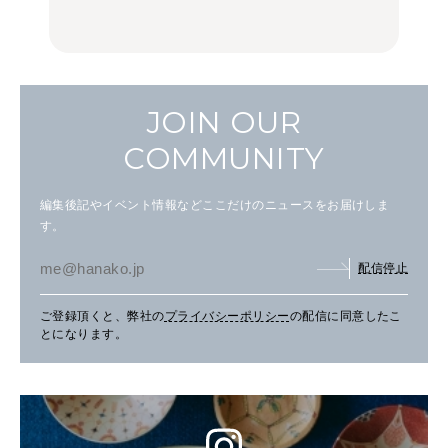
FOOD
FOOD | PR
FOOD
し。
JOIN OUR
COMMUNITY
編集後記やイベント情報などここだけのニュースをお届けしま
す。
配信停止
ご登録頂くと、弊社の
プライバシーポリシー
の配信に同意したこ
とになります。