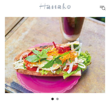
#手土産
#シュークリーム
#パン
#カフェ
#朝ごはん
#開運
10 CATEGORIES
FOOD
おいしい
TRAVEL
どこ行く？
FORTUNE
明日のわたし
[12星座別] Weekly Holoscope