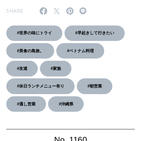
2026年4月号「未来をつくる、学びの教科書。」
SHARE
2026年3月号「スイーツ予想図 2026」
#世界の味にトライ
#早起きして行きたい
2026年2月号「良運を掴む 新・開運術。」
#美食の島旅。
#ベトナム料理
2026年1月号「猫がいれば、幸せ」
2025年12月号「お酒の新常識。」
#友達
#家族
#休日ランチメニュー有り
#朝営業
#通し営業
#沖縄県
No. 1160