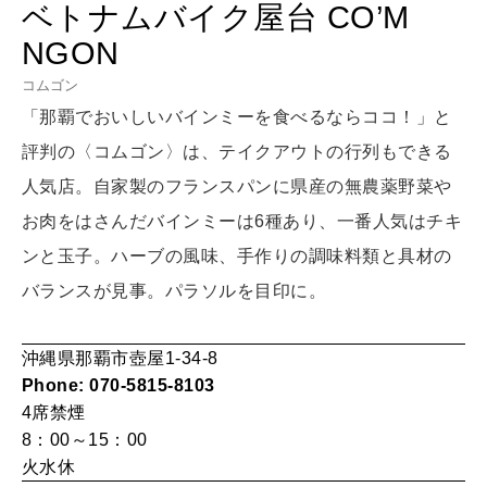
HEALTH
ベトナムバイク屋台 CO’M
[12星座別] Monthly Love Holoscope
自分にやさしく
NGON
女神まり愛のタロットメッセージ
コムゴン
「那覇でおいしいバインミーを食べるならココ！」と
LEARN
算命学がわかる今月のあなた
知る、考える
評判の〈コムゴン〉は、テイクアウトの行列もできる
人気店。自家製のフランスパンに県産の無農薬野菜や
お肉をはさんだバインミーは6種あり、一番人気はチキ
MAMA
ママもいろいろ
ンと玉子。ハーブの風味、手作りの調味料類と具材の
バランスが見事。パラソルを目印に。
SUSTAINABLE
沖縄県那覇市壺屋1-34-8
わたしができること
Phone: 070-5815-8103
4席
禁煙
8：00～15：00
CULTURE
火水休
自分を耕す