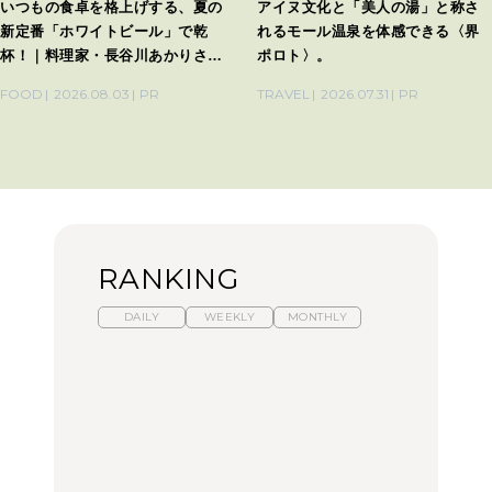
いつもの食卓を格上げする、夏の
アイヌ文化と「美人の湯」と称さ
新定番「ホワイトビール」で乾
れるモール温泉を体感できる〈界
杯！｜料理家・長谷川あかりさん
ポロト〉。
の気取らないおもてなし。
FOOD
2026.08.03
PR
TRAVEL
2026.07.31
PR
RANKING
DAILY
WEEKLY
MONTHLY
【福島】わざわざ食べに
暑いから食べたくなる。
「来たぞ、トイトレ」|
行きたいご当地グルメ23
わざわざ行きたいラーメ
弘中綾香の「純度
選｜ラーメン、餃子、そ
ン13選｜プロが選ぶベス
100%」～第141回～
ばほか
ト3、大井町の人気店、
ご当地ラーメン
FOOD
LEARN
FOOD