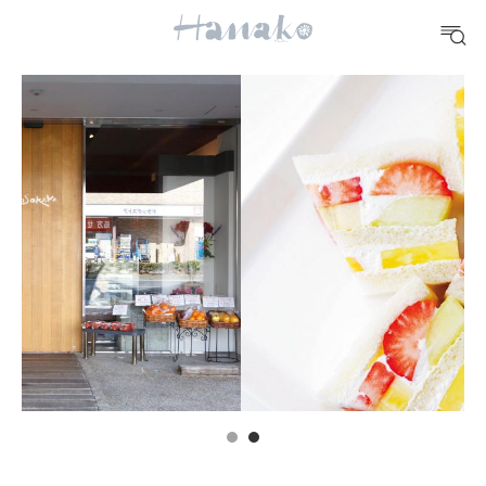
10 CATEGORIES
FOOD
おいしい
TRAVEL
どこ行く？
FORTUNE
明日のわたし
[12星座別] Weekly Holoscope
HEALTH
[12星座別] Monthly Love Holoscope