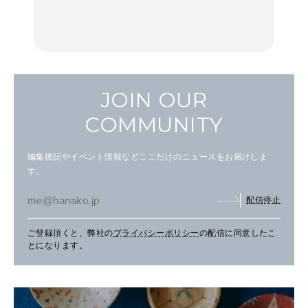
FOOD
FOOD
JOIN OUR
COMMUNITY
編集後記やイベント情報などここだけのニュースをお届けしま
す。
配信停止
ご登録頂くと、弊社の
プライバシーポリシー
の配信に同意したこ
とになります。