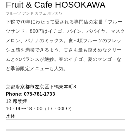
自分にやさしく
Fruit & Cafe HOSOKAWA
フルーツ アンド カフェ ホソカワ
女神まり愛のタロットメッセージ
下鴨で70年にわたって愛される専門店の定番「フルー
LEARN
算命学がわかる今月のあなた
ツサンド」800円はイチゴ、パイン、パパイヤ、マスク
知る、考える
メロン、バナナのミックス。食べ頃フルーツのフレッ
シュ感を満喫できるよう、甘さも量も控えめなクリー
MAMA
ムとのバランスが絶妙。春のイチゴ、夏のマンゴーな
ママもいろいろ
ど季節限定メニューも人気。
SUSTAINABLE
京都府京都市左京区下鴨東本町8
わたしができること
Phone: 075-781-1733
12 席
禁煙
10：00〜18：00（17：00LO）
CULTURE
水休
自分を耕す