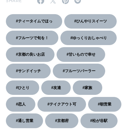
SHARE
2026年3月号「スイーツ予想図 2026」
#ティータイムでほっ
#ひんやりスイーツ
2026年2月号「良運を掴む 新・開運術。」
#フルーツで旬を！
#ゆっくりおしゃべり
2026年1月号「猫がいれば、幸せ」
#京都の良いお店
#甘いもので幸せ
2025年12月号「お酒の新常識。」
#サンドイッチ
#フルーツパーラー
#ひとり
#友達
#家族
#恋人
#テイクアウト可
#朝営業
#通し営業
#京都府
#松が谷駅