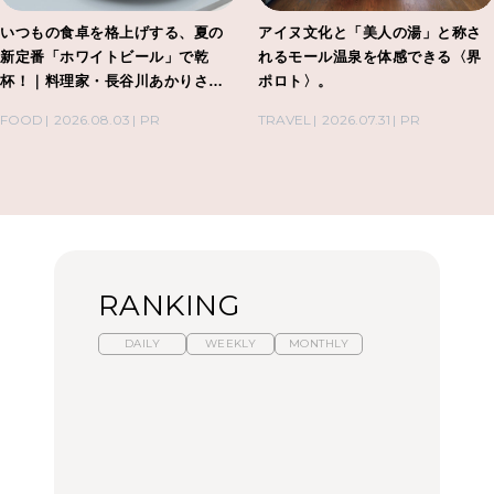
いつもの食卓を格上げする、夏の
アイヌ文化と「美人の湯」と称さ
新定番「ホワイトビール」で乾
れるモール温泉を体感できる〈界
杯！｜料理家・長谷川あかりさん
ポロト〉。
の気取らないおもてなし。
FOOD
2026.08.03
PR
TRAVEL
2026.07.31
PR
RANKING
DAILY
WEEKLY
MONTHLY
暑いから食べたくなる。
【東京近郊】日帰りひと
「来たぞ、トイトレ」|
わざわざ行きたいラーメ
り旅スポット5選｜館
弘中綾香の「純度
ン13選｜プロが選ぶベス
山、前橋、日光など
100%」～第141回～
ト3、大井町の人気店、
ご当地ラーメン