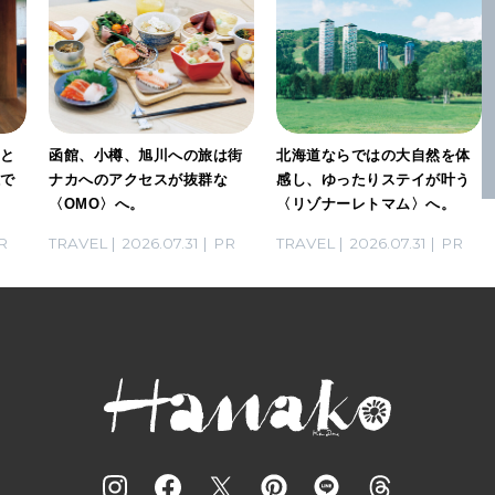
」と
函館、小樽、旭川への旅は街
北海道ならではの大自然を体
感で
ナカへのアクセスが抜群な
感し、ゆったりステイが叶う
〈OMO〉へ。
〈リゾナーレトマム〉へ。
R
TRAVEL
2026.07.31
PR
TRAVEL
2026.07.31
PR