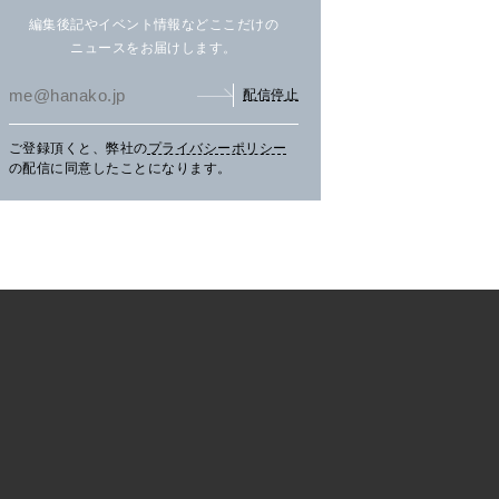
編集後記やイベント情報などここだけの
ニュースをお届けします。
配信停止
ご登録頂くと、弊社の
プライバシーポリシー
まだ見ぬ夏景色に会いにニセ
文筆家・甲斐みのりさんが行
アイ
の配信に同意したことになります。
コへ。
く花咲線の旅。
畔の
TRAVEL
2026.07.30
PR
TRAVEL
2026.07.30
PR
LE