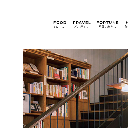
FOOD
TRAVEL
FORTUNE
おいしい
どこ行く？
明日のわたし
自
[12星座別] Weekly
Holoscope
[12星座別] Monthly
Holoscope
#手土産
#シュークリーム
#パン
女神まり愛の
タロットメッセージ
#京都
[算命学] 星読みハナコの月巡