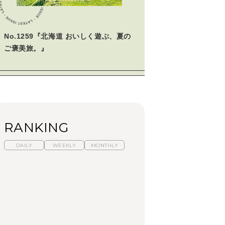
No.1259『北海道 おいしく遊ぶ、夏の
ご褒美旅。』
RANKING
DAILY
WEEKLY
MONTHLY
暑いから食べたくな
【東京近郊】日帰りひ
「来たぞ、トイトレ」|
る。わざわざ行きたい
とり旅スポット5選｜館
弘中綾香の「純度
ラーメン13選｜プロが
山、前橋、日光など
100%」～第141回～
選ぶベスト3、大井町の
人気店、ご当地ラーメ
TRAVEL
LEARN
FOOD
ン