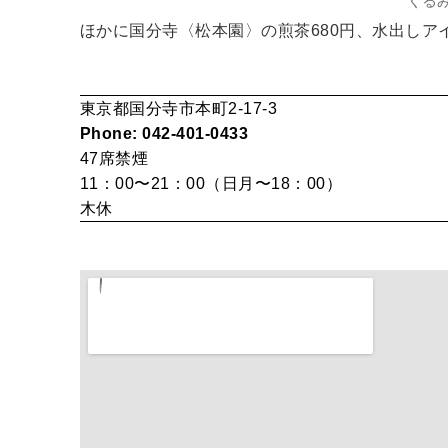
くる
ほかに国分寺〈松本園〉の煎茶680円、水出しアイ
東京都国分寺市本町2-17-3
Phone: 042-401-0433
47席
禁煙
11：00〜21：00（日月〜18：00）
木休