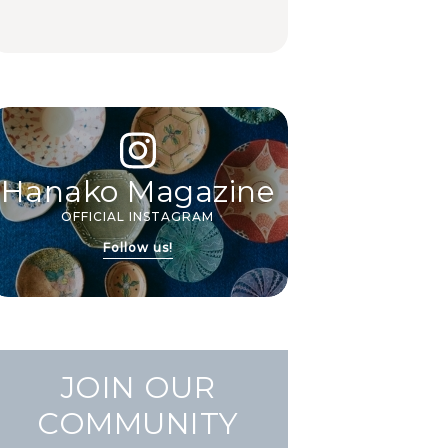
FOOD
FOOD | PR
FOOD
いおもてなし。
Hanako Magazine
OFFICIAL INSTAGRAM
Follow us!
JOIN OUR
COMMUNITY