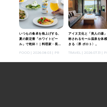
ホワイト
いつもの食卓を格上げする、
アイヌ文化と「美人の湯
。料理
夏の新定番「ホワイトビー
称されるモール温泉を体
ん考案の
ル」で乾杯！｜料理家・長谷
きる〈界 ポロト〉。
川あかりさんの気取らないお
03
PR
FOOD
2026.08.03
PR
TRAVEL
2026.07.31
P
もてなし。