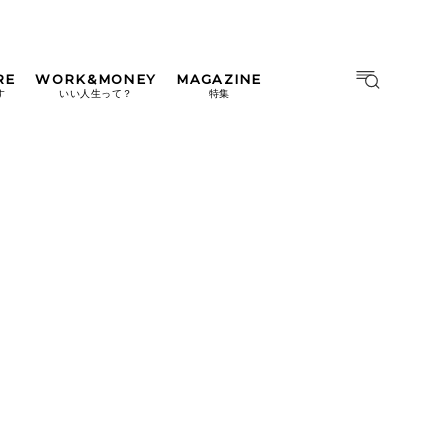
RE
WORK&MONEY
MAGAZINE
MAGAZINE
MOOK
す
いい人生って？
特集
2026年9月号「北海道 おいし
く遊ぶ、夏のご褒美旅。」
2026年8月号『お茶の時間で
す。』
日本橋
#中目黒
#吉祥寺
#横浜
2026年7月号「鎌倉 ローカル
が 教えてくれた 本当の歩き
方。」
2026年6月号「大銀座 トレン
ドが生まれる 新しい一流店
へ。」
2026年5月号「“大好き”に出
会いに。韓国」
2026年4月号「未来をつくる、