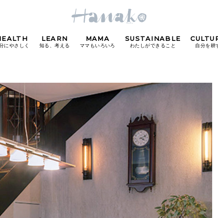
HEALTH
LEARN
MAMA
SUSTAINABLE
CULTU
分にやさしく
知る、考える
ママもいろいろ
わたしができること
自分を耕
POPULAR TAGS
#カフェ
#朝ごはん
#開運
#東京駅
#銀座
#
り
FOLLOW US!