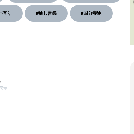
ー有り
#通し営業
#国分寺駅
。
発売号