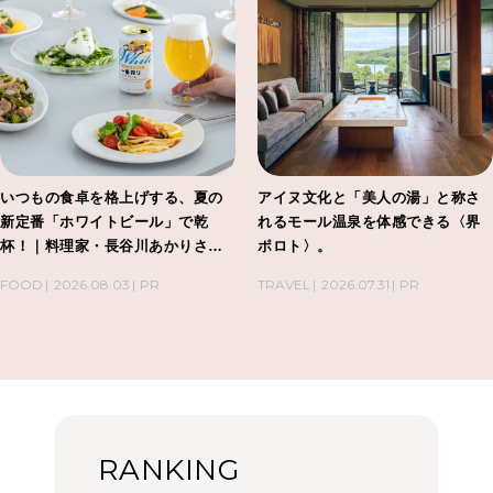
いつもの食卓を格上げする、夏の
アイヌ文化と「美人の湯」と称さ
新定番「ホワイトビール」で乾
れるモール温泉を体感できる〈界
杯！｜料理家・長谷川あかりさん
ポロト〉。
の気取らないおもてなし。
FOOD
2026.08.03
PR
TRAVEL
2026.07.31
PR
RANKING