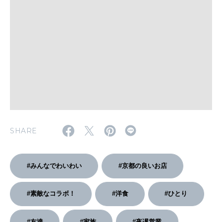
WORK&MONEY
いい人生って？
MAGAZINE
特集
2026年9月号「北海道 おいしく遊ぶ、夏のご褒美旅。」
SHARE
2026年8月号『お茶の時間です。』
MAGAZINE
MOOK
#みんなでわいわい
#京都の良いお店
2026年7月号「鎌倉 ローカルが 教えてくれた 本当の歩き方。」
2026年6月号「大銀座 トレンドが生まれる 新しい一流店へ。」
#素敵なコラボ！
#洋食
#ひとり
FOLLOW US!
2026年5月号「“大好き”に出会いに。韓国」
#友達
#家族
#夜遅営業