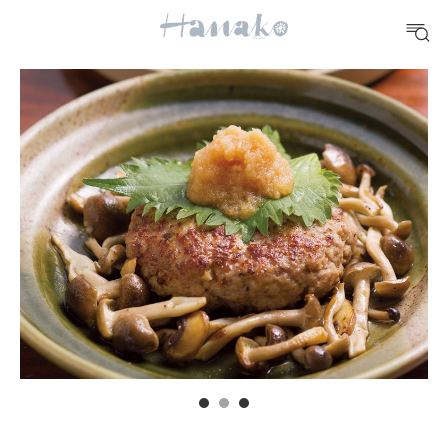
#手土産
#シュークリーム
#パン
#カフェ
#朝ごはん
#開運
10 CATEGORIES
FOOD
おいしい
TRAVEL
どこ行く？
FORTUNE
明日のわたし
[12星座別] Weekly Holoscope