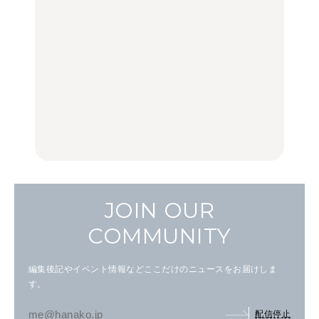
く遊ぶ、夏のご褒美
く遊ぶ、夏のご褒美
｜吉祥寺、西荻窪、代々
旅。』
旅。』
木上原、下北沢ほか
FOOD
いつもの食卓を格上げす
【2026年最新】横浜の絶
行列に並んででも食べる
る、夏の新定番「ホワイ
品ランチ29選｜横浜駅周
べし！喜多方ラーメンの
トビール」で乾杯！｜料
辺、みなとみらい、横浜
名店3選
理家・長谷川あかりさん
中華街、和食、洋食ほか
の気取らないおもてな
FOOD
FOOD | PR
FOOD
し。
JOIN OUR
COMMUNITY
編集後記やイベント情報などここだけのニュースをお届けしま
す。
配信停止