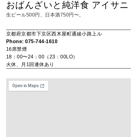
おばんざいと純洋食 アイサニ
HEALTH
[12星座別] Monthly Love Holoscope
自分にやさしく
生ビール500円、日本酒750円〜。
女神まり愛のタロットメッセージ
京都府京都市下京区西木屋町通綾小路上ル
LEARN
算命学がわかる今月のあなた
Phone: 075-744-1610
知る、考える
16席
禁煙
18：00〜24：00（23：00LO）
火休、月1回連休あり
MAMA
ママもいろいろ
SUSTAINABLE
わたしができること
CULTURE
自分を耕す