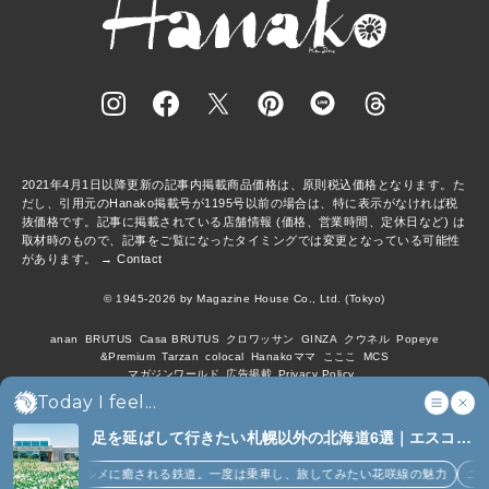
2021年4月1日以降更新の記事内掲載商品価格は、原則税込価格となります。た
だし、引用元のHanako掲載号が1195号以前の場合は、特に表示がなければ税
抜価格です。記事に掲載されている店舗情報 (価格、営業時間、定休日など) は
取材時のもので、記事をご覧になったタイミングでは変更となっている可能性
があります。 →
Contact
© 1945-2026 by Magazine House Co., Ltd. (Tokyo)
anan
BRUTUS
Casa BRUTUS
クロワッサン
GINZA
クウネル
Popeye
&Premium
Tarzan
colocal
Hanakoママ
こここ
MCS
マガジンワールド
広告掲載
Privacy Policy
Today I feel...
足を延ばして行きたい札幌以外の北海道6選｜エスコン
フィールド、花咲線、ニセコほか (6)
絶景とグルメに癒される鉄道。一度は乗車し、旅してみたい花咲線の魅力
ニセコ