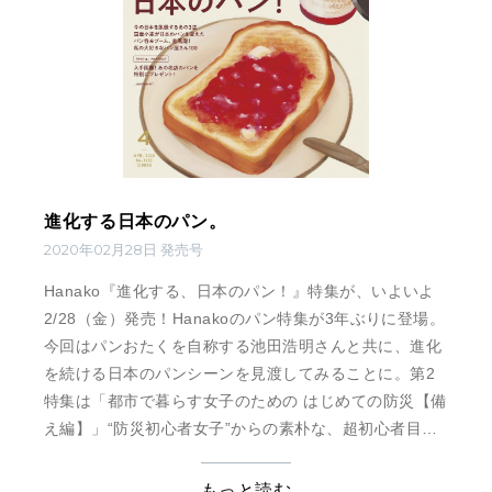
進化する日本のパン。
2020年02月28日 発売号
Hanako『進化する、日本のパン！』特集が、いよいよ
2/28（金）発売！Hanakoのパン特集が3年ぶりに登場。
今回はパンおたくを自称する池田浩明さんと共に、進化
を続ける日本のパンシーンを見渡してみることに。第2
特集は「都市で暮らす女子のための はじめての防災【備
え編】」 “防災初心者女子”からの素朴な、超初心者目線
の疑問を解決。これを読めば、今日から準備できること
が分かります！
もっと読む