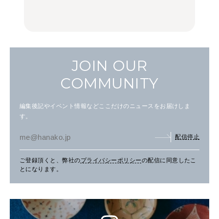
シピ。
FOOD | PR
FOOD | PR
FOOD
JOIN OUR
COMMUNITY
編集後記やイベント情報などここだけのニュースをお届けしま
す。
配信停止
ご登録頂くと、弊社の
プライバシーポリシー
の配信に同意したこ
とになります。