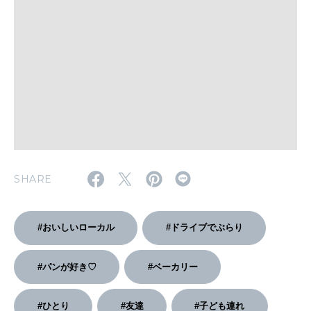
WORK&MONEY
いい人生って？
MAGAZINE
特集
2026年9月号「北海道 おいしく遊ぶ、夏のご褒美旅。」
SHARE
2026年8月号『お茶の時間です。』
MAGAZINE
MOOK
2026年7月号「鎌倉 ローカルが 教えてくれた 本当の歩き方。」
#おいしいローカル
#ドライブでぶらり
2026年6月号「大銀座 トレンドが生まれる 新しい一流店へ。」
#パンが好き♡
#ベーカリー
FOLLOW US!
2026年5月号「“大好き”に出会いに。韓国」
#ひとり
#友達
#子ども連れ