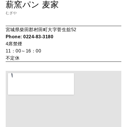
HEALTH
薪窯パン 麦家
[12星座別] Monthly Love Holoscope
自分にやさしく
むぎや
女神まり愛のタロットメッセージ
宮城県柴田郡村田町大字菅生舘52
LEARN
算命学がわかる今月のあなた
Phone: 0224-83-3180
知る、考える
4席
禁煙
11：00～16：00
不定休
MAMA
ママもいろいろ
SUSTAINABLE
わたしができること
CULTURE
自分を耕す