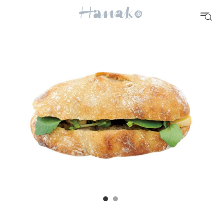
#手土産
#シュークリーム
#パン
#カフェ
#朝ごはん
#開運
10 CATEGORIES
FOOD
おいしい
TRAVEL
どこ行く？
FORTUNE
明日のわたし
[12星座別] Weekly Holoscope