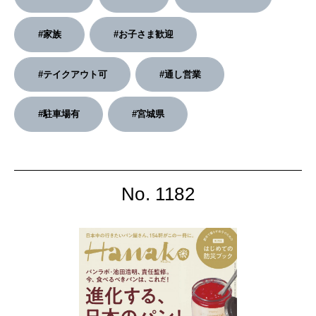
2026年4月号「未来をつくる、学びの教科書。」
#家族
#お子さま歓迎
2026年3月号「スイーツ予想図 2026」
#テイクアウト可
#通し営業
2026年2月号「良運を掴む 新・開運術。」
#駐車場有
#宮城県
2026年1月号「猫がいれば、幸せ」
2025年12月号「お酒の新常識。」
No. 1182