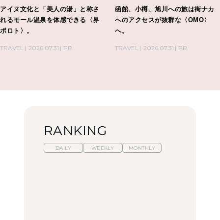
アイヌ文化と「美人の湯」と称さ
函館、小樽、旭川への旅は街ナカ
れるモール温泉を体感できる〈界
へのアクセスが抜群な〈OMO〉
ポロト〉。
へ。
TRAVEL
2026.07.31
PR
TRAVEL
2026.07.31
PR
RANKING
DAILY
WEEKLY
MONTHLY
暑いから食べたくなる。
「来たぞ、トイトレ」|
「来たぞ、トイトレ」|
わざわざ行きたいラーメ
弘中綾香の「純度
弘中綾香の「純度
ン13選｜プロが選ぶベス
100%」～第141回～
100%」～第141回～
ト3、大井町の人気店、
ご当地ラーメン