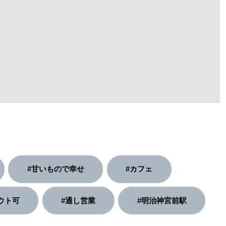
#甘いもので幸せ
#カフェ
ウト可
#通し営業
#明治神宮前駅