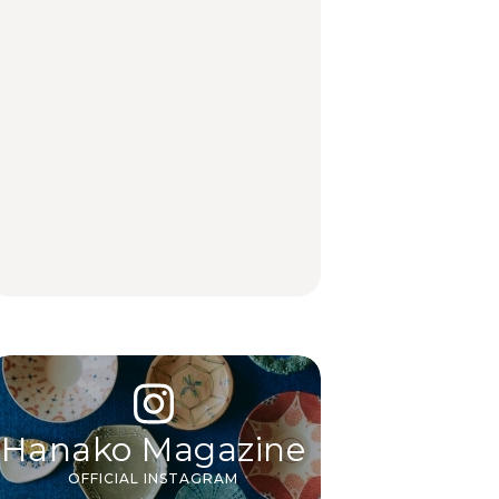
【2026年最新】横浜の
「来たぞ、トイトレ」|
No.1259『北海道 おい
絶品ランチ29選｜横浜
弘中綾香の「純度
しく遊ぶ、夏のご褒美
駅周辺、みなとみら
100%」～第141回～
旅。』
い、横浜中華街、和
食、洋食ほか
LEARN
FOOD
中目黒からひと駅の穴
いつもの食卓を格上げ
【2026年最新】横浜の
場。祐天寺の魅力10選
する、夏の新定番「ホ
絶品ランチ29選｜横浜
｜グルメ、ショッピン
ワイトビール」で乾
駅周辺、みなとみら
グ、古着ほか
杯！｜料理家・長谷川
い、横浜中華街、和
あかりさんの気取らな
食、洋食ほか
FOOD
FOOD | PR
FOOD
いおもてなし。
Hanako Magazine
OFFICIAL INSTAGRAM