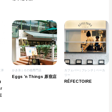
洋
かき氷
その他専門店
カフェバー
フレンチ
ベーカ
リー
Eggs ’n Things 原宿店
ョ
RÉFECTOIRE
r
E