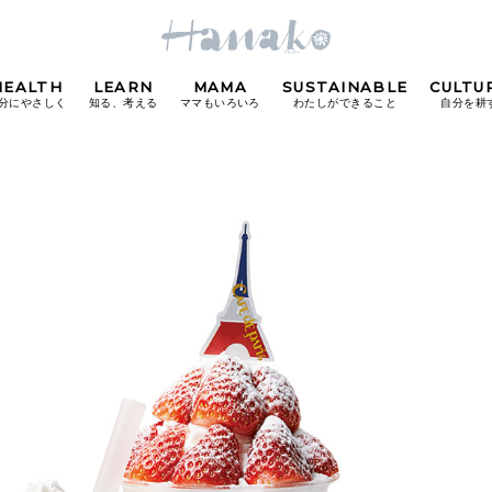
HEALTH
LEARN
MAMA
SUSTAINABLE
CULTU
分にやさしく
知る、考える
ママもいろいろ
わたしができること
自分を耕
POPULAR TAGS
#カフェ
#朝ごはん
#開運
#東京駅
#銀座
#
り
FOLLOW US!