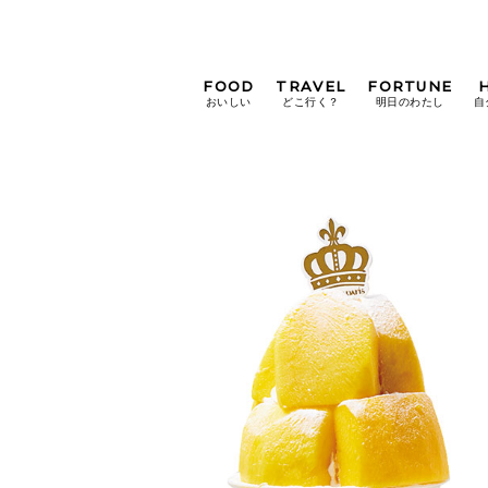
FOOD
TRAVEL
FORTUNE
おいしい
どこ行く？
明日のわたし
自
[12星座別] Weekly
Holoscope
[12星座別] Monthly
Holoscope
#手土産
#シュークリーム
#パン
女神まり愛の
タロットメッセージ
#京都
[算命学] 星読みハナコの月巡