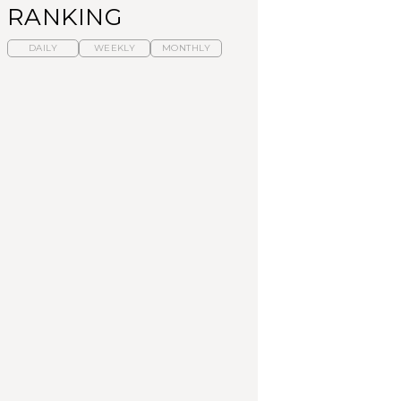
RANKING
DAILY
WEEKLY
MONTHLY
暑いから食べたくな
【東京近郊】日帰りひ
「来たぞ、トイトレ」|
る。わざわざ行きたい
とり旅スポット5選｜館
弘中綾香の「純度
ラーメン13選｜プロが
山、前橋、日光など
100%」～第141回～
選ぶベスト3、大井町の
人気店、ご当地ラーメ
TRAVEL
LEARN
FOOD
ン
No.1259『北海道 おい
No.1259『北海道 おい
【あんこ】一度は食べ
しく遊ぶ、夏のご褒美
しく遊ぶ、夏のご褒美
たい名店13選｜どら焼
旅。』
旅。』
き・おはぎほか
FOOD
いつもの食卓を格上げ
【東京近郊】日帰りひ
「来たぞ、トイトレ」|
する、夏の新定番「ホ
とり旅スポット5選｜館
弘中綾香の「純度
ワイトビール」で乾
山、前橋、日光など
100%」～第141回～
杯！｜料理家・長谷川
あかりさんの気取らな
FOOD | PR
TRAVEL
LEARN
いおもてなし。