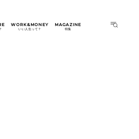
RE
WORK&MONEY
MAGAZINE
MAGAZINE
MOOK
す
いい人生って？
特集
2026年9月号「北海道 おいし
く遊ぶ、夏のご褒美旅。」
2026年8月号『お茶の時間で
す。』
日本橋
#中目黒
#吉祥寺
#横浜
2026年7月号「鎌倉 ローカル
が 教えてくれた 本当の歩き
方。」
2026年6月号「大銀座 トレン
ドが生まれる 新しい一流店
へ。」
2026年5月号「“大好き”に出
会いに。韓国」
2026年4月号「未来をつくる、