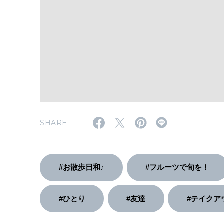
SHARE
#お散歩日和♪
#フルーツで旬を！
#ひとり
#友達
#テイクア