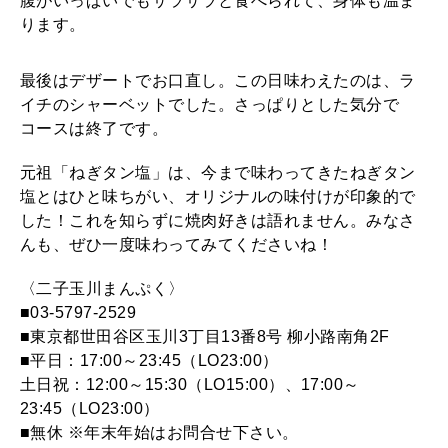
腹がいっぱいでもサラサラと食べられて、身体も温ま
ります。
最後はデザートでお口直し。この日味わえたのは、ラ
イチのシャーベットでした。さっぱりとした気分で
コースは終了です。
元祖「ねぎタン塩」は、今まで味わってきたねぎタン
塩とはひと味ちがい、オリジナルの味付けが印象的で
した！これを知らずに焼肉好きは語れません。みなさ
んも、ぜひ一度味わってみてくださいね！
〈二子玉川まんぷく〉
■03-5797-2529
■東京都世田谷区玉川3丁目13番8号 柳小路南角2F
■平日：17:00～23:45（LO23:00）
土日祝：12:00～15:30（LO15:00）、17:00～
23:45（LO23:00）
■無休 ※年末年始はお問合せ下さい。