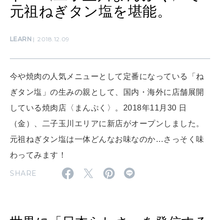
元祖ねぎタン塩を堪能。
SUSTAINABLE
わたしができること
LEARN
2018.12.09
CULTURE
今や焼肉の人気メニューとして定番になっている「ね
自分を耕す
ぎタン塩」の生みの親として、国内・海外に店舗展開
している焼肉店〈まんぷく〉。2018年11月30 日
WORK&MONEY
（金）、二子玉川エリアに新店がオープンしました。
いい人生って？
元祖ねぎタン塩は一体どんなお味なのか…さっそく味
わってみます！
MAGAZINE
SHARE
特集
2026年9月号「北海道 おいしく遊ぶ、夏のご褒美旅。」