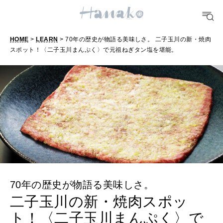
どこ行く？
HOME
>
LEARN
> 70年の歴史が物語る美味しさ。 二子玉川の新・焼肉
FORTUNE
スポット！〈二子玉川まんぷく〉で元祖ねぎタン塩を堪能。
明日のわたし
[12星座別] Weekly Holoscope
HEALTH
[12星座別] Monthly Love Holoscope
自分にやさしく
女神まり愛のタロットメッセージ
LEARN
算命学がわかる今月のあなた
知る、考える
70年の歴史が物語る美味しさ。
MAMA
二子玉川の新・焼肉スポッ
ママもいろいろ
ト！〈二子玉川まんぷく〉で