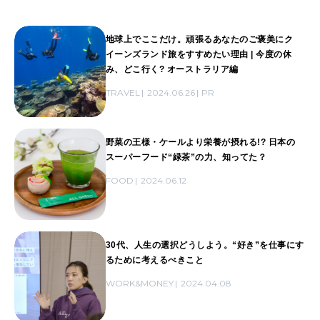
地球上でここだけ。頑張るあなたのご褒美にク
イーンズランド旅をすすめたい理由 | 今度の休
み、どこ行く? オーストラリア編
TRAVEL
2024.06.26
PR
野菜の王様・ケールより栄養が摂れる!? 日本の
スーパーフード“緑茶”の力、知ってた？
FOOD
2024.06.12
30代、人生の選択どうしよう。“好き”を仕事にす
るために考えるべきこと
WORK&MONEY
2024.04.08