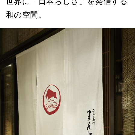
世界に「日本らしさ」を発信する
2026年8月号『お茶の時間です。』
和の空間。
MAGAZINE
MOOK
2026年7月号「鎌倉 ローカルが 教えてくれた 本当の歩き方。」
2026年6月号「大銀座 トレンドが生まれる 新しい一流店へ。」
FOLLOW US!
2026年5月号「“大好き”に出会いに。韓国」
2026年4月号「未来をつくる、学びの教科書。」
2026年3月号「スイーツ予想図 2026」
2026年2月号「良運を掴む 新・開運術。」
2026年1月号「猫がいれば、幸せ」
2025年12月号「お酒の新常識。」