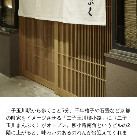
二子玉川駅から歩くこと5分、千年格子や石畳など京都
の町家をイメージさせる「二子玉川柳小路」に〈二子
玉川まんぷく〉がオープン。柳小路南角というビルの2
階に上がると、味わいのあるのれんが出迎えてくれま