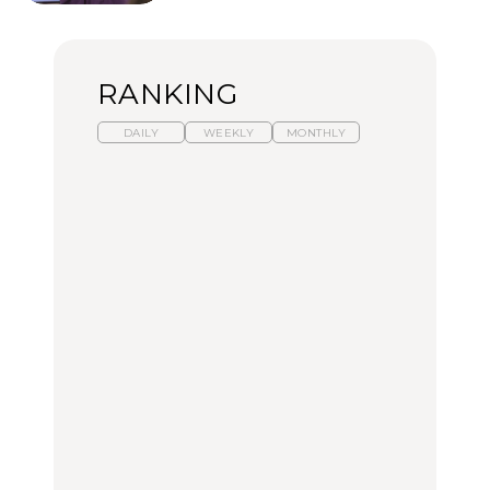
RANKING
DAILY
WEEKLY
MONTHLY
暑いから食べたくなる。
【東京近郊】日帰りひと
「来たぞ、トイトレ」|
わざわざ行きたいラーメ
り旅スポット5選｜館
弘中綾香の「純度
ン13選｜プロが選ぶベス
山、前橋、日光など
100%」～第141回～
ト3、大井町の人気店、
ご当地ラーメン
TRAVEL
LEARN
FOOD
No.1259『北海道 おいし
No.1259『北海道 おいし
【あんこ】一度は食べた
く遊ぶ、夏のご褒美
く遊ぶ、夏のご褒美
い名店13選｜どら焼き・
旅。』
旅。』
おはぎほか
FOOD
いつもの食卓を格上げす
【東京近郊】日帰りひと
「来たぞ、トイトレ」|
る、夏の新定番「ホワイ
り旅スポット5選｜館
弘中綾香の「純度