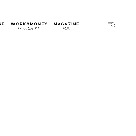
RE
WORK&MONEY
MAGAZINE
MAGAZINE
MOOK
す
いい人生って？
特集
2026年9月号「北海道 おいし
く遊ぶ、夏のご褒美旅。」
2026年8月号『お茶の時間で
す。』
日本橋
#中目黒
#吉祥寺
#横浜
2026年7月号「鎌倉 ローカル
が 教えてくれた 本当の歩き
方。」
2026年6月号「大銀座 トレン
ドが生まれる 新しい一流店
へ。」
2026年5月号「“大好き”に出
会いに。韓国」
2026年4月号「未来をつくる、