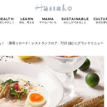
HEALTH
LEARN
MAMA
SUSTAINABLE
CULTU
分にやさしく
知る、考える
ママもいろいろ
わたしができること
自分を耕
POPULAR TAGS
！ 〈新宿ミロード〉レストランフロア、7/13 (金) にグランドリニュー
#カフェ
#朝ごはん
#開運
#東京駅
#銀座
#
り
FOLLOW US!