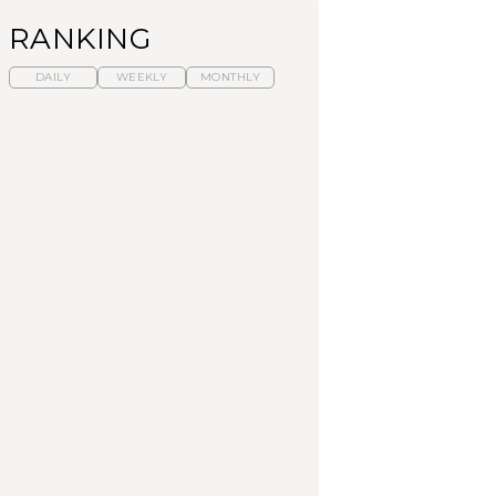
RANKING
DAILY
WEEKLY
MONTHLY
暑いから食べたくな
【東京近郊】日帰りひ
「来たぞ、トイトレ」|
る。わざわざ行きたい
とり旅スポット5選｜館
弘中綾香の「純度
ラーメン13選｜プロが
山、前橋、日光など
100%」～第141回～
選ぶベスト3、大井町の
人気店、ご当地ラーメ
TRAVEL
LEARN
FOOD
ン
【福島】わざわざ食べ
【東京近郊】日帰りひ
【あんこ】一度は食べ
に行きたいご当地グル
とり旅スポット5選｜館
たい名店13選｜どら焼
メ23選｜ラーメン、餃
山、前橋、日光など
き・おはぎほか
子、そばほか
FOOD
TRAVEL
FOOD
中目黒からひと駅の穴
No.1259『北海道 おい
「来たぞ、トイトレ」|
場。祐天寺の魅力10選
しく遊ぶ、夏のご褒美
弘中綾香の「純度
｜グルメ、ショッピン
旅。』
100%」～第141回～
グ、古着ほか