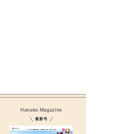
Hanako Magazine
最新号