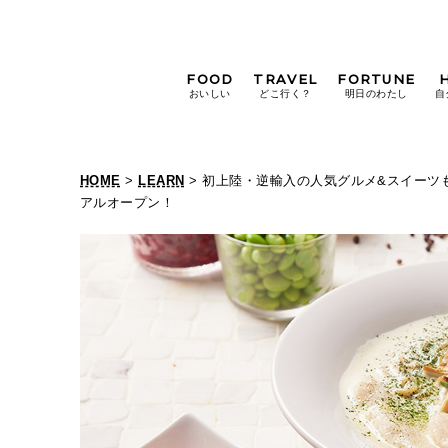
FOOD
TRAVEL
FORTUNE
おいしい
どこ行く？
明日のわたし
自
[12星座別] Weekly
Holoscope
HOME
>
LEARN
> 初上陸・逆輸入の人気グルメ&スイーツも
[12星座別] Monthly
アルオープン！
Holoscope
#手土産
#シュークリーム
#パン
女神まり愛の
タロットメッセージ
#京都
[算命学] 星読みハナコの月巡