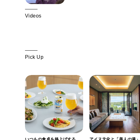
Videos
Pick Up
ホワイト
いつもの食卓を格上げする、
アイヌ文化と「美人の湯