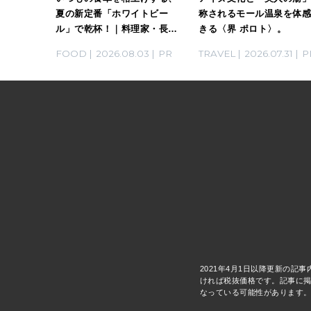
。料理
夏の新定番「ホワイトビー
称されるモール温泉を体
ん考案の
ル」で乾杯！｜料理家・長谷
きる〈界 ポロト〉。
川あかりさんの気取らないお
03
PR
FOOD
2026.08.03
PR
TRAVEL
2026.07.31
P
もてなし。
2021年4月1日以降更新の記
ければ税抜価格です。記事に掲
なっている可能性があります。