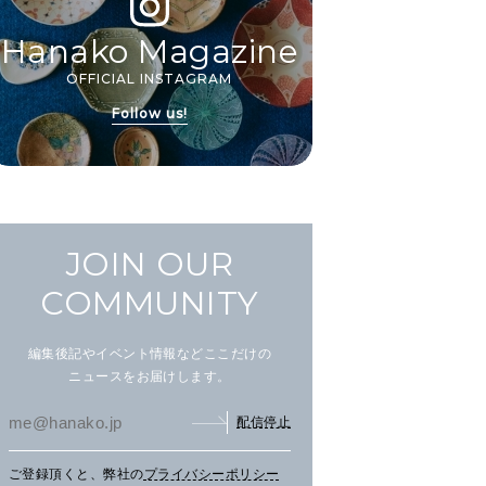
Hanako Magazine
OFFICIAL INSTAGRAM
Follow us!
JOIN OUR
COMMUNITY
編集後記やイベント情報などここだけの
ニュースをお届けします。
配信停止
ご登録頂くと、弊社の
プライバシーポリシー
まだ見ぬ夏景色に会いにニセ
文筆家・甲斐みのりさんが行
アイ