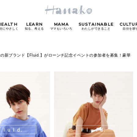
HEALTH
LEARN
MAMA
SUSTAINABLE
CULTU
分にやさしく
知る、考える
ママもいろいろ
わたしができること
自分を耕
POPULAR TAGS
の新ブランド【Fluid.】がローンチ記念イベントの参加者を募集！豪華
#カフェ
#朝ごはん
#開運
#東京駅
#銀座
#
り
FOLLOW US!