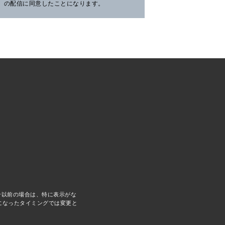
の配信に同意したことになります。
コへ。
く花咲線の旅。
畔の
TRAVEL
2026.07.30
PR
TRAVEL
2026.07.30
PR
LE
5号以前の場合は、特に表示がな
になったタイミングでは変更と