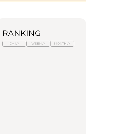
RANKING
DAILY
WEEKLY
MONTHLY
【福島】わざわざ食べ
暑いから食べたくな
「来たぞ、トイトレ」|
に行きたいご当地グル
る。わざわざ行きたい
弘中綾香の「純度
メ23選｜ラーメン、餃
ラーメン13選｜プロが
100%」～第141回～
子、そばほか
選ぶベスト3、大井町の
人気店、ご当地ラーメ
FOOD
LEARN
FOOD
ン
【東京近郊】日帰りひ
【東京近郊】日帰りひ
【あんこ】一度は食べ
とり旅スポット5選｜館
とり旅スポット5選｜館
たい名店13選｜どら焼
山、前橋、日光など
山、前橋、日光など
き・おはぎほか
TRAVEL
TRAVEL
FOOD
【福島】わざわざ食べ