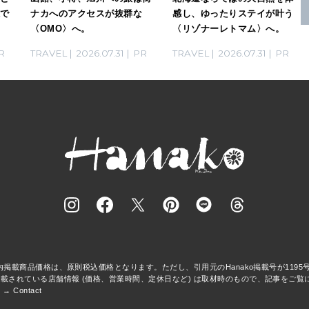
感で
ナカへのアクセスが抜群な
感し、ゆったりステイが叶う
〈OMO〉へ。
〈リゾナーレトマム〉へ。
R
TRAVEL
2026.07.31
PR
TRAVEL
2026.07.31
PR
事内掲載商品価格は、原則税込価格となります。ただし、引用元のHanako掲載号が119
載されている店舗情報 (価格、営業時間、定休日など) は取材時のもので、記事をご覧
 →
Contact