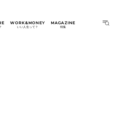
RE
WORK&MONEY
MAGAZINE
MAGAZINE
MOOK
す
いい人生って？
特集
2026年9月号「北海道 おいし
く遊ぶ、夏のご褒美旅。」
2026年8月号『お茶の時間で
す。』
日本橋
#中目黒
#吉祥寺
#横浜
2026年7月号「鎌倉 ローカル
が 教えてくれた 本当の歩き
方。」
2026年6月号「大銀座 トレン
ドが生まれる 新しい一流店
へ。」
2026年5月号「“大好き”に出
会いに。韓国」
2026年4月号「未来をつくる、