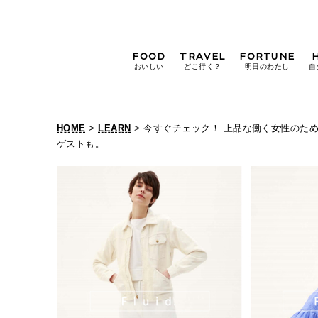
FOOD
TRAVEL
FORTUNE
おいしい
どこ行く？
明日のわたし
自
[12星座別] Weekly
Holoscope
HOME
>
LEARN
> 今すぐチェック！ 上品な働く女性のため
[12星座別] Monthly
ゲストも。
Holoscope
#手土産
#シュークリーム
#パン
女神まり愛の
タロットメッセージ
#京都
[算命学] 星読みハナコの月巡