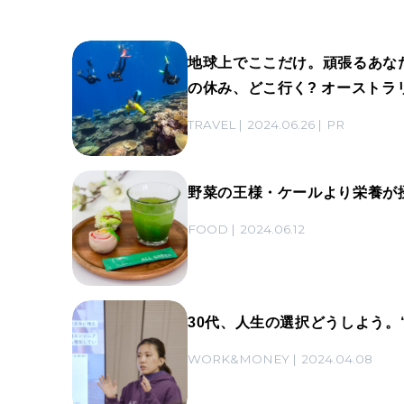
地球上でここだけ。頑張るあなた
の休み、どこ行く? オーストラ
TRAVEL
2024.06.26
PR
野菜の王様・ケールより栄養が摂
FOOD
2024.06.12
30代、人生の選択どうしよう。
WORK&MONEY
2024.04.08