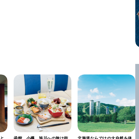
」と
函館、小樽、旭川への旅は街
北海道ならではの大自然を体