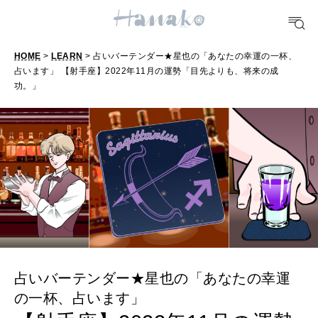
10 CATEGORIES
HOME
>
LEARN
> 占いバーテンダー★星也の「あなたの幸運の一杯、
占います」 【射手座】2022年11月の運勢「目先よりも、将来の成
FOOD
功。」
おいしい
TRAVEL
どこ行く？
FORTUNE
明日のわたし
[12星座別] Weekly Holoscope
占いバーテンダー★星也の「あなたの幸運
HEALTH
の一杯、占います」
[12星座別] Monthly Love Holoscope
自分にやさしく