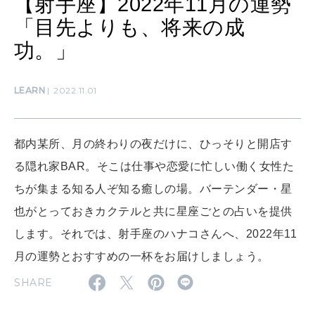
【射手座】2022年11月の運勢
女神まり愛のタロットメッセージ
「目先よりも、将来の成
LEARN
功。」
算命学がわかる今月のあなた
知る、考える
LEARN
2022.11.01
MAMA
ママもいろいろ
都内某所、月の終わりの夜だけに、ひっそりと開店す
る隠れ家BAR。そこは仕事や恋愛に忙しい働く女性た
SUSTAINABLE
ちが集まる知る人ぞ知る癒しの場。バーテンダー・星
わたしができること
也がとっておきカクテルと共に星座ごとの占いを提供
します。それでは、射手座のハナコさんへ、2022年11
CULTURE
月の運勢とおすすめの一杯をお届けしましょう。
自分を耕す
SHARE