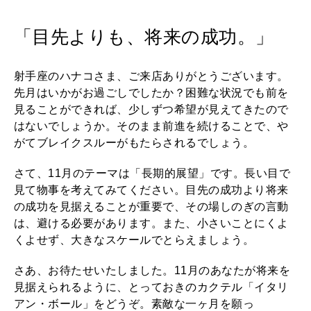
WORK&MONEY
いい人生って？
「目先よりも、将来の成功。」
MAGAZINE
射手座のハナコさま、ご来店ありがとうございます。
特集
先月はいかがお過ごしでしたか？困難な状況でも前を
見ることができれば、少しずつ希望が見えてきたので
2026年9月号「北海道 おいしく遊ぶ、夏のご褒美旅。」
はないでしょうか。そのまま前進を続けることで、や
がてブレイクスルーがもたらされるでしょう。
2026年8月号『お茶の時間です。』
さて、11月のテーマは「長期的展望」です。長い目で
MAGAZINE
MOOK
2026年7月号「鎌倉 ローカルが 教えてくれた 本当の歩き方。」
見て物事を考えてみてください。目先の成功より将来
の成功を見据えることが重要で、その場しのぎの言動
2026年6月号「大銀座 トレンドが生まれる 新しい一流店へ。」
は、避ける必要があります。また、小さいことにくよ
くよせず、大きなスケールでとらえましょう。
FOLLOW US!
2026年5月号「“大好き”に出会いに。韓国」
さあ、お待たせいたしました。11月のあなたが将来を
見据えられるように、とっておきのカクテル「イタリ
2026年4月号「未来をつくる、学びの教科書。」
アン・ボール」をどうぞ。素敵な一ヶ月を願っ