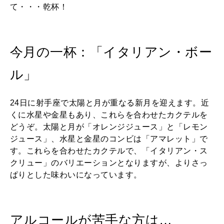
て・・・乾杯！
2026年3月号「スイーツ予想図 2026」
2026年2月号「良運を掴む 新・開運術。」
今月の一杯：「イタリアン・ボー
2026年1月号「猫がいれば、幸せ」
ル」
2025年12月号「お酒の新常識。」
24日に射手座で太陽と月が重なる新月を迎えます。近
くに水星や金星もあり、これらを合わせたカクテルを
どうぞ。太陽と月が「オレンジジュース」と「レモン
ジュース」、水星と金星のコンビは「アマレット」で
す。これらを合わせたカクテルで、「イタリアン・ス
クリュー」のバリエーションとなりますが、よりさっ
ぱりとした味わいになっています。
アルコールが苦手な方は…