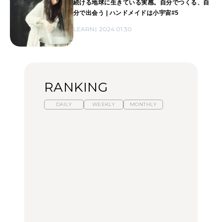
続ける地球に生きている実感。自分でつくる、自
分で出会う | ハンドメイドは小宇宙#5
LEARN
2024.01.30
RANKING
DAILY
WEEKLY
MONTHLY
暑いから食べたくなる。
【東京近郊】日帰りひと
「来たぞ、トイトレ」|
わざわざ行きたいラーメ
り旅スポット5選｜館
弘中綾香の「純度
ン13選｜プロが選ぶベス
山、前橋、日光など
100%」～第141回～
ト3、大井町の人気店、
ご当地ラーメン
TRAVEL
LEARN
FOOD
No.1259『北海道 おいし
No.1259『北海道 おいし
【あんこ】一度は食べた
く遊ぶ、夏のご褒美
く遊ぶ、夏のご褒美
い名店13選｜どら焼き・
旅。』
旅。』
おはぎほか