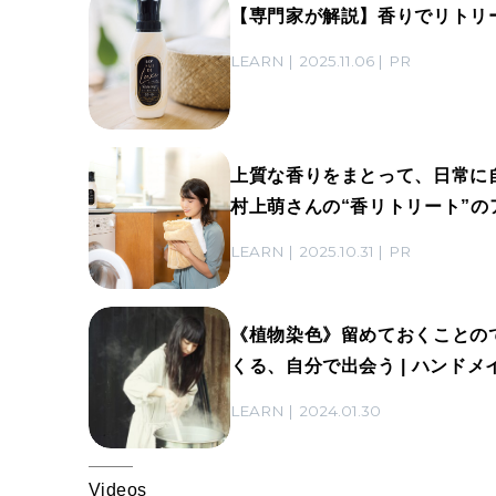
【専門家が解説】香りでリトリ
LEARN
2025.11.06
PR
上質な香りをまとって、日常に
村上萌さんの“香リトリート”の
LEARN
2025.10.31
PR
《植物染色》留めておくことの
くる、自分で出会う | ハンドメ
LEARN
2024.01.30
Videos