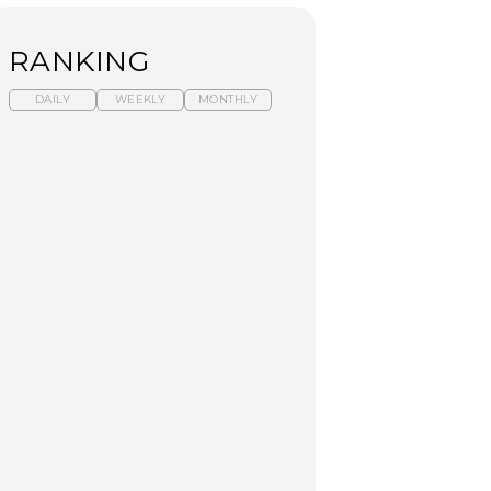
RANKING
DAILY
WEEKLY
MONTHLY
暑いから食べたくな
【東京近郊】日帰りひ
「来たぞ、トイトレ」|
る。わざわざ行きたい
とり旅スポット5選｜館
弘中綾香の「純度
ラーメン13選｜プロが
山、前橋、日光など
100%」～第141回～
選ぶベスト3、大井町の
人気店、ご当地ラーメ
TRAVEL
LEARN
FOOD
ン
No.1259『北海道 おい
No.1259『北海道 おい
【あんこ】一度は食べ
しく遊ぶ、夏のご褒美
しく遊ぶ、夏のご褒美
たい名店13選｜どら焼
旅。』
旅。』
き・おはぎほか
FOOD
いつもの食卓を格上げ
【東京近郊】日帰りひ
「来たぞ、トイトレ」|
する、夏の新定番「ホ
とり旅スポット5選｜館
弘中綾香の「純度
ワイトビール」で乾
山、前橋、日光など
100%」～第141回～
杯！｜料理家・長谷川