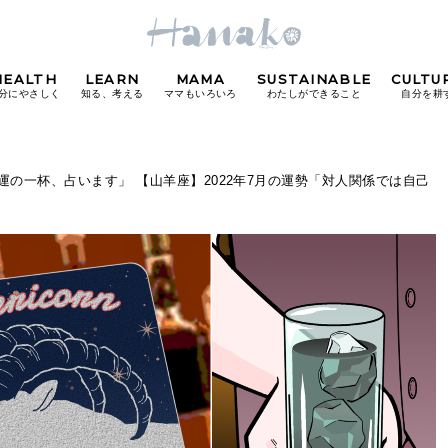
HEALTH
LEARN
MAMA
SUSTAINABLE
CULTU
分にやさしく
知る、考える
ママもいろいろ
わたしができること
自分を耕
POPULAR TAGS
運の一杯、占います」 【山羊座】2022年7月の運勢「対人関係では自己
#カフェ
#朝ごはん
#開運
#東京駅
#銀座
#
り
FOLLOW US!