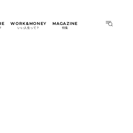
RE
WORK&MONEY
MAGAZINE
MAGAZINE
MOOK
す
いい人生って？
特集
2026年9月号「北海道 おいし
く遊ぶ、夏のご褒美旅。」
2026年8月号『お茶の時間で
す。』
日本橋
#中目黒
#吉祥寺
#横浜
2026年7月号「鎌倉 ローカル
が 教えてくれた 本当の歩き
方。」
2026年6月号「大銀座 トレン
ドが生まれる 新しい一流店
へ。」
2026年5月号「“大好き”に出
会いに。韓国」
2026年4月号「未来をつくる、