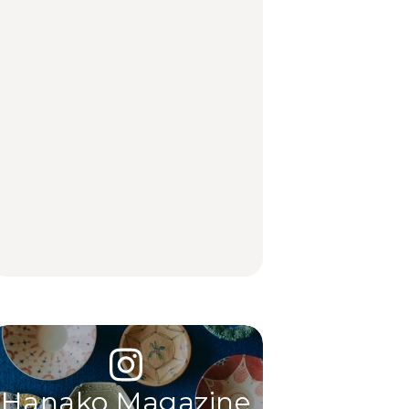
あかりさんの気取らな
FOOD | PR
TRAVEL
LEARN
いおもてなし。
【2026年最新】横浜の
「来たぞ、トイトレ」|
No.1259『北海道 おい
絶品ランチ29選｜横浜
弘中綾香の「純度
しく遊ぶ、夏のご褒美
駅周辺、みなとみら
100%」～第141回～
旅。』
い、横浜中華街、和
食、洋食ほか
LEARN
FOOD
中目黒からひと駅の穴
いつもの食卓を格上げ
【2026年最新】横浜の
場。祐天寺の魅力10選
する、夏の新定番「ホ
絶品ランチ29選｜横浜
｜グルメ、ショッピン
ワイトビール」で乾
駅周辺、みなとみら
グ、古着ほか
杯！｜料理家・長谷川
い、横浜中華街、和
あかりさんの気取らな
食、洋食ほか
FOOD
FOOD | PR
FOOD
いおもてなし。
Hanako Magazine