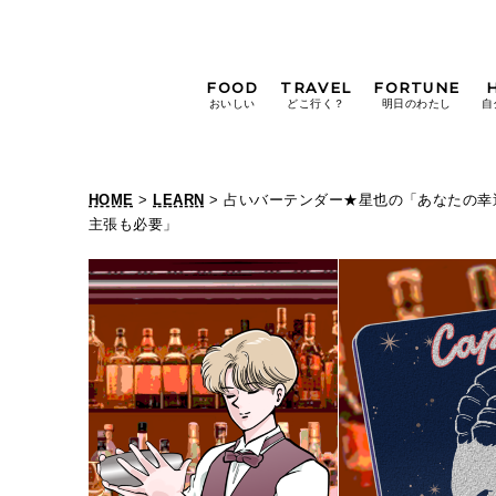
FOOD
TRAVEL
FORTUNE
おいしい
どこ行く？
明日のわたし
自
[12星座別] Weekly
Holoscope
HOME
>
LEARN
> 占いバーテンダー★星也の「あなたの幸
[12星座別] Monthly
主張も必要」
Holoscope
#手土産
#シュークリーム
#パン
女神まり愛の
タロットメッセージ
#京都
[算命学] 星読みハナコの月巡