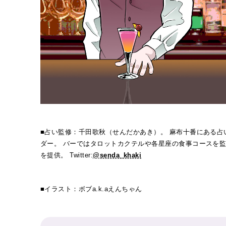
■占い監修：千田歌秋（せんだかあき）。 麻布十番にある
ダー。 バーではタロットカクテルや各星座の食事コースを
を提供。 Twitter:
@senda_khaki
■イラスト：ボブa.k.aえんちゃん