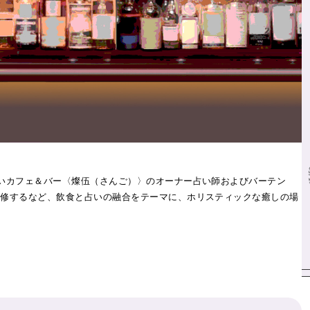
占いカフェ＆バー〈燦伍（さんご）〉のオーナー占い師およびバーテン
監修するなど、飲食と占いの融合をテーマに、ホリスティックな癒しの場