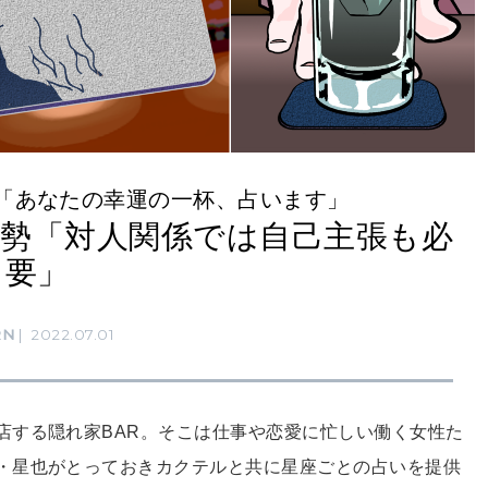
「あなたの幸運の一杯、占います」
の運勢「対人関係では自己主張も必
要」
RN
2022.07.01
店する隠れ家BAR。そこは仕事や恋愛に忙しい働く女性た
・星也がとっておきカクテルと共に星座ごとの占いを提供