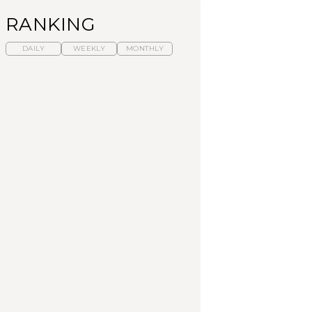
RANKING
DAILY
WEEKLY
MONTHLY
暑いから食べたくな
【東京近郊】日帰りひ
「来たぞ、トイトレ」|
る。わざわざ行きたい
とり旅スポット5選｜館
弘中綾香の「純度
ラーメン13選｜プロが
山、前橋、日光など
100%」～第141回～
選ぶベスト3、大井町の
人気店、ご当地ラーメ
TRAVEL
LEARN
FOOD
ン
【福島】わざわざ食べ
【東京近郊】日帰りひ
【あんこ】一度は食べ
に行きたいご当地グル
とり旅スポット5選｜館
たい名店13選｜どら焼
メ23選｜ラーメン、餃
山、前橋、日光など
き・おはぎほか
子、そばほか
FOOD
TRAVEL
FOOD
中目黒からひと駅の穴
No.1259『北海道 おい
「来たぞ、トイトレ」|
場。祐天寺の魅力10選
しく遊ぶ、夏のご褒美
弘中綾香の「純度
｜グルメ、ショッピン
旅。』
100%」～第141回～
グ、古着ほか