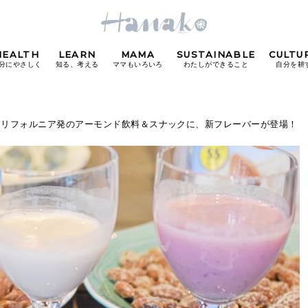
HEALTH
LEARN
MAMA
SUSTAINABLE
CULTU
分にやさしく
知る、考える
ママもいろいろ
わたしができること
自分を耕
POPULAR TAGS
カリフォルニア発のアーモンド飲料＆スナックに、新フレーバーが登場！
#カフェ
#朝ごはん
#開運
#東京駅
#銀座
#
り
FOLLOW US!