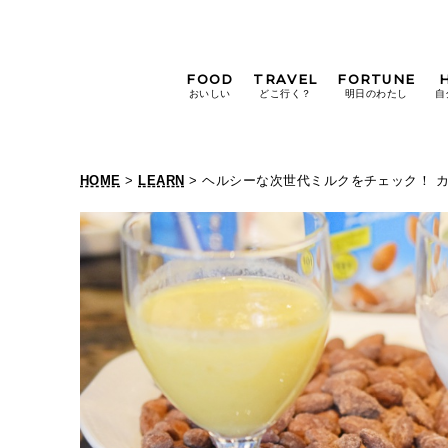
FOOD
TRAVEL
FORTUNE
おいしい
どこ行く？
明日のわたし
自
[12星座別] Weekly
Holoscope
HOME
>
LEARN
> ヘルシーな次世代ミルクをチェック！ 
[12星座別] Monthly
Holoscope
#手土産
#シュークリーム
#パン
女神まり愛の
タロットメッセージ
#京都
[算命学] 星読みハナコの月巡