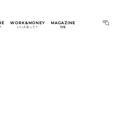
RE
WORK&MONEY
MAGAZINE
MAGAZINE
MOOK
す
いい人生って？
特集
2026年9月号「北海道 おいし
く遊ぶ、夏のご褒美旅。」
2026年8月号『お茶の時間で
す。』
日本橋
#中目黒
#吉祥寺
#横浜
2026年7月号「鎌倉 ローカル
が 教えてくれた 本当の歩き
方。」
2026年6月号「大銀座 トレン
ドが生まれる 新しい一流店
へ。」
2026年5月号「“大好き”に出
会いに。韓国」
2026年4月号「未来をつくる、