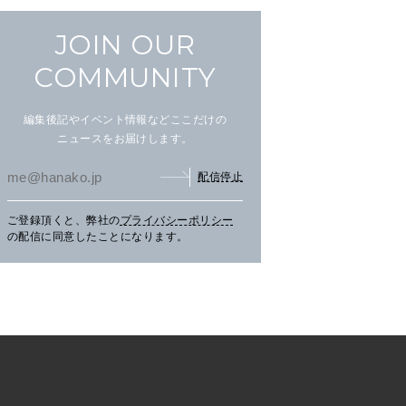
JOIN OUR
COMMUNITY
編集後記やイベント情報などここだけの
ニュースをお届けします。
配信停止
ご登録頂くと、弊社の
プライバシーポリシー
文筆家・甲斐みのりさんが行
アイヌ文化を五感で楽しむ湖
【C
の配信に同意したことになります。
く花咲線の旅。
畔の〈ウポポイ〉へ。
グの
三辻
CH
TRAVEL
2026.07.30
PR
LEARN
2026.07.29
PR
FO
く、