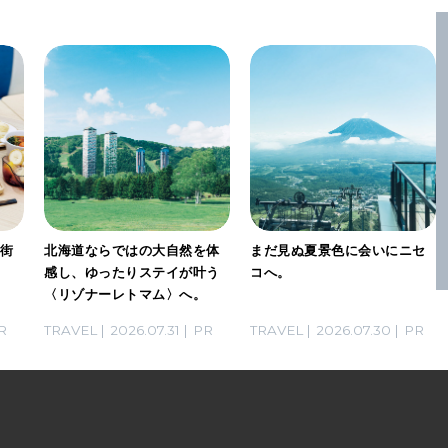
は街
北海道ならではの大自然を体
まだ見ぬ夏景色に会いにニセ
な
感し、ゆったりステイが叶う
コへ。
〈リゾナーレトマム〉へ。
R
TRAVEL
2026.07.31
PR
TRAVEL
2026.07.30
PR