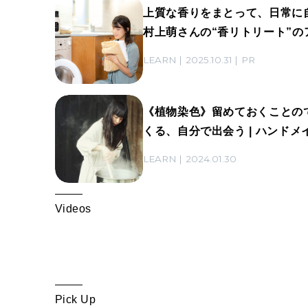
上質な香りをまとって、日常に
村上萌さんの“香リトリート”の
LEARN
2025.10.31
PR
《植物染色》留めておくことの
くる、自分で出会う | ハンドメ
LEARN
2024.01.30
Videos
Pick Up