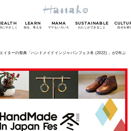
HEALTH
LEARN
MAMA
SUSTAINABLE
CULTU
分にやさしく
知る、考える
ママもいろいろ
わたしができること
自分を耕
POPULAR TAGS
最大級のクリエイターの祭典「ハンドメイドインジャパンフェス冬 (2022) 」が2年ぶ
#カフェ
#朝ごはん
#開運
#東京駅
#銀座
#
り
FOLLOW US!