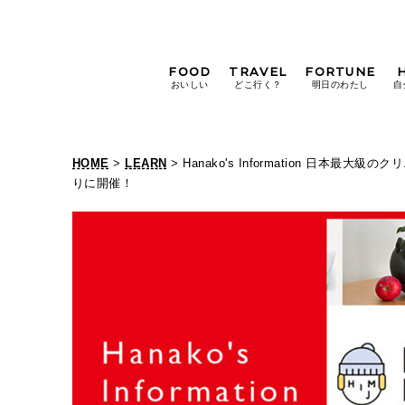
FOOD
TRAVEL
FORTUNE
おいしい
どこ行く？
明日のわたし
自
[12星座別] Weekly
Holoscope
HOME
>
LEARN
> Hanako's Information 日本
[12星座別] Monthly
りに開催！
Holoscope
#手土産
#シュークリーム
#パン
女神まり愛の
タロットメッセージ
#京都
[算命学] 星読みハナコの月巡