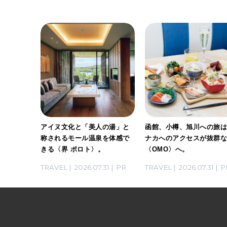
げする、
アイヌ文化と「美人の湯」と
函館、小樽、旭川への旅
トビー
称されるモール温泉を体感で
ナカへのアクセスが抜群
家・長谷
きる〈界 ポロト〉。
〈OMO〉へ。
らないお
03
PR
TRAVEL
2026.07.31
PR
TRAVEL
2026.07.31
P