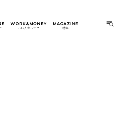
RE
WORK&MONEY
MAGAZINE
MAGAZINE
MOOK
す
いい人生って？
特集
2026年9月号「北海道 おいし
く遊ぶ、夏のご褒美旅。」
2026年8月号『お茶の時間で
す。』
日本橋
#中目黒
#吉祥寺
#横浜
2026年7月号「鎌倉 ローカル
が 教えてくれた 本当の歩き
方。」
2026年6月号「大銀座 トレン
ドが生まれる 新しい一流店
へ。」
2026年5月号「“大好き”に出
会いに。韓国」
2026年4月号「未来をつくる、