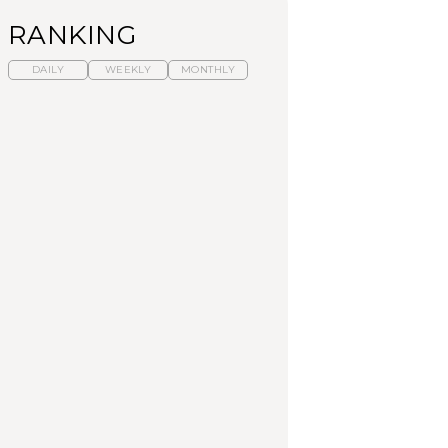
RANKING
DAILY
WEEKLY
MONTHLY
【福島】わざわざ食べ
暑いから食べたくな
「来たぞ、トイトレ」|
に行きたいご当地グル
る。わざわざ行きたい
弘中綾香の「純度
メ23選｜ラーメン、餃
ラーメン13選｜プロが
100%」～第141回～
子、そばほか
選ぶベスト3、大井町の
人気店、ご当地ラーメ
FOOD
LEARN
FOOD
ン
【東京近郊】日帰りひ
【東京近郊】日帰りひ
【あんこ】一度は食べ
とり旅スポット5選｜館
とり旅スポット5選｜館
たい名店13選｜どら焼
山、前橋、日光など
山、前橋、日光など
き・おはぎほか
TRAVEL
TRAVEL
FOOD
【福島】わざわざ食べ
「来たぞ、トイトレ」|
「来たぞ、トイトレ」|
に行きたいご当地グル
弘中綾香の「純度
弘中綾香の「純度
メ23選｜ラーメン、餃
100%」～第141回～
100%」～第141回～
子、そばほか