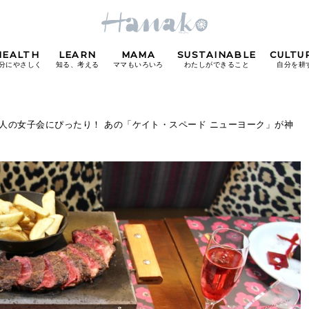
HEALTH
LEARN
MAMA
SUSTAINABLE
CULTU
分にやさしく
知る、考える
ママもいろいろ
わたしができること
自分を耕
POPULAR TAGS
、大人の女子会にぴったり！ あの「ケイト・スペード ニューヨーク」が神
#カフェ
#朝ごはん
#開運
#東京駅
#銀座
#
り
FOLLOW US!