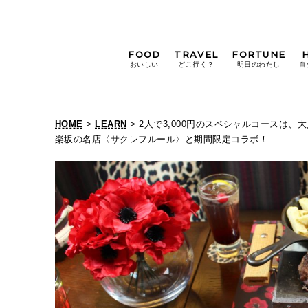
FOOD
TRAVEL
FORTUNE
おいしい
どこ行く？
明日のわたし
自
[12星座別] Weekly
Holoscope
HOME
>
LEARN
> 2人で3,000円のスペシャルコースは
[12星座別] Monthly
楽坂の名店〈サクレフルール〉と期間限定コラボ！
Holoscope
#手土産
#シュークリーム
#パン
女神まり愛の
タロットメッセージ
#京都
[算命学] 星読みハナコの月巡