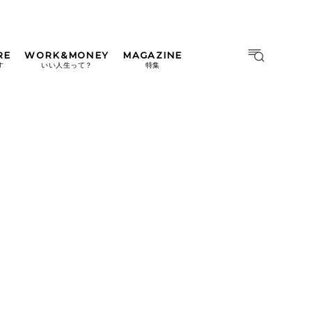
RE
WORK&MONEY
MAGAZINE
MAGAZINE
MOOK
す
いい人生って？
特集
2026年9月号「北海道 おいし
く遊ぶ、夏のご褒美旅。」
2026年8月号『お茶の時間で
す。』
日本橋
#中目黒
#吉祥寺
#横浜
2026年7月号「鎌倉 ローカル
が 教えてくれた 本当の歩き
方。」
2026年6月号「大銀座 トレン
ドが生まれる 新しい一流店
へ。」
2026年5月号「“大好き”に出
会いに。韓国」
2026年4月号「未来をつくる、