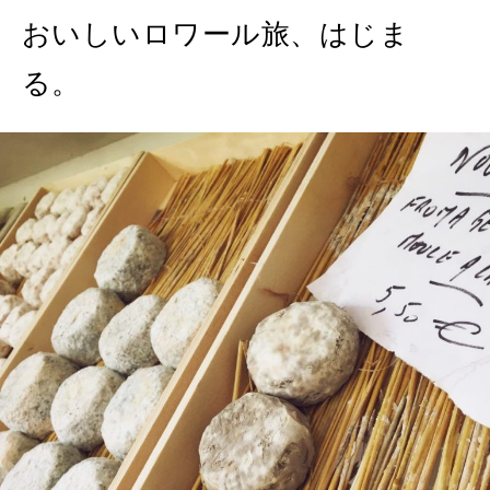
おいしいロワール旅、はじま
2026年8月号『お茶の時間です。』
る。
MAGAZINE
MOOK
2026年7月号「鎌倉 ローカルが 教えてくれた 本当の歩き方。」
2026年6月号「大銀座 トレンドが生まれる 新しい一流店へ。」
FOLLOW US!
2026年5月号「“大好き”に出会いに。韓国」
2026年4月号「未来をつくる、学びの教科書。」
2026年3月号「スイーツ予想図 2026」
2026年2月号「良運を掴む 新・開運術。」
2026年1月号「猫がいれば、幸せ」
2025年12月号「お酒の新常識。」