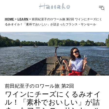
TRAVEL
どこ行く？
HOME
>
LEARN
> 前田紀至子のロワール旅 第2回 ワインにチーズにく
るみオイル！「素朴でおいしい」が詰まったフランス・サンセール
FORTUNE
明日のわたし
[12星座別] Weekly Holoscope
HEALTH
[12星座別] Monthly Love Holoscope
自分にやさしく
女神まり愛のタロットメッセージ
LEARN
算命学がわかる今月のあなた
知る、考える
前田紀至子のロワール旅 第2回
ワインにチーズにくるみオイ
ル！「素朴でおいしい」が詰
MAMA
ママもいろいろ