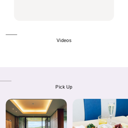
の気取らないおもてな
FOOD
FOOD | PR
FOOD
し。
Videos
Pick Up