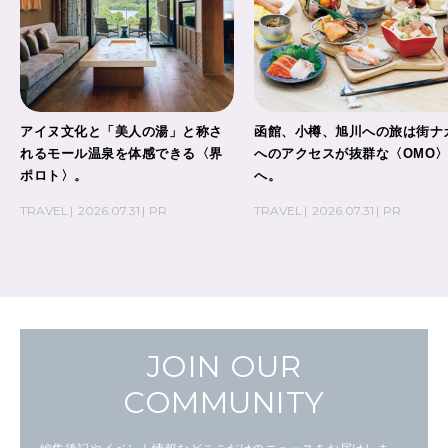
アイヌ文化と「美人の湯」と称さ
函館、小樽、旭川への旅は街ナ
れるモール温泉を体感できる〈界
へのアクセスが抜群な〈OMO
ポロト〉。
へ。
TRAVEL
2026.07.31
PR
TRAVEL
2026.07.31
PR
JOIN OUR
COMMUNITY