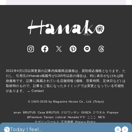
2021年4月1日以降更新の記事内掲載商品価格は、原則税込価格となります。た
だし、引用元のHanako掲載号が1195号以前の場合は、特に表示がなければ税
抜価格です。記事に掲載されている店舗情報 (価格、営業時間、定休日など) は
取材時のもので、記事をご覧になったタイミングでは変更となっている可能性
があります。 →
Contact
© 1945-2026 by Magazine House Co., Ltd. (Tokyo)
anan
BRUTUS
Casa BRUTUS
クロワッサン
GINZA
クウネル
Popeye
&Premium
Tarzan
colocal
Hanakoママ
こここ
MCS
マガジンワールド
広告掲載
Privacy Policy
Today I feel...