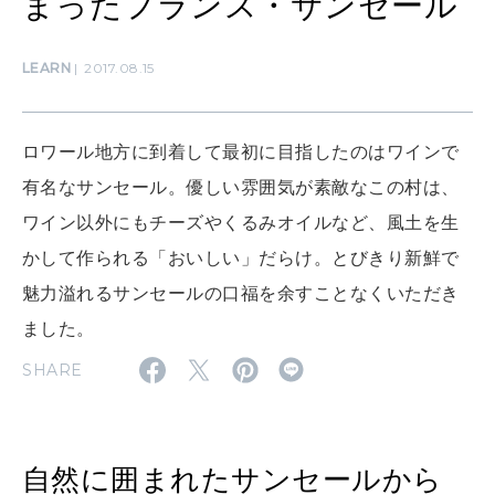
まったフランス・サンセール
LEARN
2017.08.15
SUSTAINABLE
わたしができること
ロワール地方に到着して最初に目指したのはワインで
有名なサンセール。優しい雰囲気が素敵なこの村は、
CULTURE
自分を耕す
ワイン以外にもチーズやくるみオイルなど、風土を生
かして作られる「おいしい」だらけ。とびきり新鮮で
魅力溢れるサンセールの口福を余すことなくいただき
WORK&MONEY
いい人生って？
ました。
SHARE
MAGAZINE
特集
自然に囲まれたサンセールから
2026年9月号「北海道 おいしく遊ぶ、夏のご褒美旅。」