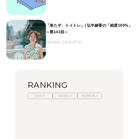
「来たぞ、トイトレ」| 弘中綾香の「純度100%」
～第141回～
LEARN
2026.07.31
RANKING
DAILY
WEEKLY
MONTHLY
暑いから食べたくなる。
【東京近郊】日帰りひと
「来たぞ、トイトレ」|
わざわざ行きたいラーメ
り旅スポット5選｜館
弘中綾香の「純度
ン13選｜プロが選ぶベス
山、前橋、日光など
100%」～第141回～
ト3、大井町の人気店、
ご当地ラーメン