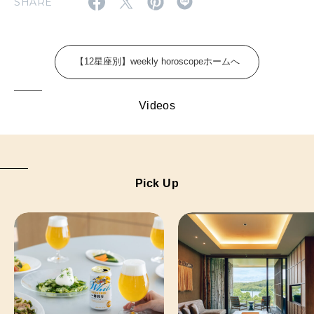
SHARE
FOLLOW US!
2026年5月号「“大好き”に出会いに。韓国」
2026年4月号「未来をつくる、学びの教科書。」
【12星座別】weekly horoscopeホームへ
2026年3月号「スイーツ予想図 2026」
Videos
2026年2月号「良運を掴む 新・開運術。」
2026年1月号「猫がいれば、幸せ」
2025年12月号「お酒の新常識。」
Pick Up