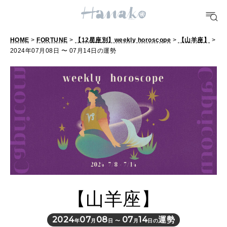
POPULAR TAGS
#手土産
#シュークリーム
#パン
#カフェ
#朝ごはん
#開運
HOME
>
FORTUNE
>
【12星座別】weekly horoscope
>
【山羊座】
>
2024年07月08日 〜 07月14日の運勢
10 CATEGORIES
FOOD
おいしい
TRAVEL
どこ行く？
【山羊座】
FORTUNE
明日のわたし
2024
07
08
07
14
運勢
年
月
日 〜
月
日の