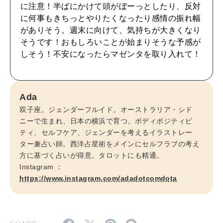
CULTURE
に注意！半ばにかけて頭がぼーっとしたり、反対
自分を耕す
に何事もきちっとやりたくなったり感情の振れ幅
がありそう。週末に向けて、気持ちが大きくなり
そうです！おもしろいことが始まりそうな予感が
WORK&MONEY
しそう！不安になったらマゼンタを取り入れて！
いい人生って？
Ada
MAGAZINE
双子座。ジェンダーフルイド。オーストラリア・シド
特集
ニーで生まれ、日本の横浜で育つ。ボディポジティビ
ティ、セルフケア、ジェンダーを考えるイラストレー
2026年9月号「北海道 おいしく遊ぶ、夏のご褒美旅。」
ター兼占い師。西洋占星術をメインにセルフラブの考え
方に基づく占いが得意。タロットにも精通。
2026年8月号『お茶の時間です。』
Instagram ：
https://www.instagram.com/adadotcomdota
MAGAZINE
MOOK
2026年7月号「鎌倉 ローカルが 教えてくれた 本当の歩き方。」
2026年6月号「大銀座 トレンドが生まれる 新しい一流店へ。」