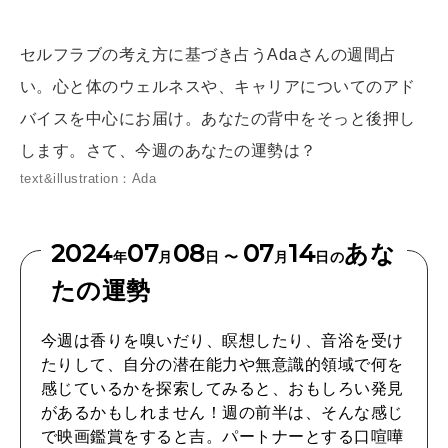
[12星座別] Weekly Holoscope
HEALTH
セルフラブの考え方に基づき占うAdaさんの週間占
[12星座別] Monthly Love Holoscope
自分にやさしく
い。心と体のウェルネスや、キャリアについてのアド
女神まり愛のタロットメッセージ
バイスを中心にお届け。あなたの背中をそっと後押し
LEARN
します。さて、今週のあなたの運勢は？
算命学がわかる今月のあなた
知る、考える
text&illustration：Ada
2024
07
08
07
14
あな
MAMA
年
月
日 〜
月
日の
ママもいろいろ
たの運勢
今週は香りを嗅いだり、瞑想したり、音浴を受け
SUSTAINABLE
たりして、自分の潜在能力や無意識的領域で何を
わたしができること
感じているかを探索してみると、おもしろい発見
があるかもしれません！週の前半は、そんな感じ
で映画鑑賞をすると吉。パートナーとする口喧嘩