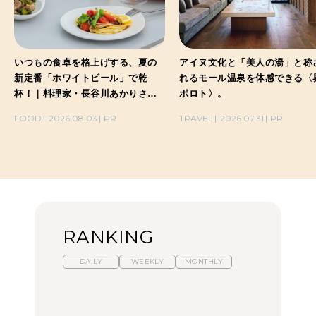
いつもの食卓を格上げする、夏の
アイヌ文化と「美人の湯」と称
新定番「ホワイトビール」で乾
れるモール温泉を体感できる〈
杯！｜料理家・長谷川あかりさん
ポロト〉。
の気取らないおもてなし。
FOOD
2026.08.03
PR
TRAVEL
2026.07.31
PR
RANKING
DAILY
WEEKLY
MONTHLY
暑いから食べたくなる。
【東京近郊】日帰りひと
「来たぞ、トイトレ」|