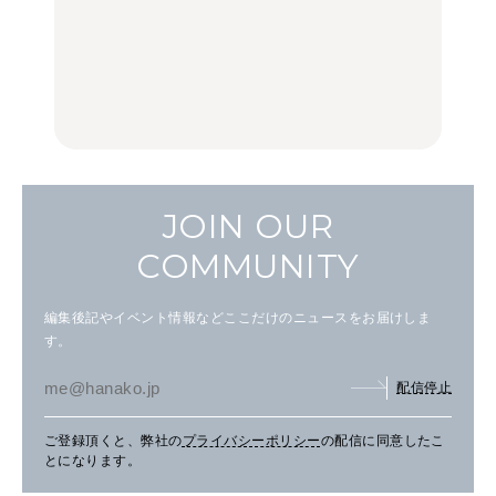
【2026年最新】横浜の絶
【2026年最新】横浜の絶
No.1259『北海道 おいし
品ランチ29選｜横浜駅周
品ランチ29選｜横浜駅周
く遊ぶ、夏のご褒美
辺、みなとみらい、横浜
辺、みなとみらい、横浜
旅。』
中華街、和食、洋食ほか
中華街、和食、洋食ほか
FOOD
FOOD
JOIN OUR
COMMUNITY
編集後記やイベント情報などここだけのニュースをお届けしま
す。
配信停止
ご登録頂くと、弊社の
プライバシーポリシー
の配信に同意したこ
とになります。