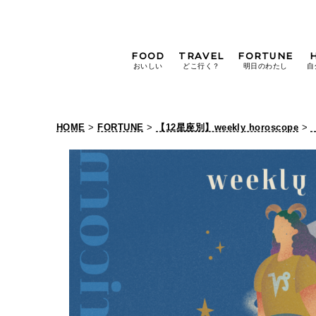
FOOD
TRAVEL
FORTUNE
おいしい
どこ行く？
明日のわたし
自
[12星座別] Weekly
Holoscope
HOME
>
FORTUNE
>
【12星座別】weekly horoscope
>
[12星座別] Monthly
Holoscope
#手土産
#シュークリーム
#パン
女神まり愛の
タロットメッセージ
#京都
[算命学] 星読みハナコの月巡