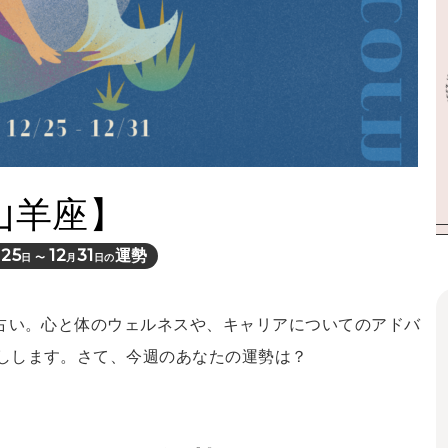
山羊座】
25
12
31
運勢
月
日 〜
月
日の
間占い。心と体のウェルネスや、キャリアについてのアドバ
しします。さて、今週のあなたの運勢は？