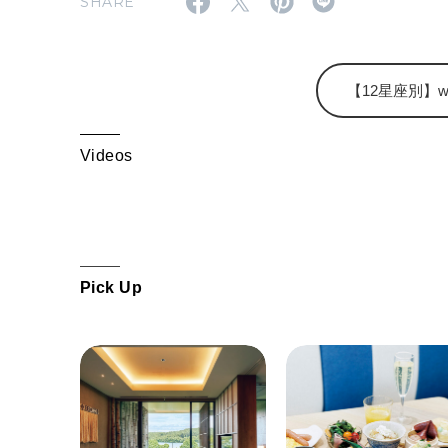
SHARE
【12星座別】wee
Videos
Pick Up