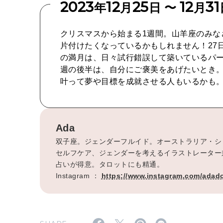
2023
12
25
12
31
年
月
日 〜
月
クリスマスから始まる1週間。山羊座のみな
片付けたくなっているかもしれません！27
の満月は、日々試行錯誤して築いているパ
週の後半は、自分にご褒美をあげたいとき
叶って夢や目標を成就させる人もいるかも
Ada
双子座。ジェンダーフルイド。オーストラリア・シ
セルフケア、ジェンダーを考えるイラストレーター
占いが得意。タロットにも精通。
Instagram ：
https://www.instagram.com/adad