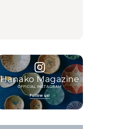
中目黒からひと駅の穴
いつもの食卓を格上げ
【2026年最新】横浜の
場。祐天寺の魅力10選
する、夏の新定番「ホ
絶品ランチ29選｜横浜
｜グルメ、ショッピン
ワイトビール」で乾
駅周辺、みなとみら
グ、古着ほか
杯！｜料理家・長谷川
い、横浜中華街、和
あかりさんの気取らな
食、洋食ほか
FOOD
FOOD | PR
FOOD
いおもてなし。
Hanako Magazine
OFFICIAL INSTAGRAM
Follow us!