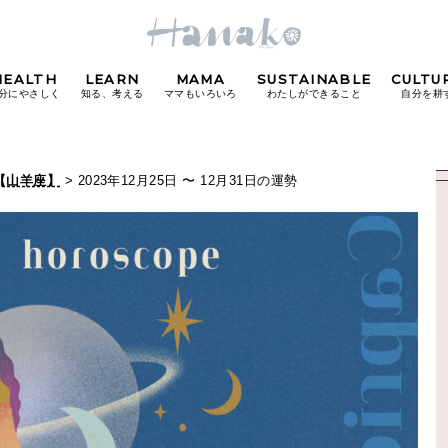
HEALTH
LEARN
MAMA
SUSTAINABLE
CULTU
分にやさしく
知る、考える
ママもいろいろ
わたしができること
自分を耕
POPULAR TAGS
【山羊座】
> 2023年12月25日 〜 12月31日の運勢
#カフェ
#朝ごはん
#開運
#東京駅
#銀座
#
り
FOLLOW US!