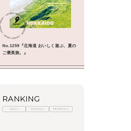
学びの教科書。」
2026年3月号「スイーツ予想図
2026」
2026年2月号「良運を掴む
新・開運術。」
No.1259『北海道 おいしく遊ぶ、夏の
2026年1月号「猫がいれば、幸
せ」
ご褒美旅。』
2025年12月号「お酒の新常
識。」
RANKING
DAILY
WEEKLY
MONTHLY
暑いから食べたくな
【東京近郊】日帰りひ
「来たぞ、トイトレ」|