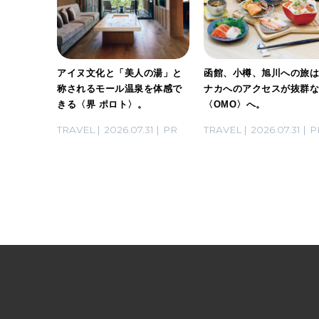
げする、
アイヌ文化と「美人の湯」と
函館、小樽、旭川への旅
トビー
称されるモール温泉を体感で
ナカへのアクセスが抜群
家・長谷
きる〈界 ポロト〉。
〈OMO〉へ。
らないお
03
PR
TRAVEL
2026.07.31
PR
TRAVEL
2026.07.31
P