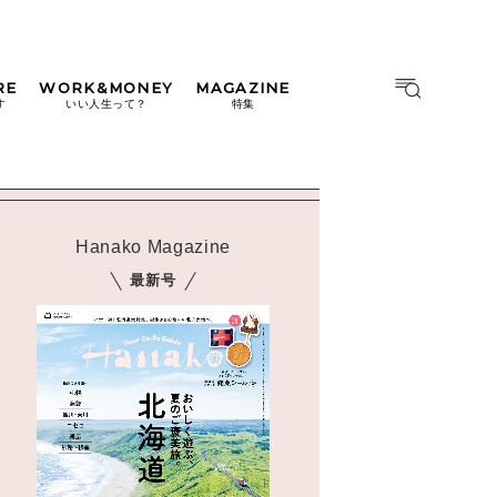
RE
WORK&MONEY
MAGAZINE
MAGAZINE
MOOK
す
いい人生って？
特集
2026年9月号「北海道 おいし
く遊ぶ、夏のご褒美旅。」
2026年8月号『お茶の時間で
す。』
Hanako Magazine
日本橋
#中目黒
#吉祥寺
#横浜
2026年7月号「鎌倉 ローカル
最新号
が 教えてくれた 本当の歩き
方。」
2026年6月号「大銀座 トレン
ドが生まれる 新しい一流店
へ。」
2026年5月号「“大好き”に出
会いに。韓国」
2026年4月号「未来をつくる、