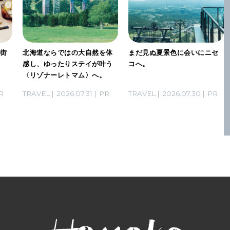
は街
北海道ならではの大自然を体
まだ見ぬ夏景色に会いにニセ
な
感し、ゆったりステイが叶う
コへ。
〈リゾナーレトマム〉へ。
R
TRAVEL
2026.07.31
PR
TRAVEL
2026.07.30
PR