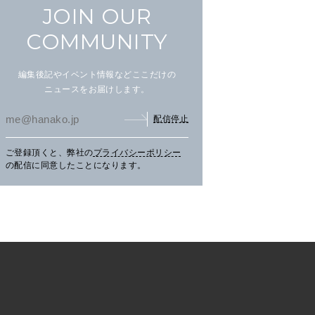
JOIN OUR
COMMUNITY
文筆家・甲斐みのりさんが行
アイヌ文化を五感で楽しむ湖
【C
編集後記やイベント情報などここだけの
く花咲線の旅。
畔の〈ウポポイ〉へ。
グの
ニュースをお届けします。
三辻
CH
配信停止
TRAVEL
2026.07.30
PR
LEARN
2026.07.29
PR
FO
く、
ご登録頂くと、弊社の
プライバシーポリシー
の配信に同意したことになります。