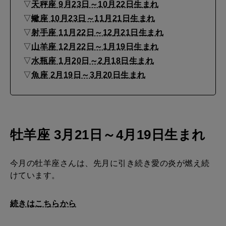
o
▽
天秤座 9月23日～10月22日生まれ
p
▽
蠍座 10月23日～11月21日生まれ
MAGAZINE
▽
射手座 11月22日～12月21日生まれ
特集
e
▽
山羊座 12月22日～1月19日生まれ
s
2026年9月号「北海道 おいしく遊ぶ、夏のご褒美旅。」
▽
水瓶座 1月20日～2月18日生まれ
O
▽
魚座 2月19日～3月20日生まれ
2026年8月号『お茶の時間です。』
c
t
MAGAZINE
MOOK
2026年7月号「鎌倉 ローカルが 教えてくれた 本当の歩き方。」
o
2026年6月号「大銀座 トレンドが生まれる 新しい一流店へ。」
牡羊座 3月21日～4月19日生まれ
b
FOLLOW US!
e
2026年5月号「“大好き”に出会いに。韓国」
今月の牡羊座さんは、先月に引き続き愛の炎が燃え続
r
けています。
2026年4月号「未来をつくる、学びの教科書。」
2
0
2026年3月号「スイーツ予想図 2026」
続きはこちらから
2