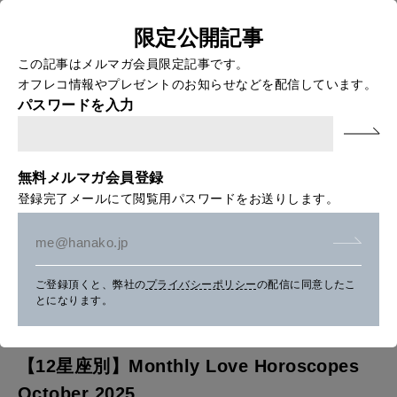
限定公開記事
FOOD
おいしい
この記事はメルマガ会員限定記事です。
HOME
>
FORTUNE
> 【12星座別】Monthly Love Horoscopes
オフレコ情報やプレゼントのお知らせなどを配信しています。
October 2025
【
パスワードを入力
1
TRAVEL
どこ行く？
2
無料メルマガ会員登録
星
登録完了メールにて閲覧用パスワードをお送りします。
座
FORTUNE
明日のわたし
別
】
[12星座別] Weekly Holoscope
ご登録頂くと、弊社の
プライバシーポリシー
の配信に同意したこ
M
とになります。
HEALTH
[12星座別] Monthly Love Holoscope
自分にやさしく
o
n
女神まり愛のタロットメッセージ
【12星座別】Monthly Love Horoscopes
t
LEARN
October 2025