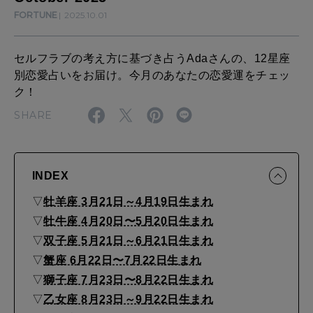
算命学がわかる今月のあなた
知る、考える
h
FORTUNE
2025.10.01
l
セルフラブの考え方に基づき占うAdaさんの、12星座
y
MAMA
別恋愛占いをお届け。今月のあなたの恋愛運をチェッ
ママもいろいろ
L
ク！
o
SHARE
v
SUSTAINABLE
わたしができること
e
INDEX
H
o
▽
牡羊座 3月21日～4月19日生まれ
CULTURE
自分を耕す
▽
牡牛座 4月20日〜5月20日生まれ
r
▽
双子座 5月21日～6月21日生まれ
o
▽
蟹座 6月22日〜7月22日生まれ
s
WORK&MONEY
▽
獅子座 7月23日〜8月22日生まれ
いい人生って？
c
▽
乙女座 8月23日～9月22日生まれ