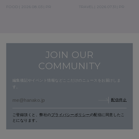
の気取らないおもてなし。
FOOD
2026.08.03
PR
TRAVEL
2026.07.31
PR
JOIN OUR
COMMUNITY
編集後記やイベント情報などここだけのニュースをお届けしま
す。
配信停止
ご登録頂くと、弊社の
プライバシーポリシー
の配信に同意したこ
とになります。