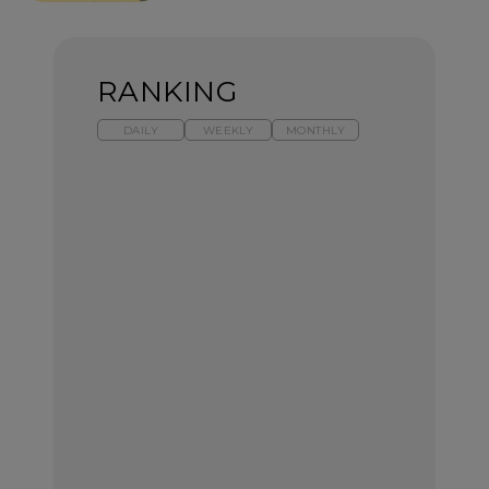
RANKING
DAILY
WEEKLY
MONTHLY
暑いから食べたくなる。
【東京近郊】日帰りひと
「来たぞ、トイトレ」|
わざわざ行きたいラーメ
り旅スポット5選｜館
弘中綾香の「純度
ン13選｜プロが選ぶベス
山、前橋、日光など
100%」～第141回～
ト3、大井町の人気店、
ご当地ラーメン
TRAVEL
LEARN
FOOD
No.1259『北海道 おいし
No.1259『北海道 おいし
【あんこ】一度は食べた
く遊ぶ、夏のご褒美
く遊ぶ、夏のご褒美
い名店13選｜どら焼き・
旅。』
旅。』
おはぎほか
FOOD
いつもの食卓を格上げす
【東京近郊】日帰りひと
「来たぞ、トイトレ」|
る、夏の新定番「ホワイ
り旅スポット5選｜館
弘中綾香の「純度