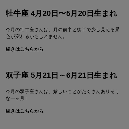
2026年2月号「良運を掴む 新・開運術。」
5
牡牛座 4月20日〜5月20日生まれ
2026年1月号「猫がいれば、幸せ」
2025年12月号「お酒の新常識。」
今月の牡牛座さんは、月の前半と後半で少し見える景
色が変わるかもしれません。
続きはこちらから
双子座 5月21日～6月21日生まれ
今月の双子座さんは、嬉しいことがたくさんありそう
な一ヶ月！
続きはこちらから