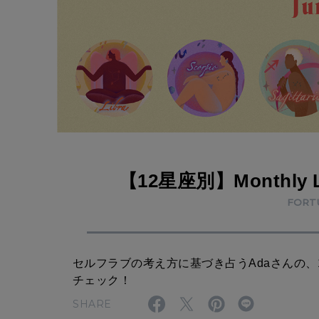
o
n
t
h
l
y
L
【12星座別】Monthly Lo
o
FORT
v
e
H
セルフラブの考え方に基づき占うAdaさんの
o
チェック！
r
SHARE