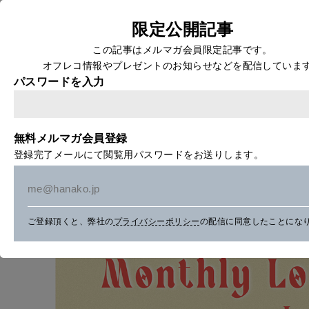
限定公開記事
この記事はメルマガ会員限定記事です。
FOOD
TRAVEL
FORTUNE
オフレコ情報やプレゼントのお知らせなどを配信していま
おいしい
どこ行く？
明日のわたし
自
パスワードを入力
[12星座別] Weekly
Holoscope
HOME
>
FORTUNE
> 【12星座別】Monthly Love Horoscope
[12星座別] Monthly
無料メルマガ会員登録
【
Holoscope
登録完了メールにて閲覧用パスワードをお送りします。
#手土産
#シュークリーム
#パン
1
女神まり愛の
タロットメッセージ
2
#京都
[算命学] 星読みハナコの月巡
星
ご登録頂くと、弊社の
プライバシーポリシー
の配信に同意したことにな
座
別
】
M