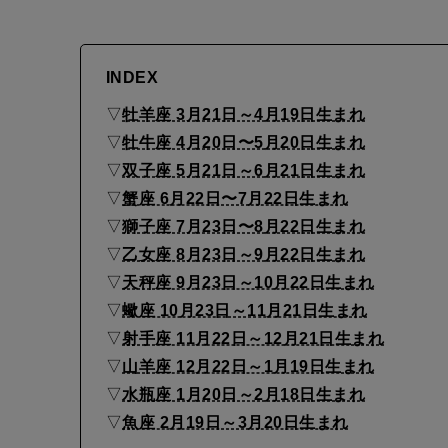
o
s
c
INDEX
o
▽
牡羊座 3月21日～4月19日生まれ
p
▽
牡牛座 4月20日〜5月20日生まれ
e
▽
双子座 5月21日～6月21日生まれ
▽
蟹座 6月22日〜7月22日生まれ
s
▽
獅子座 7月23日〜8月22日生まれ
J
▽
乙女座 8月23日～9月22日生まれ
u
▽
天秤座 9月23日～10月22日生まれ
n
▽
蠍座 10月23日～11月21日生まれ
e
▽
射手座 11月22日～12月21日生まれ
▽
山羊座 12月22日～1月19日生まれ
2
▽
水瓶座 1月20日～2月18日生まれ
0
▽
魚座 2月19日～3月20日生まれ
2