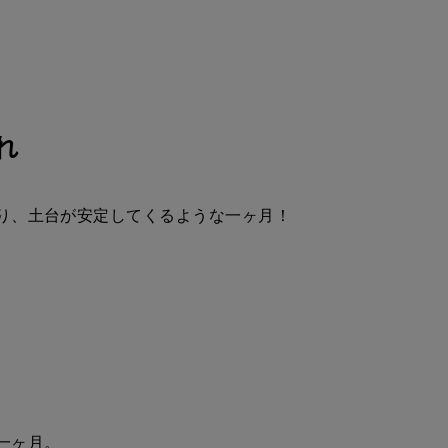
れ
り、土台が安定してくるような一ヶ月！
一ヶ月。