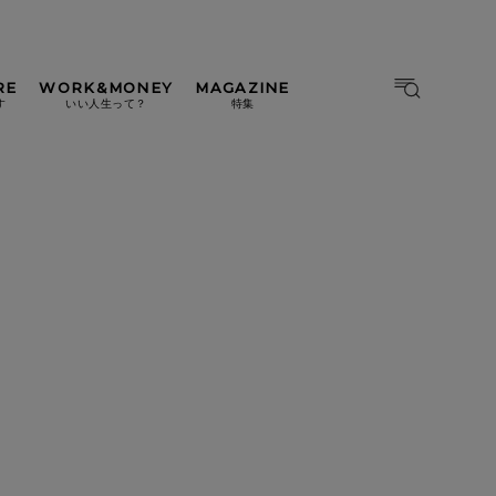
RE
WORK&MONEY
MAGAZINE
MAGAZINE
MOOK
す
いい人生って？
特集
2026年9月号「北海道 おいし
く遊ぶ、夏のご褒美旅。」
2026年8月号『お茶の時間で
す。』
日本橋
#中目黒
#吉祥寺
#横浜
2026年7月号「鎌倉 ローカル
が 教えてくれた 本当の歩き
方。」
2026年6月号「大銀座 トレン
ドが生まれる 新しい一流店
へ。」
2026年5月号「“大好き”に出
会いに。韓国」
2026年4月号「未来をつくる、