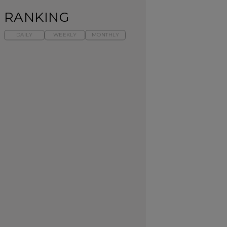
RANKING
DAILY
WEEKLY
MONTHLY
暑いから食べたくな
【東京近郊】日帰りひ
「来たぞ、トイトレ」|
る。わざわざ行きたい
とり旅スポット5選｜館
弘中綾香の「純度
ラーメン13選｜プロが
山、前橋、日光など
100%」～第141回～
選ぶベスト3、大井町の
人気店、ご当地ラーメ
TRAVEL
LEARN
FOOD
ン
No.1259『北海道 おい
No.1259『北海道 おい
【あんこ】一度は食べ
しく遊ぶ、夏のご褒美
しく遊ぶ、夏のご褒美
たい名店13選｜どら焼
旅。』
旅。』
き・おはぎほか
FOOD
いつもの食卓を格上げ
【東京近郊】日帰りひ
「来たぞ、トイトレ」|
する、夏の新定番「ホ
とり旅スポット5選｜館
弘中綾香の「純度
ワイトビール」で乾
山、前橋、日光など
100%」～第141回～
杯！｜料理家・長谷川
あかりさんの気取らな