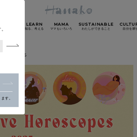
HEALTH
LEARN
MAMA
SUSTAINABLE
CULTU
す。
分にやさしく
知る、考える
ママもいろいろ
わたしができること
自分を耕
POPULAR TAGS
s June 2025
#カフェ
#朝ごはん
#開運
#東京駅
#銀座
#
り
ります。
FOLLOW US!