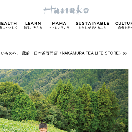
HEALTH
LEARN
MAMA
SUSTAINABLE
CULTU
分にやさしく
知る、考える
ママもいろいろ
わたしができること
自分を耕
POPULAR TAGS
のを。 蔵前・日本茶専門店〈NAKAMURA TEA LIFE STORE〉の
#カフェ
#朝ごはん
#開運
#東京駅
#銀座
#
り
FOLLOW US!