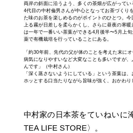
両岸の斜面に沿うよう、多くの茶畑が広がってい
4代目の中村倫男さんが中心となってお茶づくり
た味のお茶を楽しめるのがポイントのひとつ。今回、
上る霧が日差しを柔らかくし、さらに昼夜の寒暖
は一年で一番いい茶葉ができる4月後半〜5月上
薬で有機栽培を行っていることにある。
「約30年前、先代の父が体のことを考えた末に
病気になりやすいなど大変なことも多いですが、
んです」（中村さん）
「深く蒸さないようにしている」という茶葉は、
ホッとする口当たりながら旨味が強く、おかわり
中村家の日本茶をていねいに淹
TEA LIFE STORE〉。