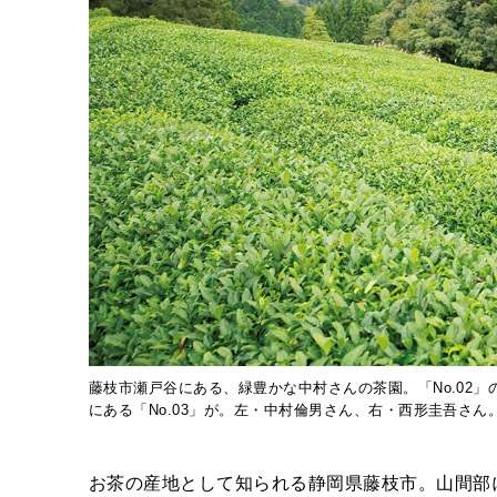
藤枝市瀬戸谷にある、緑豊かな中村さんの茶園。「No.02」
にある「No.03」が。左・中村倫男さん、右・西形圭吾さん
お茶の産地として知られる静岡県藤枝市。山間部