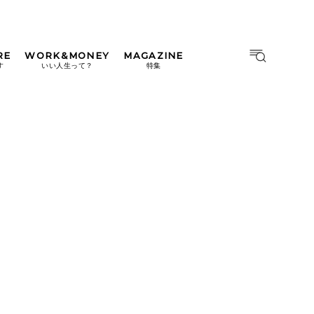
RE
WORK&MONEY
MAGAZINE
MAGAZINE
MOOK
す
いい人生って？
特集
2026年9月号「北海道 おいし
く遊ぶ、夏のご褒美旅。」
2026年8月号『お茶の時間で
す。』
日本橋
#中目黒
#吉祥寺
#横浜
2026年7月号「鎌倉 ローカル
が 教えてくれた 本当の歩き
方。」
2026年6月号「大銀座 トレン
ドが生まれる 新しい一流店
へ。」
2026年5月号「“大好き”に出
会いに。韓国」
2026年4月号「未来をつくる、