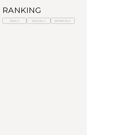
RANKING
DAILY
WEEKLY
MONTHLY
暑いから食べたくな
「来たぞ、トイトレ」|
「来たぞ、トイトレ」|
る。わざわざ行きたい
弘中綾香の「純度
弘中綾香の「純度
ラーメン13選｜プロが
100%」～第141回～
100%」～第141回～
選ぶベスト3、大井町の
人気店、ご当地ラーメ
LEARN
LEARN
FOOD
ン
No.1259『北海道 おい
No.1259『北海道 おい
【あんこ】一度は食べ
しく遊ぶ、夏のご褒美
しく遊ぶ、夏のご褒美
たい名店13選｜どら焼
旅。』
旅。』
き・おはぎほか
FOOD
いつもの食卓を格上げ
暑いから食べたくな
「来たぞ、トイトレ」|
する、夏の新定番「ホ
る。わざわざ行きたい
弘中綾香の「純度
ワイトビール」で乾
ラーメン13選｜プロが
100%」～第141回～
杯！｜料理家・長谷川
選ぶベスト3、大井町の
あかりさんの気取らな
人気店、ご当地ラーメ