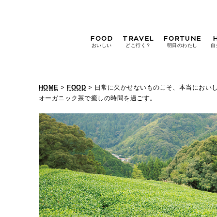
FOOD
TRAVEL
FORTUNE
おいしい
どこ行く？
明日のわたし
自
[12星座別] Weekly
Holoscope
HOME
>
FOOD
> 日常に欠かせないものこそ、本当においしいも
[12星座別] Monthly
オーガニック茶で癒しの時間を過ごす。
Holoscope
#手土産
#シュークリーム
#パン
女神まり愛の
タロットメッセージ
#京都
[算命学] 星読みハナコの月巡